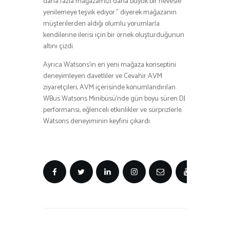
daha fazla mağazamızı daha büyük bir hevesle
yenilemeye teşvik ediyor.” diyerek mağazanın
müşterilerden aldığı olumlu yorumlarla
kendilerine ilerisi için bir örnek oluşturduğunun
altını çizdi.
Ayrıca Watsons’ın en yeni mağaza konseptini
deneyimleyen davetliler ve Cevahir AVM
ziyaretçileri, AVM içerisinde konumlandırılan
WBus Watsons Minibüsü’nde gün boyu süren DJ
performansı, eğlenceli etkinlikler ve sürprizlerle
Watsons deneyiminin keyfini çıkardı.