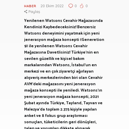
20 Ekim 2022
0
0
HABER
Paylaş
Yenilenen Watsons Cevahir Mağazasında
Kendinizi Kaybedeceksiniz! Benzersiz
Watsons deneyimini yaşatmak için yeni
jenerasyon mağaza konsepti (Generetion
9) ile yenilenen Watsons Cevahir
Mağazasına Davetlisiniz! Türkiye’nin en
sevilen güzellik ve kişisel bakım
markalarından Watsons, İstabul’un en
merkezi ve en çok ziyaretçi ağırlayan
alışveriş merkezlerinden biri olan Cevahir
AVM’deki mağazasını yeni jenerasyon
mağaza konsepti ile yeniledi. Watsons’ın
yeni jenerasyon mağaza konsepti, 2021
Şubat ayında Türkiye, Tayland, Tayvan ve
Malezya’da toplam 2.375 kişiyle yapılan
anket ve 8 fokus grup araştırması
sonuçları, tüketicilerin geri dönüşleri,
talep ve yorumları dikkate alınarak