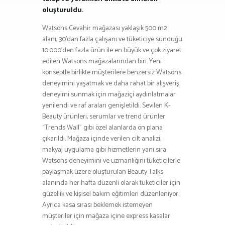
oluşturuldu.
Watsons Cevahir mağazası yaklaşık 500 m2
alanı, 30’dan fazla çalışanı ve tüketiciye sunduğu
10.000’den fazla ürün ile en büyük ve çok ziyaret
edilen Watsons mağazalarından biri. Yeni
konseptle birlikte müşterilere benzersiz Watsons
deneyimini yaşatmak ve daha rahat bir alışveriş
deneyimi sunmak için mağaziçi aydınlatmalar
yenilendi ve raf araları genişletildi. Sevilen K-
Beauty ürünleri, serumlar ve trend ürünler
“Trends Wall” gibi özel alanlarda ön plana
çıkarıldı. Mağaza içinde verilen cilt analizi,
makyaj uygulama gibi hizmetlerin yanı sıra
Watsons deneyimini ve uzmanlığını tüketicilerle
paylaşmak üzere oluşturulan Beauty Talks
alanında her hafta düzenli olarak tüketiciler için
güzellik ve kişisel bakım eğitimleri düzenleniyor.
Ayrıca kasa sırası beklemek istemeyen
müşteriler için mağaza içine express kasalar