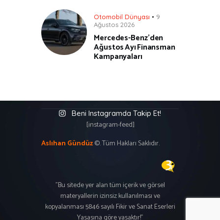
Otomobil Dünyası
9
Ağustos 2026
Mercedes-Benz’den
Ağustos Ayı Finansman
Kampanyaları
Beni Instagramda Takip Et!
[instagram-feed]
Aslıhan Gündüz
©. Tüm Hakları Saklıdır.
"Bu sitede yer alan tüm içerik ve görsel
materyallerin izinsiz kullanılması ve
kopyalanması 5846 sayılı Fikir ve Sanat Eserleri
Yasasına göre yasaktır!"