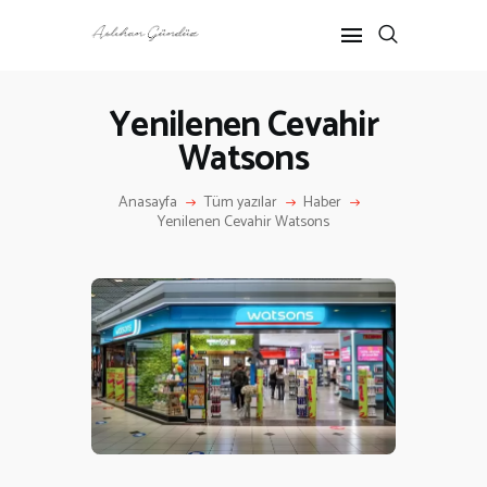
Yenilenen Cevahir
Watsons
ANASAYFA
RÖPORTAJ
Anasayfa
Tüm yazılar
Haber
ANNE-ÇOCUK
Yenilenen Cevahir Watsons
KÜLTÜR SANAT
HAKKIMDA
İLETIŞIM