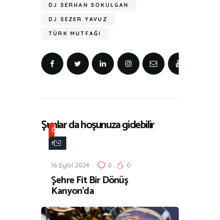
DJ SERHAN SOKULGAN
DJ SEZER YAVUZ
TÜRK MUTFAĞI
Şunlar da hoşunuza gidebilir
Ö
n
e
16 Eylül 2024
0
0
r
Şehre Fit Bir Dönüş
i
Kanyon’da