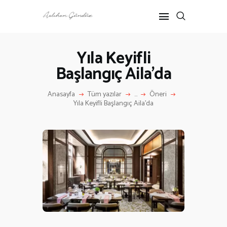
Yıla Keyifli
Başlangıç Aila’da
Anasayfa
Tüm yazılar
...
Öneri
ANASAYFA
Yıla Keyifli Başlangıç Aila’da
RÖPORTAJ
ANNE-ÇOCUK
KÜLTÜR SANAT
HAKKIMDA
İLETIŞIM