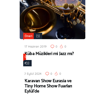
Öneri
17 Haziran 2019
0
0
Küba Müzikleri mi Jazz mı?
Ö
n
e
2 Eylül 2024
0
0
r
Karavan Show Eurasia ve
i
Tiny Home Show Fuarları
Eylül’de