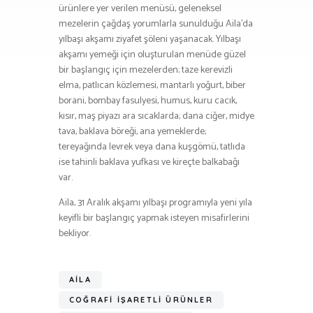
ürünlere yer verilen menüsü, geleneksel
mezelerin çağdaş yorumlarla sunulduğu Aila’da
yılbaşı akşamı ziyafet şöleni yaşanacak. Yılbaşı
akşamı yemeği için oluşturulan menüde güzel
bir başlangıç için mezelerden; taze kerevizli
elma, patlıcan közlemesi, mantarlı yoğurt, biber
borani, bombay fasulyesi, humus, kuru cacık,
kısır, maş piyazı ara sıcaklarda; dana ciğer, midye
tava, baklava böreği, ana yemeklerde;
tereyağında levrek veya dana kuşgömü, tatlıda
ise tahinli baklava yufkası ve kireçte balkabağı
var.
Aila, 31 Aralık akşamı yılbaşı programıyla yeni yıla
keyifli bir başlangıç yapmak isteyen misafirlerini
bekliyor.
AILA
COĞRAFI IŞARETLI ÜRÜNLER