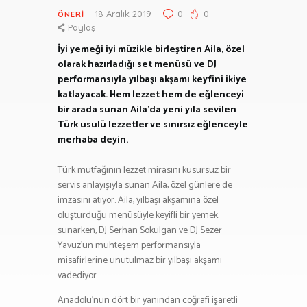
18 Aralık 2019
0
0
ÖNERI
Paylaş
İyi yemeği iyi müzikle birleştiren Aila, özel
olarak hazırladığı set menüsü ve DJ
performansıyla yılbaşı akşamı keyfini ikiye
katlayacak. Hem lezzet hem de eğlenceyi
bir arada sunan Aila’da yeni yıla sevilen
Türk usulü lezzetler ve sınırsız eğlenceyle
merhaba deyin.
Türk mutfağının lezzet mirasını kusursuz bir
servis anlayışıyla sunan Aila, özel günlere de
imzasını atıyor. Aila, yılbaşı akşamına özel
oluşturduğu menüsüyle keyifli bir yemek
sunarken, DJ Serhan Sokulgan ve DJ Sezer
Yavuz’un muhteşem performansıyla
misafirlerine unutulmaz bir yılbaşı akşamı
vadediyor.
Anadolu’nun dört bir yanından coğrafi işaretli