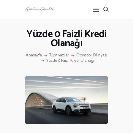
Yüzde 0 Faizli Kredi
Olanağı
ANASAYFA
RÖPORTAJ
Anasayfa
Tüm yazılar
Otomobil Dünyası
ANNE-ÇOCUK
Yüzde 0 Faizli Kredi Olanağı
KÜLTÜR SANAT
HAKKIMDA
İLETIŞIM