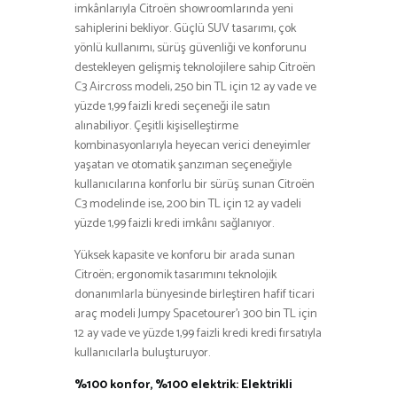
imkânlarıyla Citroën showroomlarında yeni
sahiplerini bekliyor. Güçlü SUV tasarımı, çok
yönlü kullanımı, sürüş güvenliği ve konforunu
destekleyen gelişmiş teknolojilere sahip Citroën
C3 Aircross modeli, 250 bin TL için 12 ay vade ve
yüzde 1,99 faizli kredi seçeneği ile satın
alınabiliyor. Çeşitli kişiselleştirme
kombinasyonlarıyla heyecan verici deneyimler
yaşatan ve otomatik şanzıman seçeneğiyle
kullanıcılarına konforlu bir sürüş sunan Citroën
C3 modelinde ise, 200 bin TL için 12 ay vadeli
yüzde 1,99 faizli kredi imkânı sağlanıyor.
Yüksek kapasite ve konforu bir arada sunan
Citroën; ergonomik tasarımını teknolojik
donanımlarla bünyesinde birleştiren hafif ticari
araç modeli Jumpy Spacetourer’ı 300 bin TL için
12 ay vade ve yüzde 1,99 faizli kredi kredi fırsatıyla
kullanıcılarla buluşturuyor.
%100 konfor, %100 elektrik: Elektrikli