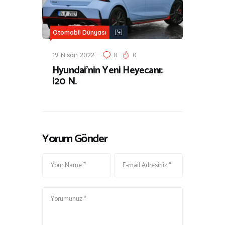
Otomobil Dünyası
19 Nisan 2022
0
0
Hyundai’nin Yeni Heyecanı:
i20 N.
Yorum Gönder