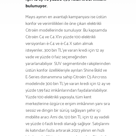
bulunuyor.
Mayıs ayının en avantajlı kampanyası ise üstün
konfor ve verimlilikleri ile öne çıkan elektrikli
Citroën modellerinde sunuluyor. Bu kapsamda
Citroën C4 ve C4 X’in yüzde 100 elektrikli
versiyonları ë-C4 ve ë-C4 X satın almak
isteyenler, 300 bin TL’ye varan kredi için 12 ay
vade ve yüzde 0 faiz seçeneğinden
yararlanabiliyor. SUV segmentinde rakiplerinden
üstün konfor özellikleriyle ayrılan Shine Bold ve
E-Series donanımına sahip Citroën C5 Aircross
modelinde 300 bin TL’ye varan kredi için 12 ay ve
yüzde 1,99 faiz imkânlarından faydalanılabiliyor.
Yüzde 100 elektrikli yapısıyla, tüm kent
merkezlerine özgürce erişim imkânının yanı sıra
sessiz ve dingin bir sürüş sağlayan şehir içi
mobilite aracı Ami de, 120 bin TL için 12 ay vadeli
ve yüzde 0 faizli kredi olanağı sağlıyor. Satışlarını
iki katından fazla artırarak 2023 yılının en hızlı