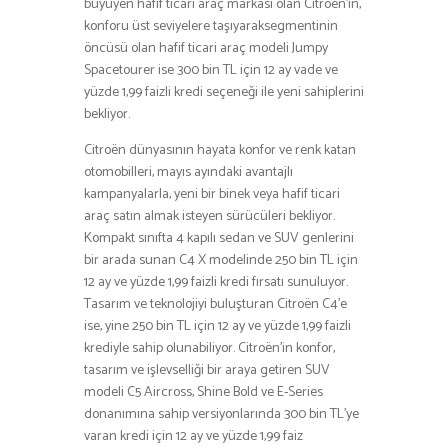
büyüyen hafif ticari araç markası olan Citroën’in,
konforu üst seviyelere taşıyaraksegmentinin
öncüsü olan hafif ticari araç modeli Jumpy
Spacetourer ise 300 bin TL için 12 ay vade ve
yüzde 1,99 faizli kredi seçeneği ile yeni sahiplerini
bekliyor.
Citroën dünyasının hayata konfor ve renk katan
otomobilleri, mayıs ayındaki avantajlı
kampanyalarla, yeni bir binek veya hafif ticari
araç satın almak isteyen sürücüleri bekliyor.
Kompakt sınıfta 4 kapılı sedan ve SUV genlerini
bir arada sunan C4 X modelinde 250 bin TL için
12 ay ve yüzde 1,99 faizli kredi fırsatı sunuluyor.
Tasarım ve teknolojiyi buluşturan Citroën C4’e
ise, yine 250 bin TL için 12 ay ve yüzde 1,99 faizli
krediyle sahip olunabiliyor. Citroën’in konfor,
tasarım ve işlevselliği bir araya getiren SUV
modeli C5 Aircross, Shine Bold ve E-Series
donanımına sahip versiyonlarında 300 bin TL’ye
varan kredi için 12 ay ve yüzde 1,99 faiz