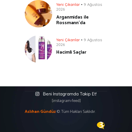
Yeni Çıkanlar
9 Ağustos
2026
Arganmidas ile
Rossmann’da
Yeni Çıkanlar
9 Ağustos
2026
Hacimli Saçlar
Beni Instagramda Takip Et!
[instagram-feed]
Aslıhan Gündüz
©. Tüm Hakları Saklıdır.