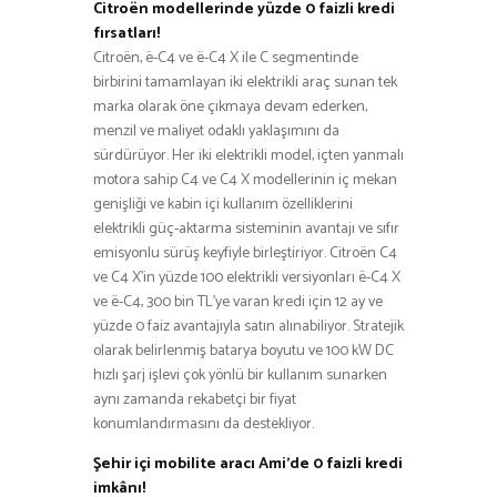
Citroën modellerinde yüzde 0 faizli kredi
fırsatları!
Citroën, ë-C4 ve ë-C4 X ile C segmentinde
birbirini tamamlayan iki elektrikli araç sunan tek
marka olarak öne çıkmaya devam ederken,
menzil ve maliyet odaklı yaklaşımını da
sürdürüyor. Her iki elektrikli model, içten yanmalı
motora sahip C4 ve C4 X modellerinin iç mekan
genişliği ve kabin içi kullanım özelliklerini
elektrikli güç-aktarma sisteminin avantajı ve sıfır
emisyonlu sürüş keyfiyle birleştiriyor. Citroën C4
ve C4 X’in yüzde 100 elektrikli versiyonları ë-C4 X
ve ë-C4, 300 bin TL’ye varan kredi için 12 ay ve
yüzde 0 faiz avantajıyla satın alınabiliyor. Stratejik
olarak belirlenmiş batarya boyutu ve 100 kW DC
hızlı şarj işlevi çok yönlü bir kullanım sunarken
aynı zamanda rekabetçi bir fiyat
konumlandırmasını da destekliyor.
Şehir içi mobilite aracı Ami’de 0 faizli kredi
imkânı!