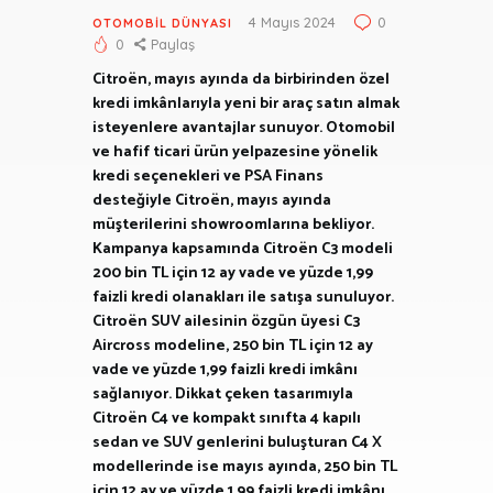
4 Mayıs 2024
0
OTOMOBIL DÜNYASI
0
Paylaş
Citroën, mayıs ayında da birbirinden özel
kredi imkânlarıyla yeni bir araç satın almak
isteyenlere avantajlar sunuyor. Otomobil
ve hafif ticari ürün yelpazesine yönelik
kredi seçenekleri ve PSA Finans
desteğiyle Citroën, mayıs ayında
müşterilerini showroomlarına bekliyor.
Kampanya kapsamında Citroën C3 modeli
200 bin TL için 12 ay vade ve yüzde 1,99
faizli kredi olanakları ile satışa sunuluyor.
Citroën SUV ailesinin özgün üyesi C3
Aircross modeline, 250 bin TL için 12 ay
vade ve yüzde 1,99 faizli kredi imkânı
sağlanıyor. Dikkat çeken tasarımıyla
Citroën C4 ve kompakt sınıfta 4 kapılı
sedan ve SUV genlerini buluşturan C4 X
modellerinde ise mayıs ayında, 250 bin TL
için 12 ay ve yüzde 1,99 faizli kredi imkânı