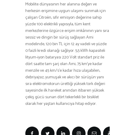
Mobilite dünyasının her alanına değen ve
herkesin erişimine uygun ulaşımı sunmak için
çalışan Citroën, sıfır emisyon değerine sahip
yüzde 100 elektrikli yapısıyla, tüm kent
merkezlerine özgürce erişim imkânının yanı sıra
sessiz ve dingin bir sürüş sağlayan Ami
modelinde, 120 bin TL için 12 ay vadeli ve yüzde
0 faizli kredi olanağı sağlıyor. 5,5 kWh kapasiteli
lityum-iyon bataryası 220 Volt standart priz ile
dört saatte tam şarj olan Ami, 75 km’ye kadar
menzile ve 45 km/s’e kadar hıza ulaşabilen,
debriyajsız, yumuşak ve akıcı bir sürüşün yanı
sıra elektromotorun ürettiği yüksek tork değeri
sayesinde ilk hareket anından itibaren yüksek
çekiş gücü sunan dört tekerlekli bir bisiklet
olarak her yaştan kullanıcıya hitap ediyor.