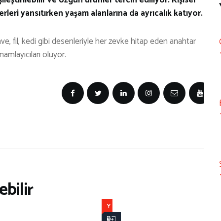
rleri yansıtırken yaşam alanlarına da ayrıcalık katıyor.
e, fil, kedi gibi desenleriyle her zevke hitap eden anahtar
mamlayıcıları oluyor.
bilir
Y
e