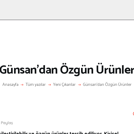
ANASAYFA
RÖPORTAJ
ANNE-ÇOCUK
KÜLTÜR SANAT
HAKKIMDA
LETIŞIM
Günsan’dan Özgün Ürünle
Anasayfa
Tüm yazılar
Yeni Çıkanlar
Günsan’dan Özgün Ürünler
Paylaş
ştirilebilir ve özgün ürünler tercih ediliyor. Kişisel