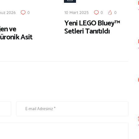
n
muz 2026
0
10 Mart 2025
0
0
i
Yeni LEGO Bluey™
Ç
jen ve
Setleri Tanıtıldı
ı
üronik Asit
k
a
n
l
a
r