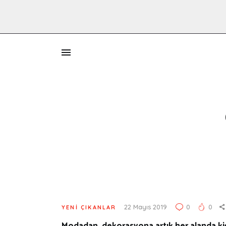
İ
22 Mayıs 2019
0
0
YENI ÇIKANLAR
Modadan, dekorasyona artık her alanda kişile