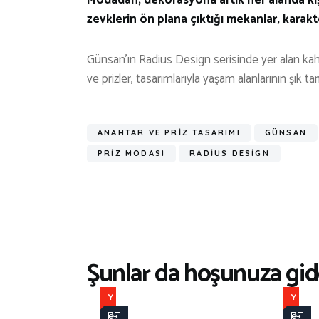
zevklerin ön plana çıktığı mekanlar, karakte
Günsan’ın Radius Design serisinde yer alan kahv
ve prizler, tasarımlarıyla yaşam alanlarının şık ta
ANAHTAR VE PRIZ TASARIMI
GÜNSAN
PRIZ MODASI
RADIUS DESIGN
Şunlar da hoşunuza gide
Y
Y
e
e