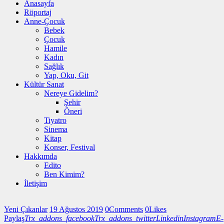
Anasayfa
Röportaj
Anne-Çocuk
Bebek
Çocuk
Hamile
Kadın
Sağlık
Yap, Oku, Git
Kültür Sanat
Nereye Gidelim?
Şehir
Öneri
Tiyatro
Sinema
Kitap
Konser, Festival
Hakkımda
Edito
Ben Kimim?
İletişim
Yeni Çıkanlar
19 Ağustos 2019
0
Comments
0
Likes
Paylaş
Trx_addons_facebook
Trx_addons_twitter
Linkedin
Instagram
E-