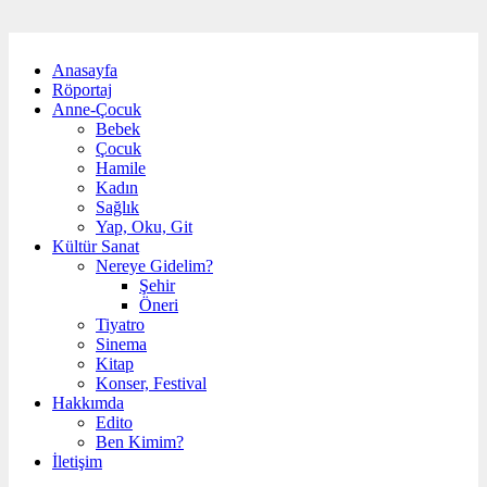
Anasayfa
Röportaj
Anne-Çocuk
Bebek
Çocuk
Hamile
Kadın
Sağlık
Yap, Oku, Git
Kültür Sanat
Nereye Gidelim?
Şehir
Öneri
Tiyatro
Sinema
Kitap
Konser, Festival
Hakkımda
Edito
Ben Kimim?
İletişim