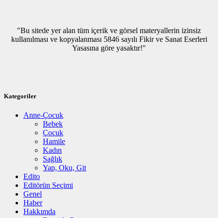
"Bu sitede yer alan tüm içerik ve görsel materyallerin izinsiz
kullanılması ve kopyalanması 5846 sayılı Fikir ve Sanat Eserleri
Yasasına göre yasaktır!"
Kategoriler
Anne-Çocuk
Bebek
Çocuk
Hamile
Kadın
Sağlık
Yap, Oku, Git
Edito
Editörün Seçimi
Genel
Haber
Hakkımda