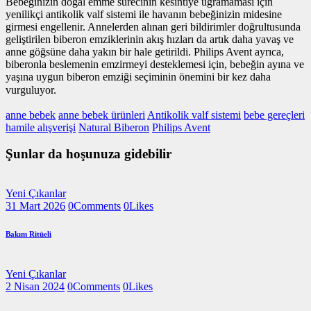
Bebeğinizin doğal emme sürecinin kesintiye uğramaması için
yenilikçi antikolik valf sistemi ile havanın bebeğinizin midesine
girmesi engellenir. Annelerden alınan geri bildirimler doğrultusunda
geliştirilen biberon emziklerinin akış hızları da artık daha yavaş ve
anne göğsüne daha yakın bir hale getirildi. Philips Avent ayrıca,
biberonla beslemenin emzirmeyi desteklemesi için, bebeğin ayına ve
yaşına uygun biberon emziği seçiminin önemini bir kez daha
vurguluyor.
anne bebek
anne bebek ürünleri
Antikolik valf sistemi
bebe gereçleri
hamile alışverişi
Natural Biberon
Philips Avent
Şunlar da hoşunuza gidebilir
Yeni Çıkanlar
31 Mart 2026
0
Comments
0
Likes
Bakım Ritüeli
Yeni Çıkanlar
2 Nisan 2024
0
Comments
0
Likes