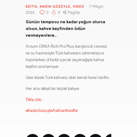
7 Mayıs
EDITO
,
KADIN GÖZÜYLE
,
VIDEO
2026
0
0
Paylaş
Günün temposu ne kadar yoğun olursa
olsun, kahve keyfinden ödün
vermeyenlere…
Arzum OKKA Rich Pro Plus; karıştırıcılı cezvesi
ve su haznesiyle Türk kahvesini zahmetsizce
hazırlarken, 8 farklı içecek seçeneğiyle kahve
keyfini sınırlamıyor.
İster klasik Türk kahvesi, ister kendi favori tarifin…
Her ana okkalı bir lezzet katıyor.
Tıkla, izle…
#KadinGozuyleAslihanKesifte