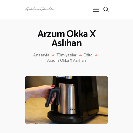
Arzum Okka X
Aslıhan
ANASAYFA
RÖPORTAJ
Anasayfa
Tüm yazılar
Edito
ANNE-ÇOCUK
Arzum Okka X Aslıhan
KÜLTÜR SANAT
HAKKIMDA
İLETIŞIM