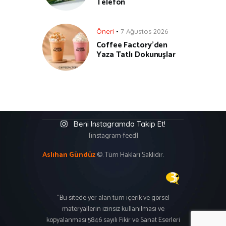
Telefon
Öneri
7 Ağustos 2026
Coffee Factory’den
Yaza Tatlı Dokunuşlar
Beni Instagramda Takip Et!
[instagram-feed]
Aslıhan Gündüz
©. Tüm Hakları Saklıdır.
"Bu sitede yer alan tüm içerik ve görsel
materyallerin izinsiz kullanılması ve
kopyalanması 5846 sayılı Fikir ve Sanat Eserleri