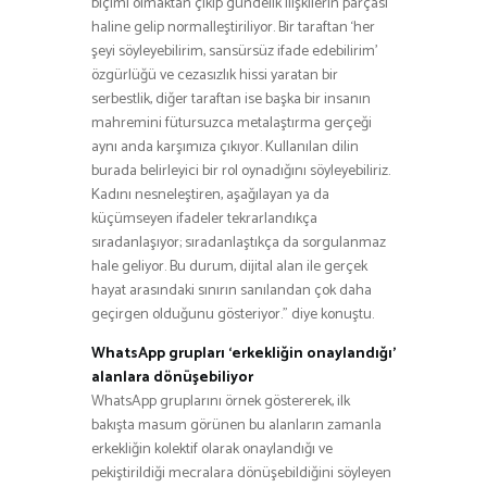
biçimi olmaktan çıkıp gündelik ilişkilerin parçası
haline gelip normalleştiriliyor. Bir taraftan ‘her
şeyi söyleyebilirim, sansürsüz ifade edebilirim’
özgürlüğü ve cezasızlık hissi yaratan bir
serbestlik, diğer taraftan ise başka bir insanın
mahremini fütursuzca metalaştırma gerçeği
aynı anda karşımıza çıkıyor. Kullanılan dilin
burada belirleyici bir rol oynadığını söyleyebiliriz.
Kadını nesneleştiren, aşağılayan ya da
küçümseyen ifadeler tekrarlandıkça
sıradanlaşıyor; sıradanlaştıkça da sorgulanmaz
hale geliyor. Bu durum, dijital alan ile gerçek
hayat arasındaki sınırın sanılandan çok daha
geçirgen olduğunu gösteriyor.” diye konuştu.
WhatsApp grupları ‘erkekliğin onaylandığı’
alanlara dönüşebiliyor
WhatsApp gruplarını örnek göstererek, ilk
bakışta masum görünen bu alanların zamanla
erkekliğin kolektif olarak onaylandığı ve
pekiştirildiği mecralara dönüşebildiğini söyleyen