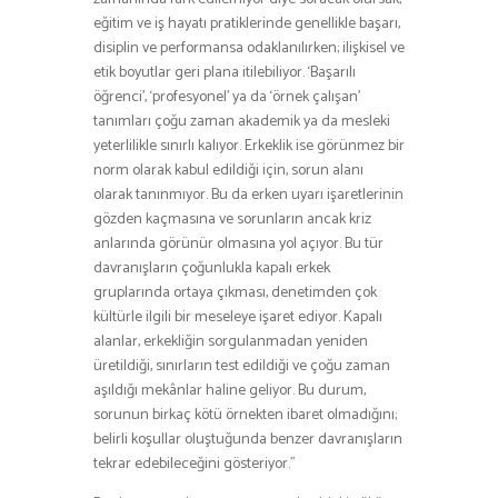
eğitim ve iş hayatı pratiklerinde genellikle başarı,
disiplin ve performansa odaklanılırken; ilişkisel ve
etik boyutlar geri plana itilebiliyor. ‘Başarılı
öğrenci’, ‘profesyonel’ ya da ‘örnek çalışan’
tanımları çoğu zaman akademik ya da mesleki
yeterlilikle sınırlı kalıyor. Erkeklik ise görünmez bir
norm olarak kabul edildiği için, sorun alanı
olarak tanınmıyor. Bu da erken uyarı işaretlerinin
gözden kaçmasına ve sorunların ancak kriz
anlarında görünür olmasına yol açıyor. Bu tür
davranışların çoğunlukla kapalı erkek
gruplarında ortaya çıkması, denetimden çok
kültürle ilgili bir meseleye işaret ediyor. Kapalı
alanlar, erkekliğin sorgulanmadan yeniden
üretildiği, sınırların test edildiği ve çoğu zaman
aşıldığı mekânlar haline geliyor. Bu durum,
sorunun birkaç kötü örnekten ibaret olmadığını;
belirli koşullar oluştuğunda benzer davranışların
tekrar edebileceğini gösteriyor.”