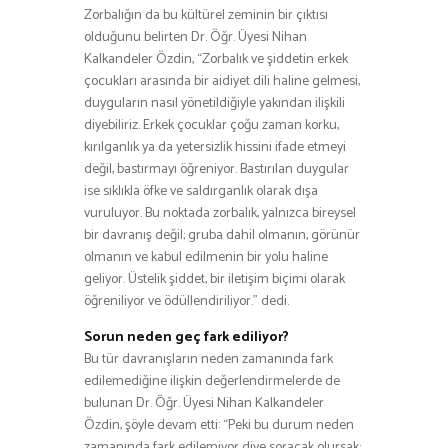
Zorbalığın da bu kültürel zeminin bir çıktısı
olduğunu belirten Dr. Öğr. Üyesi Nihan
Kalkandeler Özdin, “Zorbalık ve şiddetin erkek
çocukları arasında bir aidiyet dili haline gelmesi,
duyguların nasıl yönetildiğiyle yakından ilişkili
diyebiliriz. Erkek çocuklar çoğu zaman korku,
kırılganlık ya da yetersizlik hissini ifade etmeyi
değil, bastırmayı öğreniyor. Bastırılan duygular
ise sıklıkla öfke ve saldırganlık olarak dışa
vuruluyor. Bu noktada zorbalık, yalnızca bireysel
bir davranış değil; gruba dahil olmanın, görünür
olmanın ve kabul edilmenin bir yolu haline
geliyor. Üstelik şiddet, bir iletişim biçimi olarak
öğreniliyor ve ödüllendiriliyor.” dedi.
Sorun neden geç fark ediliyor?
Bu tür davranışların neden zamanında fark
edilemediğine ilişkin değerlendirmelerde de
bulunan Dr. Öğr. Üyesi Nihan Kalkandeler
Özdin, şöyle devam etti: “Peki bu durum neden
zamanında fark edilemiyor diye soracak olursak;