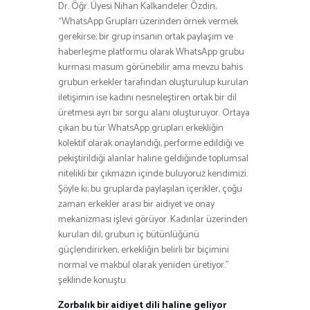
Dr. Öğr. Üyesi Nihan Kalkandeler Özdin,
“WhatsApp Grupları üzerinden örnek vermek
gerekirse; bir grup insanın ortak paylaşım ve
haberleşme platformu olarak WhatsApp grubu
kurması masum görünebilir ama mevzu bahis
grubun erkekler tarafından oluşturulup kurulan
iletişimin ise kadını nesneleştiren ortak bir dil
üretmesi ayrı bir sorgu alanı oluşturuyor. Ortaya
çıkan bu tür WhatsApp grupları erkekliğin
kolektif olarak onaylandığı, performe edildiği ve
pekiştirildiği alanlar haline geldiğinde toplumsal
nitelikli bir çıkmazın içinde buluyoruz kendimizi.
Şöyle ki; bu gruplarda paylaşılan içerikler, çoğu
zaman erkekler arası bir aidiyet ve onay
mekanizması işlevi görüyor. Kadınlar üzerinden
kurulan dil, grubun iç bütünlüğünü
güçlendirirken, erkekliğin belirli bir biçimini
normal ve makbul olarak yeniden üretiyor.”
şeklinde konuştu.
Zorbalık bir aidiyet dili haline geliyor