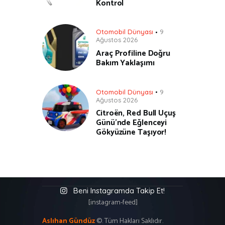
Kontrol
Otomobil Dünyası
9
Ağustos 2026
Araç Profiline Doğru
Bakım Yaklaşımı
Otomobil Dünyası
9
Ağustos 2026
Citroën, Red Bull Uçuş
Günü’nde Eğlenceyi
Gökyüzüne Taşıyor!
Beni Instagramda Takip Et!
[instagram-feed]
Aslıhan Gündüz
©. Tüm Hakları Saklıdır.