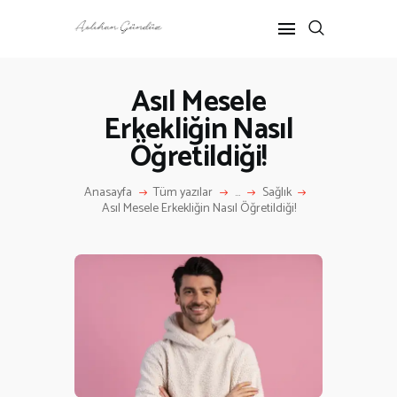
Asıl Mesele
Erkekliğin Nasıl
ANASAYFA
Öğretildiği!
RÖPORTAJ
ANNE-ÇOCUK
Anasayfa
Tüm yazılar
...
Sağlık
KÜLTÜR SANAT
Asıl Mesele Erkekliğin Nasıl Öğretildiği!
HAKKIMDA
İLETIŞIM