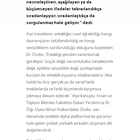
nesneleştiren, aşağılayan ya da
küçümseyen ifadeler tekrarlandıkça
sıradanlaşıyor; sıradanlaştıkça da
sorgulanmaz hale geliyor.” dedi.
Asıl meselenin, erkekliğin nasıl öğretildiği, hangi
davranışların ödüllendirildiği ve hangi
sessizliklerin sürdürüldüğü olduğunu kaydeden
Dr. Özdin, “Erkekliği yeniden tanımlamak
gerekiyor. Güçle değil, sorumlulukla; tahakkümle
değil, eşitlikle; sessizlikle değil, yüzleşmeyle
kurulan bir erkeklik inşasına odaklanabiliriz. Aksi
halde bu kriz, gerçek ya da sanal farklı
mekânlarda ve farklı biçimlerde karşımıza
çıkmaya devam edecek.” diye konuştu. İnsan ve
Toplum Bilimleri Fakültesi Dekan Yardımcısı Dr.
Öğr. Üyesi Nihan Kalkandeler Özdin, son
dönemde özellikle dijital platformlarda görünür
hale gelen şiddet, zorbalık ve kadın düşmanı dili
değerlendirdi.