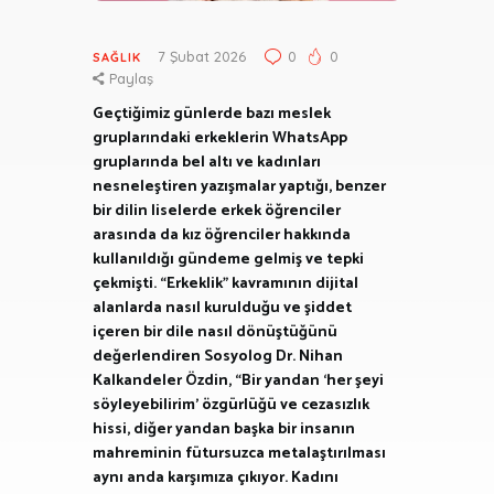
7 Şubat 2026
0
0
SAĞLIK
Paylaş
Geçtiğimiz günlerde bazı meslek
gruplarındaki erkeklerin WhatsApp
gruplarında bel altı ve kadınları
nesneleştiren yazışmalar yaptığı, benzer
bir dilin liselerde erkek öğrenciler
arasında da kız öğrenciler hakkında
kullanıldığı gündeme gelmiş ve tepki
çekmişti. “Erkeklik” kavramının dijital
alanlarda nasıl kurulduğu ve şiddet
içeren bir dile nasıl dönüştüğünü
değerlendiren Sosyolog Dr. Nihan
Kalkandeler Özdin, “Bir yandan ‘her şeyi
söyleyebilirim’ özgürlüğü ve cezasızlık
hissi, diğer yandan başka bir insanın
mahreminin fütursuzca metalaştırılması
aynı anda karşımıza çıkıyor. Kadını