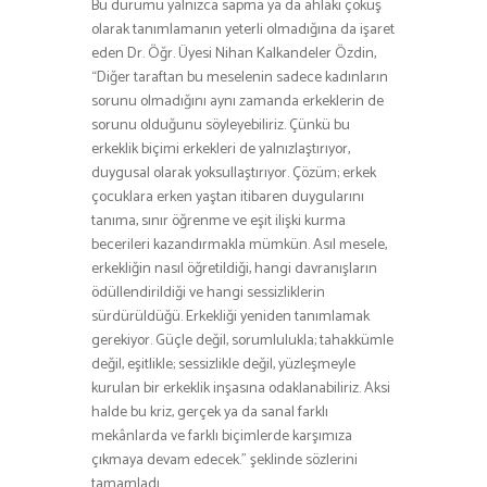
Bu durumu yalnızca sapma ya da ahlaki çöküş
olarak tanımlamanın yeterli olmadığına da işaret
eden Dr. Öğr. Üyesi Nihan Kalkandeler Özdin,
“Diğer taraftan bu meselenin sadece kadınların
sorunu olmadığını aynı zamanda erkeklerin de
sorunu olduğunu söyleyebiliriz. Çünkü bu
erkeklik biçimi erkekleri de yalnızlaştırıyor,
duygusal olarak yoksullaştırıyor. Çözüm; erkek
çocuklara erken yaştan itibaren duygularını
tanıma, sınır öğrenme ve eşit ilişki kurma
becerileri kazandırmakla mümkün. Asıl mesele,
erkekliğin nasıl öğretildiği, hangi davranışların
ödüllendirildiği ve hangi sessizliklerin
sürdürüldüğü. Erkekliği yeniden tanımlamak
gerekiyor. Güçle değil, sorumlulukla; tahakkümle
değil, eşitlikle; sessizlikle değil, yüzleşmeyle
kurulan bir erkeklik inşasına odaklanabiliriz. Aksi
halde bu kriz, gerçek ya da sanal farklı
mekânlarda ve farklı biçimlerde karşımıza
çıkmaya devam edecek.” şeklinde sözlerini
tamamladı.