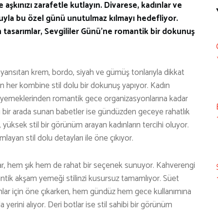
e aşkınızı zarafetle kutlayın. Divarese, kadınlar ve
nuyla bu özel günü unutulmaz kılmayı hedefliyor.
iren tasarımlar, Sevgililer Günü’ne romantik bir dokunuş
yansıtan krem, bordo, siyah ve gümüş tonlarıyla dikkat
rken her kombine stil dolu bir dokunuş yapıyor. Kadın
am yemeklerinden romantik gece organizasyonlarına kadar
oru bir arada sunan babetler ise gündüzden geceye rahatlık
, yüksek stil bir görünüm arayan kadınların tercihi oluyor.
amlayan stil dolu detayları ile öne çıkıyor.
lar, hem şık hem de rahat bir seçenek sunuyor. Kahverengi
omantik akşam yemeği stilinzi kusursuz tamamlıyor. Süet
anlar için öne çıkarken, hem gündüz hem gece kullanımına
erini alıyor. Deri botlar ise stil sahibi bir görünüm