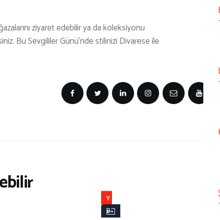
azalarını ziyaret edebilir ya da koleksiyonu
niz. Bu Sevgililer Günü’nde stilinizi Divarese ile
bilir
Y
e