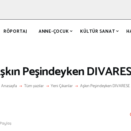
ANASAYFA
RÖPORTAJ
ANNE-ÇOCUK
RÖPORTAJ
ANNE-ÇOCUK
KÜLTÜR SANAT
H
KÜLTÜR SANAT
HAKKIMDA
LETIŞIM
şkın Peşindeyken DIVARE
Anasayfa
Tüm yazılar
Yeni Çıkanlar
Aşkın Peşindeyken DIVARESE
Paylaş