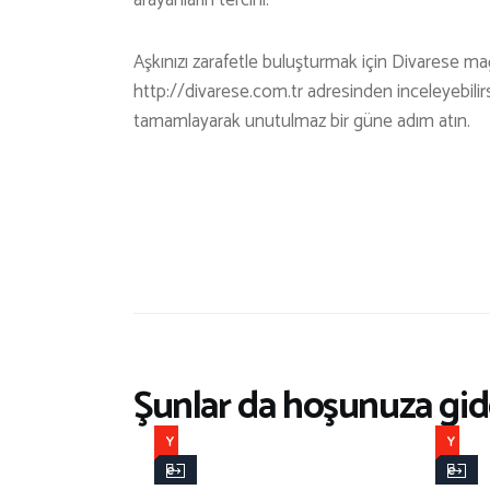
arayanların tercihi.
Aşkınızı zarafetle buluşturmak için Divarese mağ
http://divarese.com.tr adresinden inceleyebilirsi
tamamlayarak unutulmaz bir güne adım atın.
Şunlar da hoşunuza gide
Y
Y
e
e