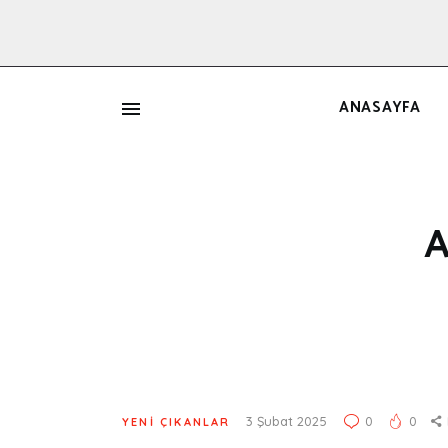
ANASAYFA
İ
A
3 Şubat 2025
0
0
YENI ÇIKANLAR