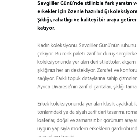
Sevgililer Günü’nde stilinizle fark yaratın v
erkekler için özenle hazırladığı koleksiyo
Şıklığı, rahatlığı ve kaliteyi bir araya get
katıyor.
Kadın koleksiyonu, Sevgililer Günü’nün ruhunu 
çekiyor. Bu renk paleti, zarif bir duruş sergile
koleksiyonunda yer alan deri stilettolar, akş
şıklığınızı her an destekliyor. Zarafet ve konf
sağlıyor. Farklı topuk detaylarına sahip çizmeler
Ayrıca Divarese’nin zarif el çantaları, şıklığı tam
Erkek koleksiyonunda yer alan klasik ayakkabı
tonlarındaki ya da siyah zarif deri tasarımı, r
loaferlar, doğal ve zamansız bir görünüm aray
uygun yapısıyla modern erkeklerin gardırobunda y