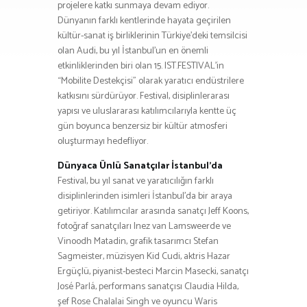
projelere katkı sunmaya devam ediyor.
Dünyanın farklı kentlerinde hayata geçirilen
kültür-sanat iş birliklerinin Türkiye’deki temsilcisi
olan Audi, bu yıl İstanbul’un en önemli
etkinliklerinden biri olan 15. IST.FESTIVAL’in
“Mobilite Destekçisi” olarak yaratıcı endüstrilere
katkısını sürdürüyor. Festival, disiplinlerarası
yapısı ve uluslararası katılımcılarıyla kentte üç
gün boyunca benzersiz bir kültür atmosferi
oluşturmayı hedefliyor.
Dünyaca Ünlü Sanatçılar İstanbul’da
Festival, bu yıl sanat ve yaratıcılığın farklı
disiplinlerinden isimleri İstanbul’da bir araya
getiriyor. Katılımcılar arasında sanatçı Jeff Koons,
fotoğraf sanatçıları Inez van Lamsweerde ve
Vinoodh Matadin, grafik tasarımcı Stefan
Sagmeister, müzisyen Kid Cudi, aktris Hazar
Ergüçlü, piyanist-besteci Marcin Masecki, sanatçı
José Parlá, performans sanatçısı Claudia Hilda,
şef Rose Chalalai Singh ve oyuncu Waris