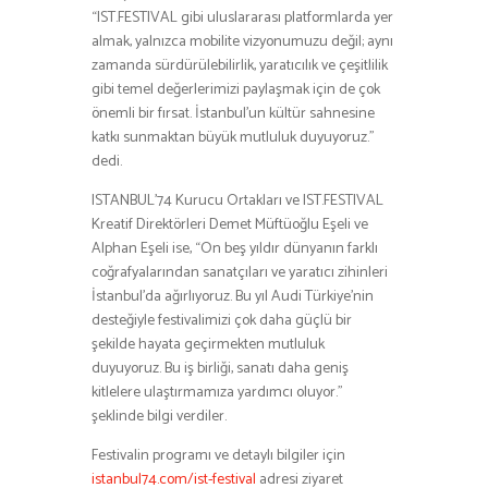
“IST.FESTIVAL gibi uluslararası platformlarda yer
almak, yalnızca mobilite vizyonumuzu değil; aynı
zamanda sürdürülebilirlik, yaratıcılık ve çeşitlilik
gibi temel değerlerimizi paylaşmak için de çok
önemli bir fırsat. İstanbul’un kültür sahnesine
katkı sunmaktan büyük mutluluk duyuyoruz.”
dedi.
ISTANBUL’74 Kurucu Ortakları ve IST.FESTIVAL
Kreatif Direktörleri Demet Müftüoğlu Eşeli ve
Alphan Eşeli ise, “On beş yıldır dünyanın farklı
coğrafyalarından sanatçıları ve yaratıcı zihinleri
İstanbul’da ağırlıyoruz. Bu yıl Audi Türkiye’nin
desteğiyle festivalimizi çok daha güçlü bir
şekilde hayata geçirmekten mutluluk
duyuyoruz. Bu iş birliği, sanatı daha geniş
kitlelere ulaştırmamıza yardımcı oluyor.”
şeklinde bilgi verdiler.
Festivalin programı ve detaylı bilgiler için
istanbul74.com/ist-festival
adresi ziyaret