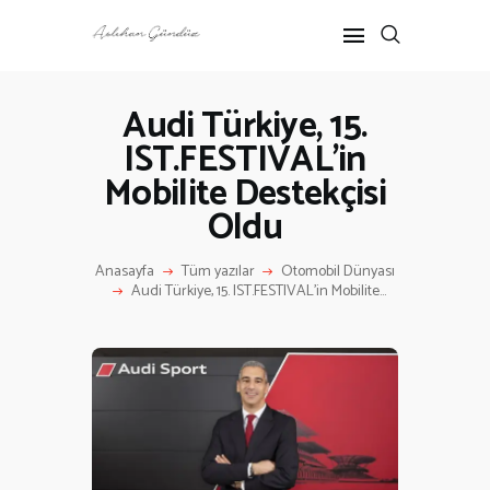
Audi Türkiye, 15.
IST.FESTIVAL’in
ANASAYFA
Mobilite Destekçisi
RÖPORTAJ
ANNE-ÇOCUK
Oldu
KÜLTÜR SANAT
Anasayfa
Tüm yazılar
Otomobil Dünyası
HAKKIMDA
Audi Türkiye, 15. IST.FESTIVAL’in Mobilite...
İLETIŞIM