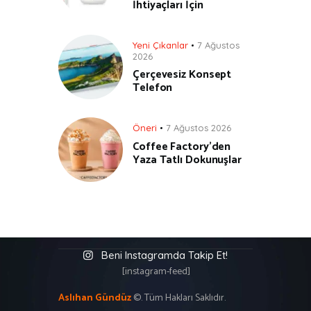
İhtiyaçları İçin
Yeni Çıkanlar
7 Ağustos
2026
Çerçevesiz Konsept
Telefon
Öneri
7 Ağustos 2026
Coffee Factory’den
Yaza Tatlı Dokunuşlar
Beni Instagramda Takip Et!
[instagram-feed]
Aslıhan Gündüz
©. Tüm Hakları Saklıdır.