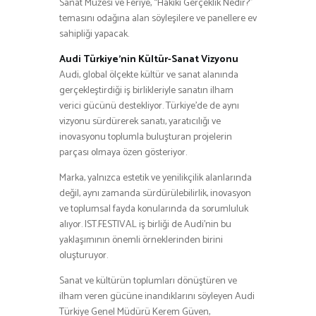
Sanat Müzesi ve Feriye, “Hakiki Gerçeklik Nedir?”
temasını odağına alan söyleşilere ve panellere ev
sahipliği yapacak.
Audi Türkiye’nin Kültür-Sanat Vizyonu
Audi, global ölçekte kültür ve sanat alanında
gerçekleştirdiği iş birlikleriyle sanatın ilham
verici gücünü destekliyor. Türkiye’de de aynı
vizyonu sürdürerek sanatı, yaratıcılığı ve
inovasyonu toplumla buluşturan projelerin
parçası olmaya özen gösteriyor.
Marka, yalnızca estetik ve yenilikçilik alanlarında
değil, aynı zamanda sürdürülebilirlik, inovasyon
ve toplumsal fayda konularında da sorumluluk
alıyor. IST.FESTIVAL iş birliği de Audi’nin bu
yaklaşımının önemli örneklerinden birini
oluşturuyor.
Sanat ve kültürün toplumları dönüştüren ve
ilham veren gücüne inandıklarını söyleyen Audi
Türkiye Genel Müdürü Kerem Güven,