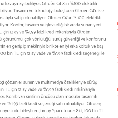
erine kavuşmayı bekliyor. Citroën C4 X’in %100 elektrikli
biliyor. Tasarım ve teknolojiyi buluşturan Citroën C4’e ise
ırsatıyla sahip olunabiliyor. Citroën C4’ün %100 elektrikli
iyor. Konfor, tasarım ve işlevselliği bir arada sunan yeni
için 12 ay ve %1,99 faizli kred imkanlarıyla Citroën
çlü görünümü, çok yönlülüğü, sürüş güvenliği ve konforunu
in en geniş iç mekânıyla birlikte en iyi arka koltuk ve baş
0 bin TL için 12 ay vade ve %1,99 faizli kredi seçeneği ile
likçi çözümler sunan ve multimedya özellikleriyle sürüş
n TL için 12 ay vade ve %1,99 faizli kredi imkânlarıyla
yor. Kombivan sınıfının öncüsü olan modüler tasarımlı
ve %1,99 faizli kredi seçeneği satın alınabiliyor. Citroën;
bünyesinde birleştiren Jumpy Spacetourer 8+1, 100 bin TL