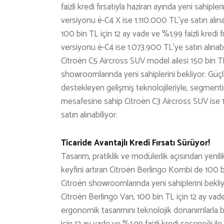
faizli kredi fırsatıyla haziran ayında yeni sahipl
versiyonu ë-C4 X ise 1.110.000 TL’ye satın alına
100 bin TL için 12 ay vade ve %1,99 faizli kredi f
versiyonu ë-C4 ise 1.073.900 TL’ye satın alınabil
Citroën C5 Aircross SUV model ailesi 150 bin TL 
showroomlarında yeni sahiplerini bekliyor. Gü
destekleyen gelişmiş teknolojileriyle, segmentin
mesafesine sahip Citroën C3 Aircross SUV ise 10
satın alınabiliyor.
Ticaride Avantajlı Kredi Fırsatı Sürüyor!
Tasarım, pratiklik ve modülerlik açısından yeni
keyfini artıran Citroën Berlingo Kombi de 100 bi
Citroën showroomlarında yeni sahiplerini bekli
Citroën Berlingo Van, 100 bin TL için 12 ay vade 
ergonomik tasarımını teknolojik donanımlarla 