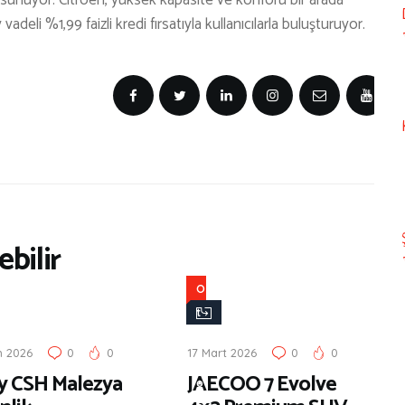
le sunuyor. Citroën, yüksek kapasite ve konforu bir arada
deli %1,99 faizli kredi fırsatıyla kullanıcılarla buluşturuyor.
bilir
O
t
o
n 2026
0
0
17 Mart 2026
0
0
m
y CSH Malezya
JAECOO 7 Evolve
o