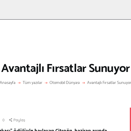
ANASAYFA
RÖPORTAJ
ANNE-ÇOCUK
KÜLTÜR SANAT
HAKKIMDA
LETIŞIM
Avantajlı Fırsatlar Sunuyor
Anasayfa
Tüm yazılar
Otomobil Dünyası
Avantajlı Fırsatlar Sunuyo
0
Paylaş
arkası” ödülüyle başlayan Citroën, haziran ayında