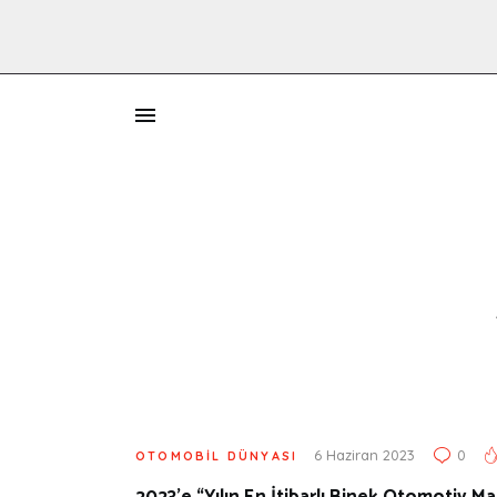
İ
6 Haziran 2023
0
OTOMOBIL DÜNYASI
2023’e “Yılın En İtibarlı Binek Otomotiv M