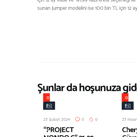
için 12 ay vade ve %1,99 faizli kredi seçeneği i
sunan Jumper modelini ise 100 bin TL için 12 ay va
Şunlar da hoşunuza gide
O
O
t
t
o
o
23 Şubat 2024
0
0
23 Nisa
m
m
“PROJECT
Cher
o
o