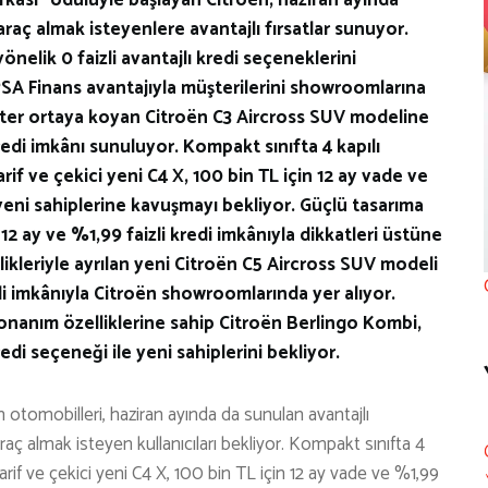
araç almak isteyenlere avantajlı fırsatlar sunuyor.
önelik 0 faizli avantajlı kredi seçeneklerini
SA Finans avantajıyla müşterilerini showroomlarına
akter ortaya koyan Citroën C3 Aircross SUV modeline
kredi imkânı sunuluyor. Kompakt sınıfta 4 kapılı
if ve çekici yeni C4 X, 100 bin TL için 12 ay vade ve
a yeni sahiplerine kavuşmayı bekliyor. Güçlü tasarıma
12 ay ve %1,99 faizli kredi imkânıyla dikkatleri üstüne
ikleriyle ayrılan yeni Citroën C5 Aircross SUV modeli
edi imkânıyla Citroën showroomlarında yer alıyor.
onanım özelliklerine sahip Citroën Berlingo Kombi,
redi seçeneği ile yeni sahiplerini bekliyor.
otomobilleri, haziran ayında da sunulan avantajlı
raç almak isteyen kullanıcıları bekliyor. Kompakt sınıfta 4
arif ve çekici yeni C4 X, 100 bin TL için 12 ay vade ve %1,99