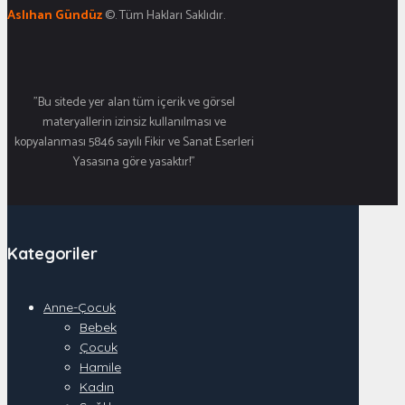
Aslıhan Gündüz
©. Tüm Hakları Saklıdır.
"Bu sitede yer alan tüm içerik ve görsel
materyallerin izinsiz kullanılması ve
kopyalanması 5846 sayılı Fikir ve Sanat Eserleri
Yasasına göre yasaktır!"
Kategoriler
Anne-Çocuk
Bebek
Çocuk
Hamile
Kadın