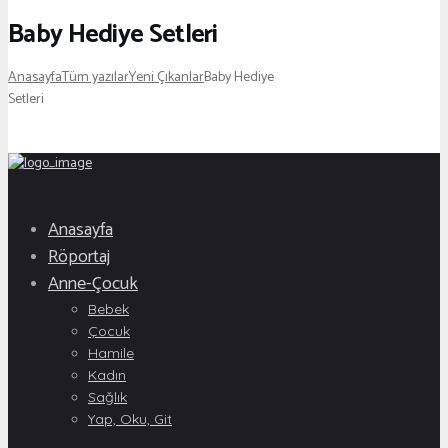
Baby Hediye Setleri
Anasayfa
Tüm yazılar
Yeni Çıkanlar
Baby Hediye
Setleri
Anasayfa
Röportaj
Anne-Çocuk
Bebek
Çocuk
Hamile
Kadın
Sağlık
Yap, Oku, Git