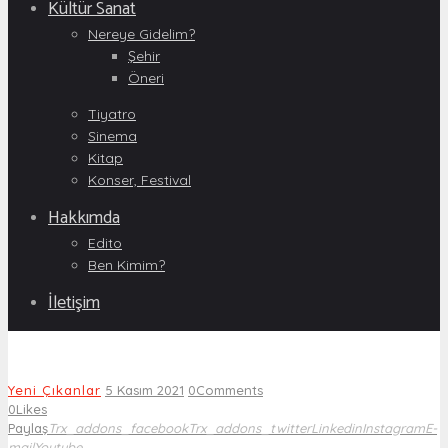
Kültür Sanat
Nereye Gidelim?
Şehir
Öneri
Tiyatro
Sinema
Kitap
Konser, Festival
Hakkımda
Edito
Ben Kimim?
İletişim
Yeni Çıkanlar
5 Kasım 2021
0
Comments
0
Likes
Paylaş
Trx_addons_facebook
Trx_addons_twitter
Linkedin
Instagram
E-
mail
Youtube