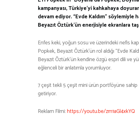
kampanyası, Türkiye’yi kahkahaya doyuran B
devam ediyor. “Evde Kaldım” söylemiyle haz
Beyazıt Öztürk’ün enerjisiyle ekranlara taş
Enfes keki, yoğun sosu ve üzerindeki nefis kapl
Popkek, Beyazıt Öztürk’ün rol aldığı “Evde Kald
Beyazıt Öztürk’ün kendine özgü espri dili ve yük
eğlenceli bir anlatımla yorumluyor.
7 çeşit tekli 5 çeşit mini ürün portföyüne sahip
getiriyor.
Reklam Filmi:
https://youtu.be/zm1aGl4xkYQ