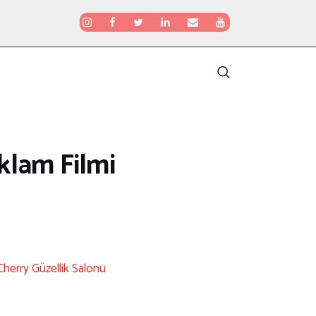
klam Filmi
Cherry Güzellik Salonu