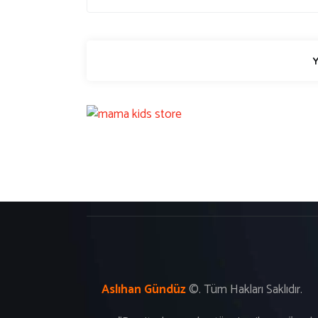
Aslıhan Gündüz
©. T