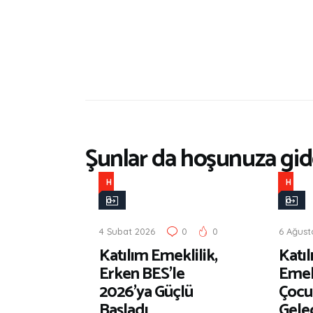
Şunlar da hoşunuza gide
H
H
a
a
b
b
4 Şubat 2026
0
0
6 Ağust
e
e
Katılım Emeklilik,
Katı
r
r
Erken BES’le
Emekl
2026’ya Güçlü
Çocu
Başladı
Gele