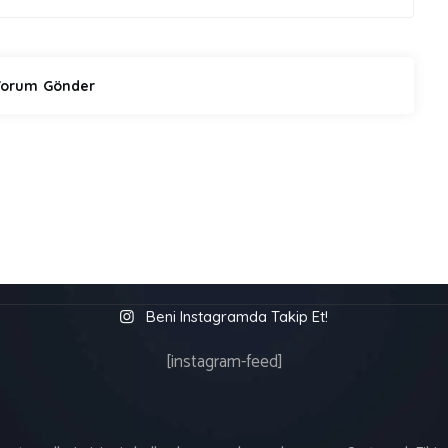
Beni Instagramda Takip Et!
[instagram-feed]
üm Hakları S