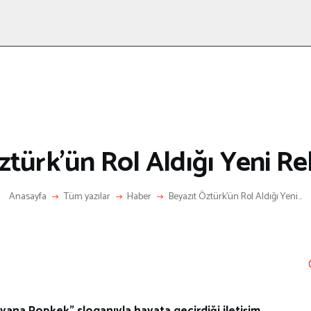
ANASAYFA
RÖPORTAJ
ANNE-ÇOCUK
KÜLTÜR SANAT
HAKKIMDA
LETIŞIM
ztürk’ün Rol Aldığı Yeni Re
Anasayfa
Tüm yazılar
Haber
Beyazıt Öztürk’ün Rol Aldığı Yeni...
na Popkek” sloganıyla hayata geçirdiği iletişim