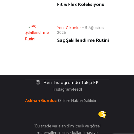
Fit & Flex Koleksiyonu
Yeni Çıkanlar
5 Ağustos
2026
Saç Şekillendirme Rutini
Beni Instagramda Takip Et!
[instagram-feed]
Aslıhan Gündüz
©. Tüm Hakları Saklıdır.
"Bu sitede yer alan tüm içerik ve görsel
materyallerin izinsiz kullanılması ve