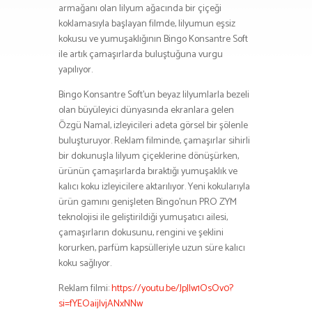
armağanı olan lilyum ağacında bir çiçeği
koklamasıyla başlayan filmde, lilyumun eşsiz
kokusu ve yumuşaklığının Bingo Konsantre Soft
ile artık çamaşırlarda buluştuğuna vurgu
yapılıyor.
Bingo Konsantre Soft’un beyaz lilyumlarla bezeli
olan büyüleyici dünyasında ekranlara gelen
Özgü Namal, izleyicileri adeta görsel bir şölenle
buluşturuyor. Reklam filminde, çamaşırlar sihirli
bir dokunuşla lilyum çiçeklerine dönüşürken,
ürünün çamaşırlarda bıraktığı yumuşaklık ve
kalıcı koku izleyicilere aktarılıyor. Yeni kokularıyla
ürün gamını genişleten Bingo’nun PRO ZYM
teknolojisi ile geliştirildiği yumuşatıcı ailesi,
çamaşırların dokusunu, rengini ve şeklini
korurken, parfüm kapsülleriyle uzun süre kalıcı
koku sağlıyor.
Reklam filmi:
https://youtu.be/JpJlw1OsOv0?
si=fYEOaijlvjANxNNw