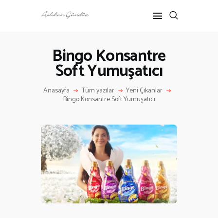
Bingo Konsantre
Soft Yumuşatıcı
ANASAYFA
RÖPORTAJ
Anasayfa
Tüm yazılar
Yeni Çıkanlar
ANNE-ÇOCUK
Bingo Konsantre Soft Yumuşatıcı
KÜLTÜR SANAT
HAKKIMDA
İLETIŞIM