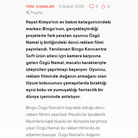
6 Şubat 2025
0
0
YENI ÇIKANLAR
Paylaş
Hayat Kimya’nın ev bakım kategorisindeki
markası Bingo’nun, gerçekleştirdiği
projelerle fark yaratan oyuncu Özgü
Namal iş birliğindeki ikinci reklam filmi
yayınlandı. Yenilenen Bingo Konsantre
Soft ürün ailesi için kamera karşısına
gelen Özgü Namal, masalsı karakteriyle
izleyicileri şaşırtmayı başarıyor. Oyuncu,
reklam filminde doğanın armağanı olan
lilyum kokusunun çamaşırlarda bıraktığı
eşsiz koku ve yumuşaklığı fantastik bir
dünya içerisinde anlatıyor.
Bingo, Özgü Namal’ın başrolde olduğu ikinci
reklam filmini yayınladı. Masalsı bir karakterle
lilyumlarla kaplı büyülü bir dünyada karşımıza
çıkan Özgü Namal, bu reklam filminde de
ezberleri bozuyor. Özgü Namal’ın doğanın