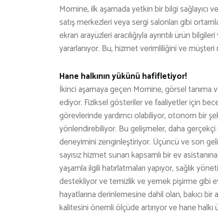
Mornine, ilk aşamada yetkin bir bilgi sağlayıcı
satış merkezleri veya sergi salonları gibi ortam
ekran arayüzleri aracılığıyla ayrıntılı ürün bilgil
yararlanıyor. Bu, hizmet verimliliğini ve müşteri
Hane halkının yükünü hafifletiyor!
İkinci aşamaya geçen Mornine, görsel tanıma 
ediyor. Fiziksel gösteriler ve faaliyetler için be
görevlerinde yardımcı olabiliyor, otonom bir şek
yönlendirebiliyor. Bu gelişmeler, daha gerçekçi i
deneyimini zenginleştiriyor. Üçüncü ve son ge
sayısız hizmet sunan kapsamlı bir ev asistanına
yaşamla ilgili hatırlatmaları yapıyor, sağlık yöne
destekliyor ve temizlik ve yemek pişirme gibi e
hayatlarına derinlemesine dahil olan, bakıcı bir
kalitesini önemli ölçüde artırıyor ve hane halkı ü