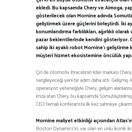
ekledi. Bu kapsamda Chery ve Aimoga, yap
gösterilecek olan Mornine adında Somutlaşt
geliştirmek üzere güçlerini birleştirdi. İki a
konumlandırma farklılıkları, ağırlıklı olara
pazar beklentilerinde kendini gösteriyor.
sahip iki ayaklı robot Mornine’ı geliştirme
müşteri hizmet ekosistemine öncülük yap
Çin’de otomotiv ihracatının lider markası Chery
sergileyeceği yeni bir adım daha attı. Gelişmi
operasyon yeteneğiyle Chery, gelişim alanlarına r
imza atan Chery, bu kapsamda Somutlaştırılmış 
CEO temalı konferansta ilk kez sahneye çıkarma
Mornine maliyet etkinliği açısından Atlas’
Boston Dynamics’in, var olan en ünlü ikonik iki