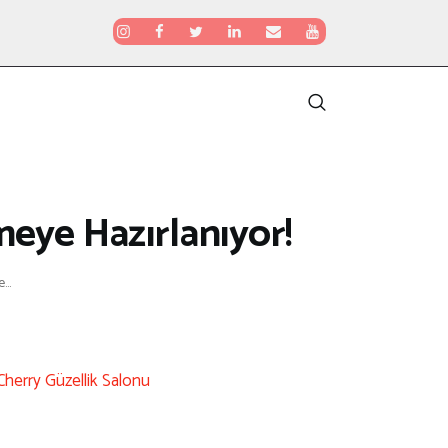
meye Hazırlanıyor!
...
Cherry Güzellik Salonu