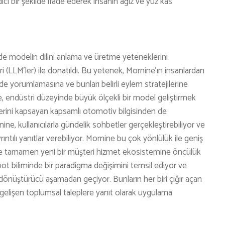
ci bir şekilde ifade ederek insanın ağız ve yüz kas
nde modelin dilini anlama ve üretme yeteneklerini
 (LLM’ler) ile donatıldı. Bu yetenek, Mornine’ın insanlardan
lde yorumlamasına ve bunları belirli eylem stratejilerine
, endüstri düzeyinde büyük ölçekli bir model geliştirmek
erini kapsayan kapsamlı otomotiv bilgisinden de
ine, kullanıcılarla gündelik sohbetler gerçekleştirebiliyor ve
ıntılı yanıtlar verebiliyor. Mornine bu çok yönlülük ile geniş
ve tamamen yeni bir müşteri hizmet ekosistemine öncülük
ot biliminde bir paradigma değişimini temsil ediyor ve
ç dönüştürücü aşamadan geçiyor. Bunların her biri çığır açan
 gelişen toplumsal taleplere yanıt olarak uygulama