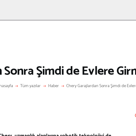
ANASAYFA
RÖPORTAJ
ANNE-ÇOCUK
KÜLTÜR SANAT
HAKKIMDA
LETIŞIM
 Sonra Şimdi de Evlere Gir
nasayfa
Tüm yazılar
Haber
Chery Garajlardan Sonra Şimdi de Evlere
Chery, uzmanlık alanlarına robotik teknolojiyi de