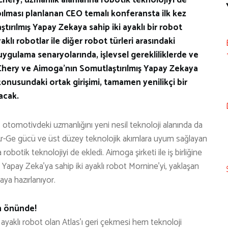
ılması planlanan CEO temalı konferansta ilk kez
ırılmış Yapay Zekaya sahip iki ayaklı bir robot
yaklı robotlar ile diğer robot türleri arasındaki
k uygulama senaryolarında, işlevsel gerekliliklerde ve
 Chery ve Aimoga’nın Somutlaştırılmış Yapay Zekaya
 konusundaki ortak girişimi, tamamen yenilikçi bir
acak.
, otomotivdeki uzmanlığını yeni nesil teknoloji alanında da
ş Ar-Ge gücü ve üst düzey teknolojik akımlara uyum sağlayan
obotik teknolojiyi de ekledi. Aimoga şirketi ile iş birliğine
Yapay Zeka’ya sahip iki ayaklı robot Mornine’yi, yaklaşan
ya hazırlanıyor.
ın önünde!
 ayaklı robot olan Atlas’ı geri çekmesi hem teknoloji