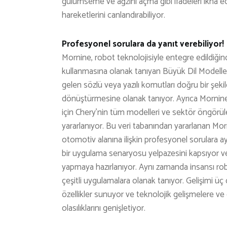
gülümseme ve ağzını açma gibi ifadeleri ikna edi
hareketlerini canlandırabiliyor.
Profesyonel sorulara da yanıt verebiliyor!
Mornine, robot teknolojisiyle entegre edildiği
kullanmasına olanak tanıyan Büyük Dil Modelleri
gelen sözlü veya yazılı komutları doğru bir şeki
dönüştürmesine olanak tanıyor. Ayrıca Mornine
için Chery’nin tüm modelleri ve sektör öngörül
yararlanıyor. Bu veri tabanından yararlanan Morn
otomotiv alanına ilişkin profesyonel sorulara ayr
bir uygulama senaryosu yelpazesini kapsıyor 
yapmaya hazırlanıyor. Aynı zamanda insansı rob
çeşitli uygulamalara olanak tanıyor. Gelişimi ü
özellikler sunuyor ve teknolojik gelişmelere ve
olasılıklarını genişletiyor.