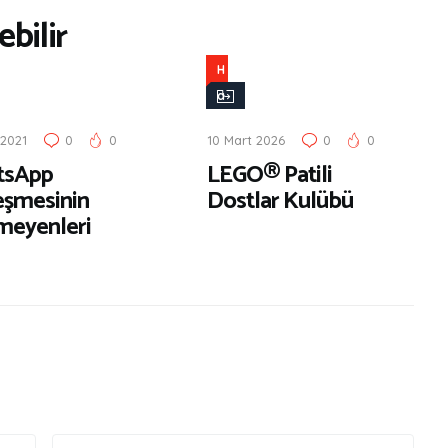
bilir
H
a
b
2021
0
0
10 Mart 2026
0
0
e
tsApp
LEGO® Patili
r
eşmesinin
Dostlar Kulübü
nmeyenleri