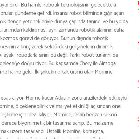
andırdı. Bu hamle, robotik teknolojisinin gelecekteki
soruları gündeme getirdi. İnsansı robot biliminde çığır açan
inamik denge yetenekleriyle dünya çapında tanındı ve bu yolda
kullanımdan kaldırılması, aynı zamanda robotik alanının daha
rokozmos görevi de görüyor. Bunun dışında robotik
enmesinin altını çizerek sektördeki gelişmelerin dinamik
yaklı robotlarla sınırlı da değil. Farklı robot türlerini de
r geleceğe doğru itiyor. Bu kapsamda Chery ile Aimoga
lişme haline geldi. İki şirketin ortak ürünü olan Mornine,
i esas alıyor. Her ne kadar Atlas’ın zorlu arazilerdeki etkileyici
ne, ölçeklenebilirlik ve maliyet etkinliği açısından öne
eştirme için ideal kılıyor. Mornine, insan benzeri silikon
 derece biyomimetik bir tasarıma sahip. Bu malzeme
nmak üzere tasarlandı. Üstelik Mornine, konuşma,