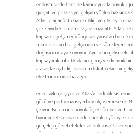
endüstrisinde hem de kamuoyunda büyük ilgi uy
gidişatı ve potansiyel gelişim yönleri hakkında 
Atlas, olağanüstü hareketliliği ve etkileyici d
çok sayıda kilometre taşına imza attı. Atlas’ın 
kapsamlı gelişim yörüngesini yansıtan bir mik
teknolojisinin hızlı gelişiminin ve sürekli yenil
doğasını ortaya koyuyor. Ayrıca bu gelişmeler iki a
kapsayarak robotik alanını geniş ve dinamik bi
arasındaki iş birliği daha da dikkat çekici bir ge
elektromotorlar batarya
enerjisiyle çalışıyor ve Atlas’ın hidrolik sistemin
gücü ve performansıyla boy ölçüşemese de Morni
çıkıyor. Bu da onu büyük ölçekli üretim ve ticaril
biyomimetik malzemeden üretilen yüzüyle son
gerçekçi görsel efektler ve dokunsal hisler su