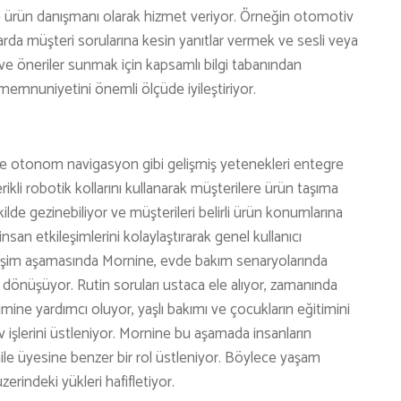
 ve ürün danışmanı olarak hizmet veriyor. Örneğin otomotiv
larda müşteri sorularına kesin yanıtlar vermek ve sesli veya
eri ve öneriler sunmak için kapsamlı bilgi tabanından
 memnuniyetini önemli ölçüde iyileştiriyor.
ve otonom navigasyon gibi gelişmiş yetenekleri entegre
cerikli robotik kollarını kullanarak müşterilere ürün taşıma
ilde gezinebiliyor ve müşterileri belirli ürün konumlarına
nsan etkileşimlerini kolaylaştırarak genel kullanıcı
lişim aşamasında Mornine, evde bakım senaryolarında
 dönüşüyor. Rutin soruları ustaca ele alıyor, zamanında
timine yardımcı oluyor, yaşlı bakımı ve çocukların eğitimini
v işlerini üstleniyor. Mornine bu aşamada insanların
 aile üyesine benzer bir rol üstleniyor. Böylece yaşam
zerindeki yükleri hafifletiyor.