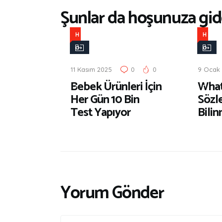
Şunlar da hoşunuza gide
H
H
a
a
b
b
11 Kasım 2025
0
0
9 Ocak 
e
e
Bebek Ürünleri İçin
Wha
r
r
Her Gün 10 Bin
Sözl
Test Yapıyor
Bili
Yorum Gönder