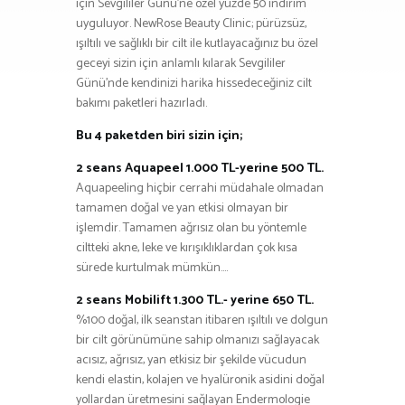
için Sevgililer Günü’ne özel yüzde 50 indirim
uyguluyor. NewRose Beauty Clinic; pürüzsüz,
ışıltılı ve sağlıklı bir cilt ile kutlayacağınız bu özel
geceyi sizin için anlamlı kılarak Sevgililer
Günü’nde kendinizi harika hissedeceğiniz cilt
bakımı paketleri hazırladı.
Bu 4 paketden biri sizin için;
2 seans Aquapeel 1.000 TL-yerine 500 TL.
Aquapeeling hiçbir cerrahi müdahale olmadan
tamamen doğal ve yan etkisi olmayan bir
işlemdir. Tamamen ağrısız olan bu yöntemle
ciltteki akne, leke ve kırışıklıklardan çok kısa
sürede kurtulmak mümkün….
2 seans Mobilift 1.300 TL.- yerine 650 TL.
%100 doğal, ilk seanstan itibaren ışıltılı ve dolgun
bir cilt görünümüne sahip olmanızı sağlayacak
acısız, ağrısız, yan etkisiz bir şekilde vücudun
kendi elastin, kolajen ve hyalüronik asidini doğal
yollardan üretmesini sağlayan Endermologie