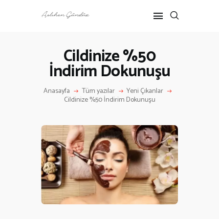
Cildinize %50
İndirim Dokunuşu
ANASAYFA
RÖPORTAJ
Anasayfa
Tüm yazılar
Yeni Çıkanlar
ANNE-ÇOCUK
Cildinize %50 İndirim Dokunuşu
KÜLTÜR SANAT
HAKKIMDA
İLETIŞIM