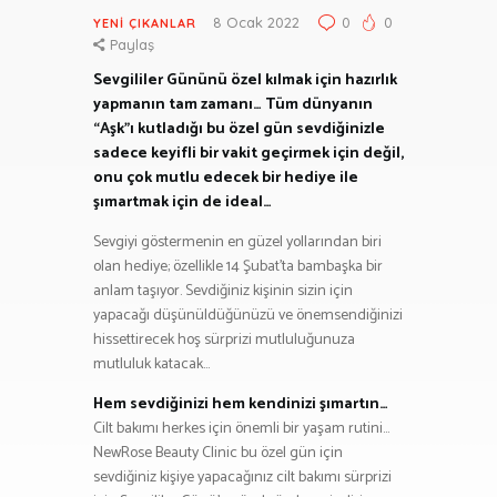
8 Ocak 2022
0
0
YENI ÇIKANLAR
Paylaş
Sevgililer Gününü özel kılmak için hazırlık
yapmanın tam zamanı… Tüm dünyanın
“Aşk”ı kutladığı bu özel gün sevdiğinizle
sadece keyifli bir vakit geçirmek için değil,
onu çok mutlu edecek bir hediye ile
şımartmak için de ideal…
Sevgiyi göstermenin en güzel yollarından biri
olan hediye; özellikle 14 Şubat’ta bambaşka bir
anlam taşıyor. Sevdiğiniz kişinin sizin için
yapacağı düşünüldüğünüzü ve önemsendiğinizi
hissettirecek hoş sürprizi mutluluğunuza
mutluluk katacak…
Hem sevdiğinizi hem kendinizi şımartın…
Cilt bakımı herkes için önemli bir yaşam rutini…
NewRose Beauty Clinic bu özel gün için
sevdiğiniz kişiye yapacağınız cilt bakımı sürprizi