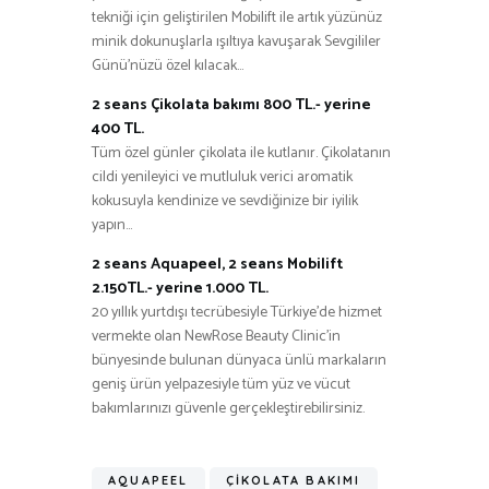
tekniği için geliştirilen Mobilift ile artık yüzünüz
minik dokunuşlarla ışıltıya kavuşarak Sevgililer
Günü’nüzü özel kılacak…
2 seans Çikolata bakımı 800 TL.- yerine
400 TL.
Tüm özel günler çikolata ile kutlanır. Çikolatanın
cildi yenileyici ve mutluluk verici aromatik
kokusuyla kendinize ve sevdiğinize bir iyilik
yapın…
2 seans Aquapeel, 2 seans Mobilift
2.150TL.- yerine 1.000 TL.
20 yıllık yurtdışı tecrübesiyle Türkiye’de hizmet
vermekte olan NewRose Beauty Clinic’in
bünyesinde bulunan dünyaca ünlü markaların
geniş ürün yelpazesiyle tüm yüz ve vücut
bakımlarınızı güvenle gerçekleştirebilirsiniz.
AQUAPEEL
ÇIKOLATA BAKIMI