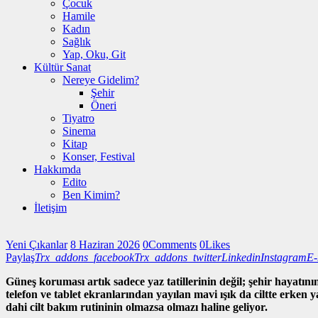
Çocuk
Hamile
Kadın
Sağlık
Yap, Oku, Git
Kültür Sanat
Nereye Gidelim?
Şehir
Öneri
Tiyatro
Sinema
Kitap
Konser, Festival
Hakkımda
Edito
Ben Kimim?
İletişim
Yeni Çıkanlar
8 Haziran 2026
0
Comments
0
Likes
Paylaş
Trx_addons_facebook
Trx_addons_twitter
Linkedin
Instagram
E-
Güneş koruması artık sadece yaz tatillerinin değil; şehir hayatını
telefon ve tablet ekranlarından yayılan mavi ışık da ciltte erken 
dahi cilt bakım rutininin olmazsa olmazı haline geliyor.