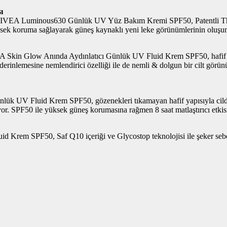
ı
ilen NIVEA Luminous630 Günlük UV Yüz Bakım Kremi SPF50, Patentli Thia
üksek koruma sağlayarak güneş kaynaklı yeni leke görünümlerinin oluşu
A Skin Glow Anında Aydınlatıcı Günlük UV Fluid Krem SPF50, hafif ya
nlemesine nemlendirici özelliği ile de nemli & dolgun bir cilt görünümü
Günlük UV Fluid Krem SPF50, gözenekleri tıkamayan hafif yapısıyla cild
or. SPF50 ile yüksek güneş korumasına rağmen 8 saat matlaştırıcı etkisi il
id Krem SPF50, Saf Q10 içeriği ve Glycostop teknolojisi ile şeker seb