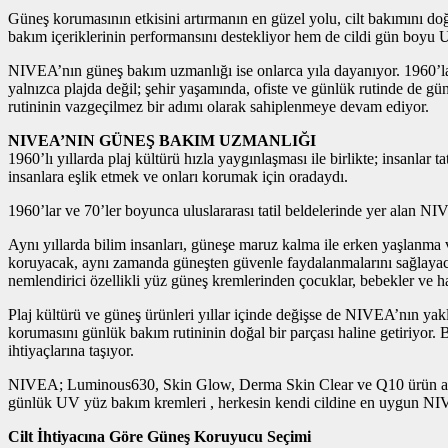
Güneş korumasının etkisini artırmanın en güzel yolu, cilt bakımını d
bakım içeriklerinin performansını destekliyor hem de cildi gün boyu
NIVEA’nın güneş bakım uzmanlığı ise onlarca yıla dayanıyor. 1960’la
yalnızca plajda değil; şehir yaşamında, ofiste ve günlük rutinde de
rutininin vazgeçilmez bir adımı olarak sahiplenmeye devam ediyor.
NIVEA’NIN GÜNEŞ BAKIM UZMANLIĞI
1960’lı yıllarda plaj kültürü hızla yaygınlaşması ile birlikte; insanl
insanlara eşlik etmek ve onları korumak için oradaydı.
1960’lar ve 70’ler boyunca uluslararası tatil beldelerinde yer alan NIV
Aynı yıllarda bilim insanları, güneşe maruz kalma ile erken yaşlanma ve
koruyacak, aynı zamanda güneşten güvenle faydalanmalarını sağlayaca
nemlendirici özellikli yüz güneş kremlerinden çocuklar, bebekler ve h
Plaj kültürü ve güneş ürünleri yıllar içinde değişse de NIVEA’nın ya
korumasını günlük bakım rutininin doğal bir parçası haline getiriy
ihtiyaçlarına taşıyor.
NIVEA; Luminous630, Skin Glow, Derma Skin Clear ve Q10 ürün aileler
günlük UV yüz bakım kremleri , herkesin kendi cildine en uygun NIV
Cilt İhtiyacına Göre Güneş Koruyucu Seçimi