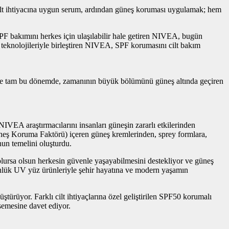
 cilt ihtiyacına uygun serum, ardından güneş koruması uygulamak; hem
PF bakımını herkes için ulaşılabilir hale getiren NIVEA, bugün
teknolojileriyle birleştiren NIVEA, SPF korumasını cilt bakım
A, işte tam bu dönemde, zamanının büyük bölümünü güneş altında geçiren
NIVEA araştırmacılarını insanları güneşin zararlı etkilerinden
üneş Koruma Faktörü) içeren güneş kremlerinden, sprey formlara,
nun temelini oluşturdu.
lursa olsun herkesin güvenle yaşayabilmesini destekliyor ve güneş
nlük UV yüz ürünleriyle şehir hayatına ve modern yaşamın
üyor. Farklı cilt ihtiyaçlarına özel geliştirilen SPF50 korumalı
emesine davet ediyor.