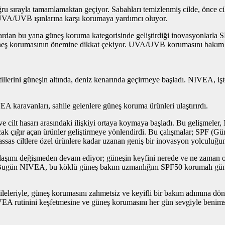
oğru sırayla tamamlamaktan geçiyor. Sabahları temizlenmiş cilde, önce
 UVA/UVB ışınlarına karşı korumaya yardımcı oluyor.
rdan bu yana güneş koruma kategorisinde geliştirdiği inovasyonlarla S
 güneş korumasının önemine dikkat çekiyor. UVA/UVB korumasını bakım 
ar tatillerini güneşin altında, deniz kenarında geçirmeye başladı. NIVE
EA karavanları, sahile gelenlere güneş koruma ürünleri ulaştırırdı.
 cilt hasarı arasındaki ilişkiyi ortaya koymaya başladı. Bu gelişmeler, 
k çığır açan ürünler geliştirmeye yönlendirdi. Bu çalışmalar; SPF (G
assas ciltlere özel ürünlere kadar uzanan geniş bir inovasyon yolculuğu
klaşımı değişmeden devam ediyor; güneşin keyfini nerede ve ne zaman o
or. Bugün NIVEA, bu köklü güneş bakım uzmanlığını SPF50 korumalı gü
iyle, güneş korumasını zahmetsiz ve keyifli bir bakım adımına dönüştür
EA rutinini keşfetmesine ve güneş korumasını her gün sevgiyle benims