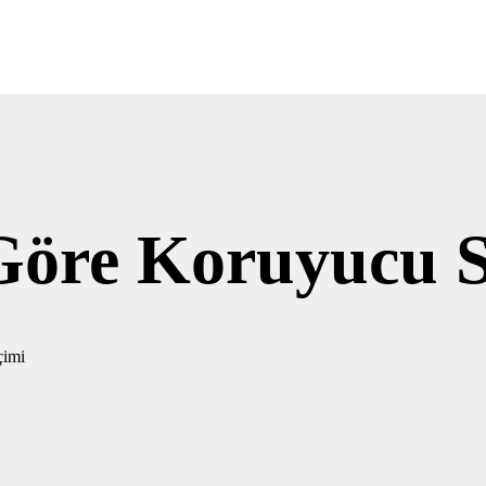
 Göre Koruyucu 
çimi