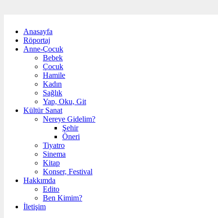
Anasayfa
Röportaj
Anne-Çocuk
Bebek
Çocuk
Hamile
Kadın
Sağlık
Yap, Oku, Git
Kültür Sanat
Nereye Gidelim?
Şehir
Öneri
Tiyatro
Sinema
Kitap
Konser, Festival
Hakkımda
Edito
Ben Kimim?
İletişim