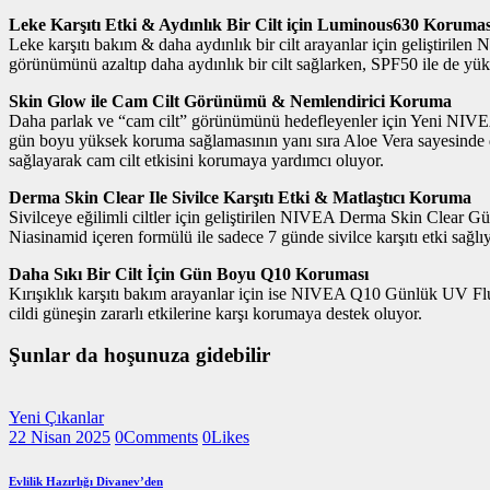
Leke Karşıtı Etki & Aydınlık Bir Cilt için Luminous630 Korumas
Leke karşıtı bakım & daha aydınlık bir cilt arayanlar için geliştir
görünümünü azaltıp daha aydınlık bir cilt sağlarken, SPF50 ile de y
Skin Glow ile Cam Cilt Görünümü & Nemlendirici Koruma
Daha parlak ve “cam cilt” görünümünü hedefleyenler için Yeni NIVE
gün boyu yüksek koruma sağlamasının yanı sıra Aloe Vera sayesinde deri
sağlayarak cam cilt etkisini korumaya yardımcı oluyor.
Derma Skin Clear Ile Sivilce Karşıtı Etki & Matlaştıcı Koruma
Sivilceye eğilimli ciltler için geliştirilen NIVEA Derma Skin Clear 
Niasinamid içeren formülü ile sadece 7 günde sivilce karşıtı etki sağlıy
Daha Sıkı Bir Cilt İçin Gün Boyu Q10 Koruması
Kırışıklık karşıtı bakım arayanlar için ise NIVEA Q10 Günlük UV Flu
cildi güneşin zararlı etkilerine karşı korumaya destek oluyor.
Şunlar da hoşunuza gidebilir
Yeni Çıkanlar
22 Nisan 2025
0
Comments
0
Likes
Evlilik Hazırlığı Divanev’den