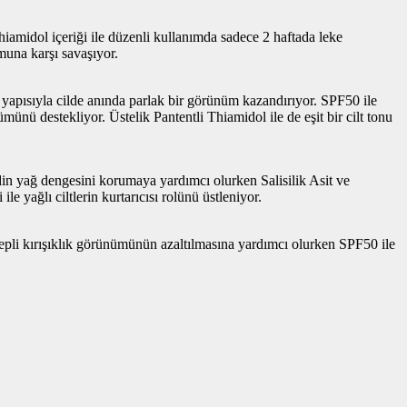
midol içeriği ile düzenli kullanımda sadece 2 haftada leke
muna karşı savaşıyor.
pısıyla cilde anında parlak bir görünüm kazandırıyor. SPF50 ile
nü destekliyor. Üstelik Pantentli Thiamidol ile de eşit bir cilt tonu
in yağ dengesini korumaya yardımcı olurken Salisilik Asit ve
e yağlı ciltlerin kurtarıcısı rolünü üstleniyor.
epli kırışıklık görünümünün azaltılmasına yardımcı olurken SPF50 ile