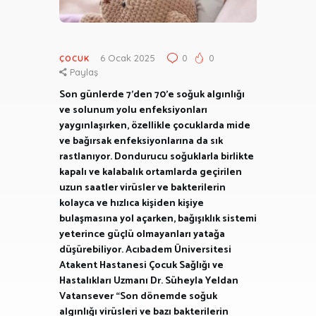
6 Ocak 2025
0
0
ÇOCUK
Paylaş
Son günlerde 7’den 70’e soğuk algınlığı
ve solunum yolu enfeksiyonları
yaygınlaşırken, özellikle çocuklarda mide
ve bağırsak enfeksiyonlarına da sık
rastlanıyor. Dondurucu soğuklarla birlikte
kapalı ve kalabalık ortamlarda geçirilen
uzun saatler virüsler ve bakterilerin
kolayca ve hızlıca kişiden kişiye
bulaşmasına yol açarken, bağışıklık sistemi
yeterince güçlü olmayanları yatağa
düşürebiliyor. Acıbadem Üniversitesi
Atakent Hastanesi Çocuk Sağlığı ve
Hastalıkları Uzmanı Dr. Süheyla Yeldan
Vatansever “Son dönemde soğuk
algınlığı virüsleri ve bazı bakterilerin