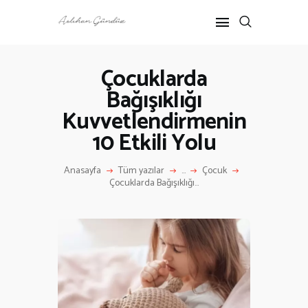
Çocuklarda
Bağışıklığı
ANASAYFA
Kuvvetlendirmenin
RÖPORTAJ
ANNE-ÇOCUK
10 Etkili Yolu
KÜLTÜR SANAT
Anasayfa
Tüm yazılar
...
Çocuk
HAKKIMDA
Çocuklarda Bağışıklığı...
İLETIŞIM