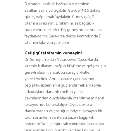
D vitamini eksikliği bağışıklık sisteminin
zayıflamasına yol açabilir. Günde 15-20 dakika
güneş ışığı almak faydalıdır. Güneş ışığı, D
vitamini üretimini, D vitamini ise bağışıklık
hücrelerini destekler. Kış güneşinden mutlaka
faydalandırın. Gerekirse doktor kontrolünde D
vitamini takviyesi yapılabilir.
Gelişigüzel vitamin vermeyin!
Dr. Süheyla Yeldan Vatansever “Çocuklarda
vitamin kullanımı, sağlıklı büyüme ve gelişim için
gerekli olabilir; ancak bu süreç dikkatle
yönetilmelidir. Anne-babalar çocuklarının
bağışıklık sistemlerini güçlendirmek amacıyla
arkadaşlarından, internetten ya da
çevrelerinden duyduklarıyla vitamin ve mineral
takviyesinde bulunabiliyor. Oysa doktora
danışılmadan ve çocuğun ihtiyacı olmayan bir
takım ürünlerin verilmesi bazen bağışıklık
sistemini fazla çalıştırarak otoimmün hastalıkları
tetikleyebilir! Çocuğun ihtiyacı kan tahlilleri ve