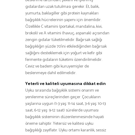
beslenme tarzından, şekerli ve işlenmiş
gıdalardan uzak tutulması gerekir. Et, balık,
yumurta, baklagiller gibi protein kaynakları
bağışıklık hücrelerinin yapımı için önemlidir.
Özellikle C vitamini (portakal, mandalina, kivi,
brokoli) ve A vitamini (havuç, aspanak) açısından
zengin gıdalar tüketilmelidir. Bağırsak sağlığı
bağışıklığın yüzde 70’ini etkilediğinden bağırsak
sağlığını desteklemek için yoğurt ve kefir gibi
fermente gıdaların tüketimi özendirilmelidir.
Ceviz ve badem gibi kuruyemişler de
beslenmeye dahil edilmelidir.
Yeterli ve kaliteli uyumasına dikkat edin
Uyku sırasında bağışıklık sistemi onarım ve
yenilenme süreçlerinden geçer. Çocukların
yaşlarına uygun (1-3 yaş: 11-14 saat, 3-6 yaş: 10-13
saat, 6-12 yaş: 9-12 saat) sürelerde uyuması
bağışıklık sisteminin düzenlenmesinde hayati
öneme sahiptir. Yetersiz ve kalitesi uyku
bağışıklığı zayıflatır. Uyku ortamı karanlık, sessiz