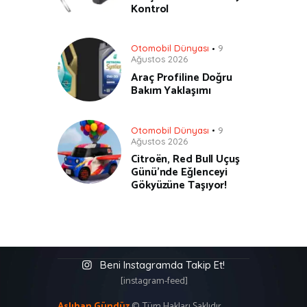
Kontrol
Otomobil Dünyası
9
Ağustos 2026
Araç Profiline Doğru
Bakım Yaklaşımı
Otomobil Dünyası
9
Ağustos 2026
Citroën, Red Bull Uçuş
Günü’nde Eğlenceyi
Gökyüzüne Taşıyor!
Beni Instagramda Takip Et!
[instagram-feed]
Aslıhan Gündüz
©. Tüm Hakları Saklıdır.