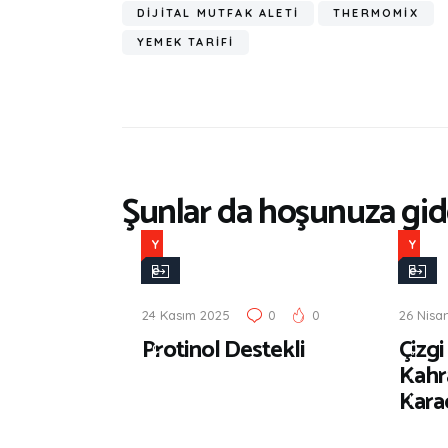
DIJITAL MUTFAK ALETI
THERMOMIX
YEMEK TARIFI
Şunlar da hoşunuza gide
Y
Y
e
e
n
n
24 Kasım 2025
0
0
26 Nisa
i
i
Protinol Destekli
Çizgi
Ç
Ç
Kahr
ı
ı
Kara
k
k
a
a