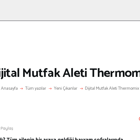
ANASAYFA
RÖPORTAJ
ANNE-ÇOCUK
KÜLTÜR SANAT
HAKKIMDA
LETIŞIM
ijital Mutfak Aleti Thermom
Anasayfa
Tüm yazılar
Yeni Çıkanlar
Dijital Mutfak Aleti Thermomix
Paylaş
ı? Tüm ailenin bir araya geldiği bayram sofralarında