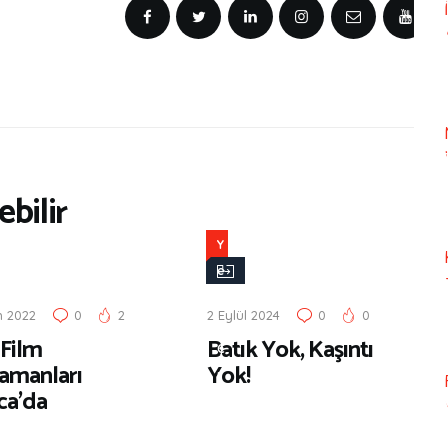
bilir
Y
e
n
n 2022
0
2
2 Eylül 2024
0
0
i
 Film
Batık Yok, Kaşıntı
Ç
amanları
Yok!
ı
ca’da
k
a