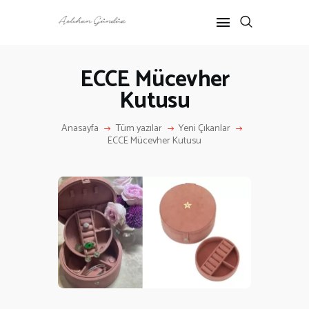
ECCE Mücevher
Kutusu
ANASAYFA
RÖPORTAJ
Anasayfa
Tüm yazılar
Yeni Çıkanlar
ANNE-ÇOCUK
ECCE Mücevher Kutusu
KÜLTÜR SANAT
HAKKIMDA
İLETIŞIM