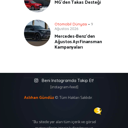
MG’den Takas Desteği
Otomobil Dünyası
9
Ağustos 2026
Mercedes-Benz’den
Ağustos Ayı Finansman
Kampanyaları
Beni Instagramda Takip Et!
[instagram-feed]
Aslıhan Gündüz
©. Tüm Hakları Saklıdır.
"Bu sitede yer alan tüm içerik ve görsel