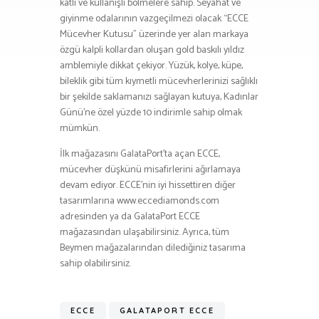
katlı ve kullanışlı bölmelere sahip. Seyahat ve
giyinme odalarının vazgeçilmezi olacak “ECCE
Mücevher Kutusu” üzerinde yer alan markaya
özgü kalpli kollardan oluşan gold baskılı yıldız
amblemiyle dikkat çekiyor. Yüzük, kolye, küpe,
bileklik gibi tüm kıymetli mücevherlerinizi sağlıklı
bir şekilde saklamanızı sağlayan kutuya, Kadınlar
Günü’ne özel yüzde 10 indirimle sahip olmak
mümkün.
İlk mağazasını GalataPort’ta açan ECCE,
mücevher düşkünü misafirlerini ağırlamaya
devam ediyor. ECCE’nin iyi hissettiren diğer
tasarımlarına www.eccediamonds.com
adresinden ya da GalataPort ECCE
mağazasından ulaşabilirsiniz. Ayrıca, tüm
Beymen mağazalarından dilediğiniz tasarıma
sahip olabilirsiniz.
ECCE
GALATAPORT ECCE