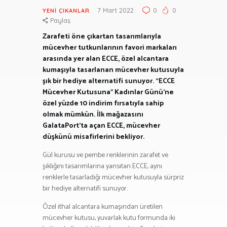
7 Mart 2022
0
0
YENI ÇIKANLAR
Paylaş
Zarafeti öne çıkartan tasarımlarıyla
mücevher tutkunlarının favori markaları
arasında yer alan ECCE, özel alcantara
kumaşıyla tasarlanan mücevher kutusuyla
şık bir hediye alternatifi sunuyor. “ECCE
Mücevher Kutusuna” Kadınlar Günü’ne
özel yüzde 10 indirim fırsatıyla sahip
olmak mümkün. İlk mağazasını
GalataPort’ta açan ECCE, mücevher
düşkünü misafirlerini bekliyor.
Gül kurusu ve pembe renklerinin zarafet ve
şıklığını tasarımlarına yansıtan ECCE, aynı
renklerle tasarladığı mücevher kutusuyla sürpriz
bir hediye alternatifi sunuyor.
Özel ithal alcantara kumaşından üretilen
mücevher kutusu, yuvarlak kutu formunda iki