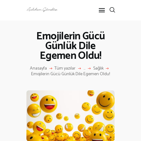
Emojilerin Gücü
Günlük Dile
ANASAYFA
Egemen Oldu!
RÖPORTAJ
ANNE-ÇOCUK
Anasayfa
Tüm yazılar
...
Sağlık
KÜLTÜR SANAT
Emojilerin Gücü Günlük Dile Egemen Oldu!
HAKKIMDA
İLETIŞIM