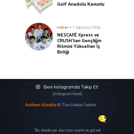
Golf Anadolu Kavunlu
Haber
7 Ağustos 2026
NESCAFÉ Xpress ve
CRUSH’tan Gençliğin
Ritmini Yükselten İş
Birliği
Beni Instagramda Takip Et!
[instagram-feed]
Aslıhan Gündüz
©. Tüm Hakları Saklıdır.
"Bu sitede yer alan tüm içerik ve görsel