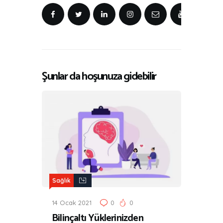
Şunlar da hoşunuza gidebilir
Sağlık
14 Ocak 2021
0
0
Bilinçaltı Yüklerinizden