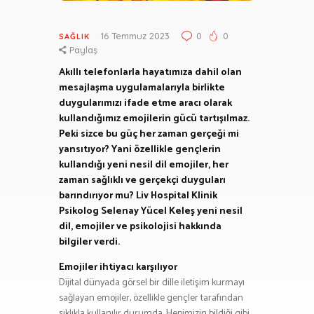
16 Temmuz 2023
0
0
SAĞLIK
Paylaş
Akıllı telefonlarla hayatımıza dahil olan
mesajlaşma uygulamalarıyla birlikte
duygularımızı ifade etme aracı olarak
kullandığımız emojilerin gücü tartışılmaz.
Peki sizce bu güç her zaman gerçeği mi
yansıtıyor? Yani özellikle gençlerin
kullandığı yeni nesil dil emojiler, her
zaman sağlıklı ve gerçekçi duyguları
barındırıyor mu? Liv Hospital Klinik
Psikolog Selenay Yücel Keleş yeni nesil
dil, emojiler ve psikolojisi hakkında
bilgiler verdi.
Emojiler ihtiyacı karşılıyor
Dijital dünyada görsel bir dille iletişim kurmayı
sağlayan emojiler, özellikle gençler tarafından
sıklıkla kullanılır durumda. Hepimizin bildiği gibi