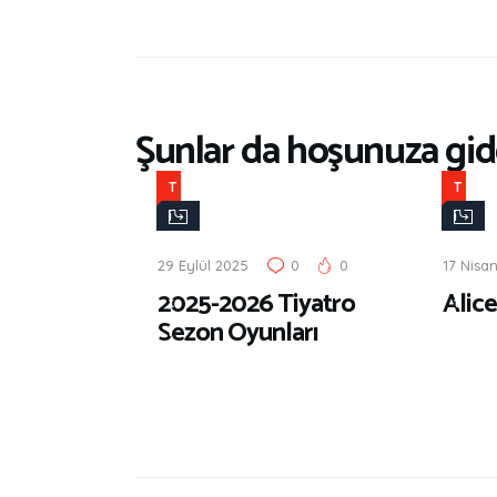
Şunlar da hoşunuza gide
T
T
i
i
y
y
29 Eylül 2025
0
0
17 Nisa
a
a
2025-2026 Tiyatro
Alice
t
t
Sezon Oyunları
r
r
o
o