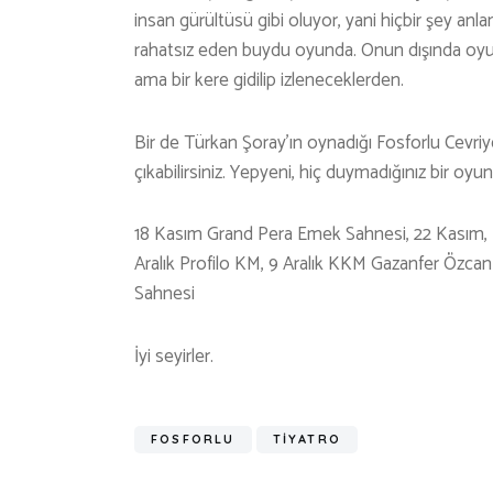
insan gürültüsü gibi oluyor, yani hiçbir şey a
rahatsız eden buydu oyunda. Onun dışında oyun k
ama bir kere gidilip izleneceklerden.
Bir de Türkan Şoray’ın oynadığı Fosforlu Cevri
çıkabilirsiniz. Yepyeni, hiç duymadığınız bir oyu
18 Kasım Grand Pera Emek Sahnesi, 22 Kasım, 
Aralık Profilo KM, 9 Aralık KKM Gazanfer Özcan 
Sahnesi
İyi seyirler.
FOSFORLU
TIYATRO