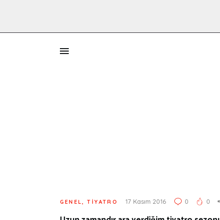
İ
17 Kasım 2016
0
0
GENEL
,
TIYATRO
Uzun zamandır ara verdiğim tiyatro sezon