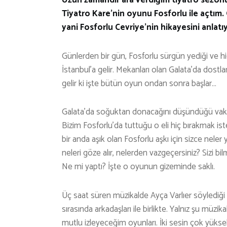
Tiyatro Kare’nin oyunu Fosforlu ile açtım. 
yani Fosforlu Cevriye’nin hikayesini anlatı
Günlerden bir gün, Fosforlu sürgün yediği ve h
İstanbul’a gelir. Mekanları olan Galata’da dostlar
gelir ki işte bütün oyun ondan sonra başlar…
Galata’da soğuktan donacağını düşündüğü vakit, bi
Bizim Fosforlu’da tuttuğu o eli hiç bırakmak 
bir anda aşık olan Fosforlu aşkı için sizce neler
neleri göze alır, nelerden vazgeçersiniz? Sizi 
Ne mi yaptı? İşte o oyunun gizeminde saklı.
Üç saat süren müzikalde Ayça Varlıer söylediği ş
sırasında arkadaşları ile birlikte. Yalnız şu müz
mutlu izleyeceğim oyunları. İki sesin çok yüksek