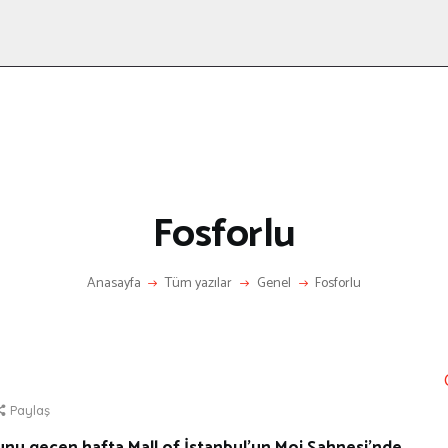
ANASAYFA
RÖPORTAJ
ANNE-ÇOCUK
KÜLTÜR SANAT
HAKKIMDA
LETIŞIM
Fosforlu
Anasayfa
Tüm yazılar
Genel
Fosforlu
Paylaş
unu geçen hafta Mall of İstanbul’un Moi Sahnesi’nde