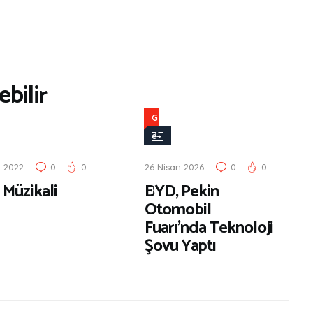
bilir
G
e
n
n 2022
0
0
26 Nisan 2026
0
0
e
 Müzikali
BYD, Pekin
l
Otomobil
Fuarı’nda Teknoloji
Şovu Yaptı