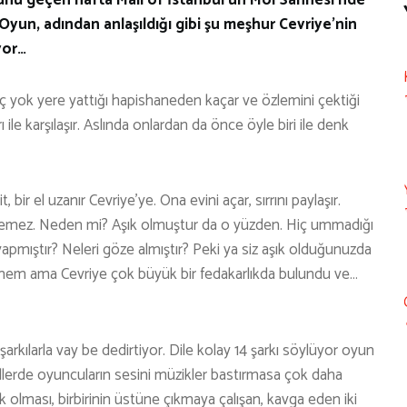
Oyun, adından anlaşıldığı gibi şu meşhur Cevriye’nin
yor…
iç yok yere yattığı hapishaneden kaçar ve özlemini çektiği
ı ile karşılaşır. Aslında onlardan da önce öyle biri ile denk
r el uzanır Cevriye’ye. Ona evini açar, sırrını paylaşır.
istemez. Neden mi? Aşık olmuştur da o yüzden. Hiç ummadığı
 yapmıştır? Neleri göze almıştır? Peki ya siz aşık olduğunuzda
bilmem ama Cevriye çok büyük bir fedakarlıkda bulundu ve…
arkılarla vay be dedirtiyor. Dile kolay 14 şarkı söylüyor oyun
ikallerde oyuncuların sesini müzikler bastırmasa çok daha
 olması, birbirinin üstüne çıkmaya çalışan, kavga eden iki