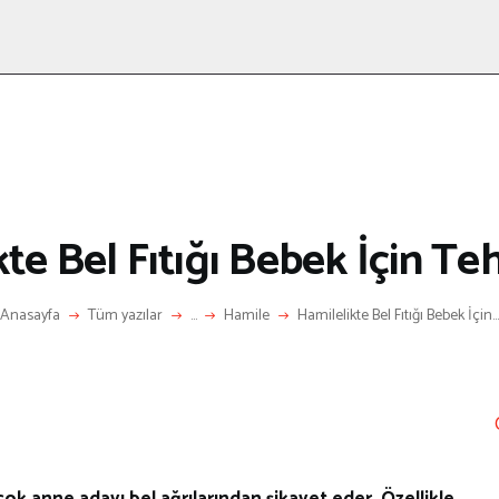
ANASAYFA
RÖPORTAJ
ANNE-ÇOCUK
KÜLTÜR SANAT
HAKKIMDA
LETIŞIM
te Bel Fıtığı Bebek İçin Teh
Anasayfa
Tüm yazılar
...
Hamile
Hamilelikte Bel Fıtığı Bebek İçin...
k anne adayı bel ağrılarından şikayet eder. Özellikle