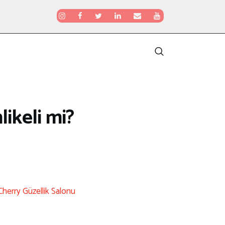
likeli mi?
Cherry Güzellik Salonu