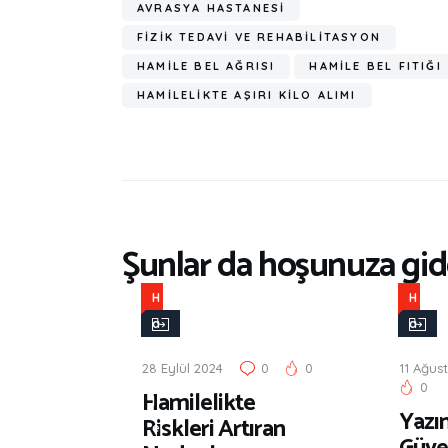
AVRASYA HASTANESI
FIZIK TEDAVI VE REHABILITASYON
HAMILE BEL AĞRISI
HAMILE BEL FITIĞI
HAMILELIKTE AŞIRI KILO ALIMI
Şunlar da hoşunuza gide
H
H
a
a
m
m
28 Eylül 2024
0
0
11 Ağus
i
i
0
Hamilelikte
l
l
Yazın
Riskleri Artıran
e
e