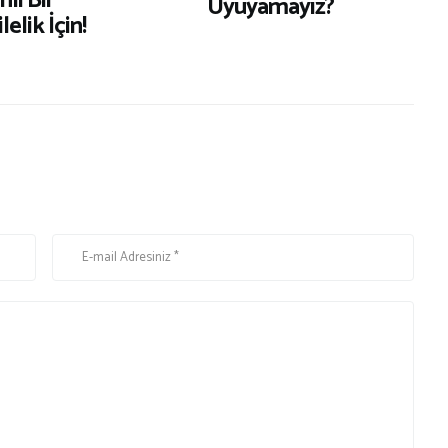
li Bir
Uyuyamayız?
elik İçin!