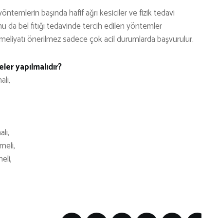
yöntemlerin başında hafif ağrı kesiciler ve fizik tedavi
u da bel fıtığı tedavinde tercih edilen yöntemler
ı ameliyatı önerilmez sadece çok acil durumlarda başvurulur.
eler yapılmalıdır?
alı,
lı,
meli,
eli,