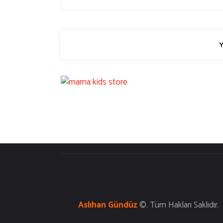
Aslıhan Gündüz
©. T