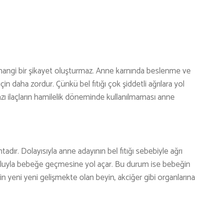
erhangi bir şikayet oluşturmaz. Anne karnında beslenme ve
 daha zordur. Çünkü bel fıtığı çok şiddetli ağrılara yol
 bazı ilaçların hamilelik döneminde kullanılmaması anne
dır. Dolayısıyla anne adayının bel fıtığı sebebiyle ağrı
a yoluyla bebeğe geçmesine yol açar. Bu durum ise bebeğin
in yeni yeni gelişmekte olan beyin, akciğer gibi organlarına