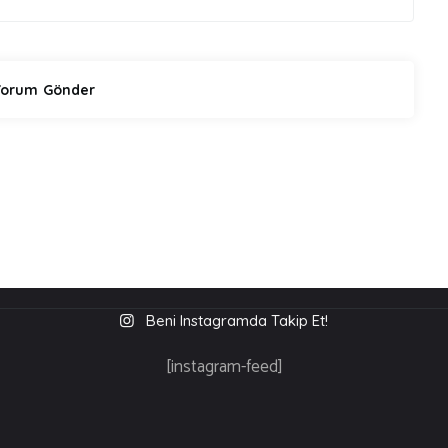
Beni Instagramda Takip Et!
[instagram-feed]
üm Hakları S