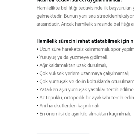
Nasıl bir tedavi süreci uygulanmalıdır?
Hamilelikte bel fıtığı tedavisinde ilk başvurulan 
gelmektedir. Bunun yanı sıra streoidenfeksiyon
arasındadır. Ancak hamilelik sırasında bel fıtığ
Hamilelik sürecini rahat atlatabilmek için n
•
Uzun süre hareketsiz kalınmamalı, spor yapılm
•
Yürüyüş ya da yüzmeye gidilmeli,
•
Ağır kaldırmaktan uzak durulmalı,
•
Çok yüksek yerlere uzanmaya çalışılmamalı,
•
Çok yumuşak ve derin koltuklarda oturulmama
•
Yatarken aşırı yumuşak yastıklar tercih edilme
•
Az topuklu, ortopedik bir ayakkabı tercih edilm
•
Ani hareketlerden kaçınılmalı,
•
En önemlisi de aşırı kilo almaktan kaçınılmalı.