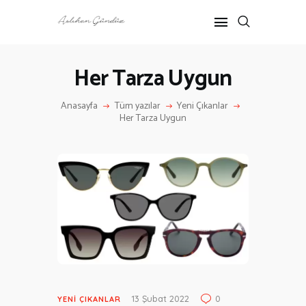
Her Tarza Uygun
ANASAYFA
Anasayfa
Tüm yazılar
Yeni Çıkanlar
RÖPORTAJ
Her Tarza Uygun
ANNE-ÇOCUK
KÜLTÜR SANAT
HAKKIMDA
İLETIŞIM
13 Şubat 2022
0
YENI ÇIKANLAR