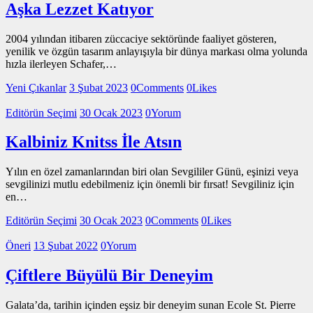
Aşka Lezzet Katıyor
2004 yılından itibaren züccaciye sektöründe faaliyet gösteren,
yenilik ve özgün tasarım anlayışıyla bir dünya markası olma yolunda
hızla ilerleyen Schafer,…
Yeni Çıkanlar
3 Şubat 2023
0
Comments
0
Likes
Editörün Seçimi
30 Ocak 2023
0
Yorum
Kalbiniz Knitss İle Atsın
Yılın en özel zamanlarından biri olan Sevgililer Günü, eşinizi veya
sevgilinizi mutlu edebilmeniz için önemli bir fırsat! Sevgiliniz için
en…
Editörün Seçimi
30 Ocak 2023
0
Comments
0
Likes
Öneri
13 Şubat 2022
0
Yorum
Çiftlere Büyülü Bir Deneyim
Galata’da, tarihin içinden eşsiz bir deneyim sunan Ecole St. Pierre