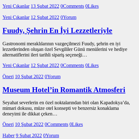
Yeni Çıkanlar
13 Şubat 2022
0
Comments
0
Likes
Yeni Çıkanlar
12 Şubat 2022
0
Yorum
Fuudy, Şehrin En İyi Lezzetleriyle
Gastronomi meraklılarının vazgeçilmezi Fuudy, şehrin en iyi
lezzetlerinden oluşan özel Sevgililer Günü menülerini ve hediye
alternatiflerini ileri tarihli sipariş seçeneği…
Yeni Çıkanlar
12 Şubat 2022
0
Comments
0
Likes
Öneri
10 Şubat 2022
0
Yorum
Museum Hotel’in Romantik Atmosferi
Seyahat severlerin en özel noktalarından biri olan Kapadokya’da,
mimari dokusu, müze otel konsepti ve benzersiz konaklama
deneyimi ile dikkat çeken…
Öneri
10 Şubat 2022
0
Comments
0
Likes
Haber
9 Şubat 2022
0
Yorum