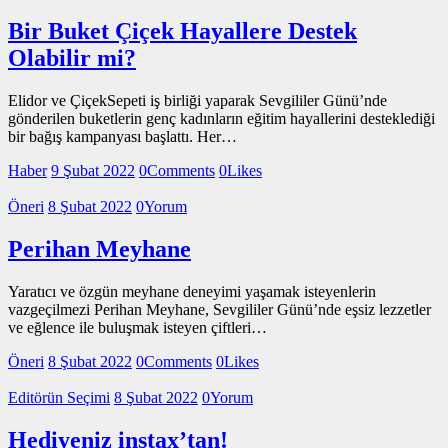
Bir Buket Çiçek Hayallere Destek
Olabilir mi?
Elidor ve ÇiçekSepeti iş birliği yaparak Sevgililer Günü’nde
gönderilen buketlerin genç kadınların eğitim hayallerini desteklediği
bir bağış kampanyası başlattı. Her…
Haber
9 Şubat 2022
0
Comments
0
Likes
Öneri
8 Şubat 2022
0
Yorum
Perihan Meyhane
Yaratıcı ve özgün meyhane deneyimi yaşamak isteyenlerin
vazgeçilmezi Perihan Meyhane, Sevgililer Günü’nde eşsiz lezzetler
ve eğlence ile buluşmak isteyen çiftleri…
Öneri
8 Şubat 2022
0
Comments
0
Likes
Editörün Seçimi
8 Şubat 2022
0
Yorum
Hediyeniz instax’tan!