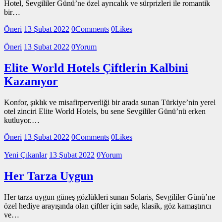
Hotel, Sevgililer Günü’ne özel ayrıcalık ve sürprizleri ile romantik
bir…
Öneri
13 Şubat 2022
0
Comments
0
Likes
Öneri
13 Şubat 2022
0
Yorum
Elite World Hotels Çiftlerin Kalbini
Kazanıyor
Konfor, şıklık ve misafirperverliği bir arada sunan Türkiye’nin yerel
otel zinciri Elite World Hotels, bu sene Sevgililer Günü’nü erken
kutluyor.…
Öneri
13 Şubat 2022
0
Comments
0
Likes
Yeni Çıkanlar
13 Şubat 2022
0
Yorum
Her Tarza Uygun
Her tarza uygun güneş gözlükleri sunan Solaris, Sevgililer Günü’ne
özel hediye arayışında olan çiftler için sade, klasik, göz kamaştırıcı
ve…