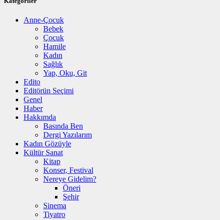
Kategoriler
Anne-Çocuk
Bebek
Çocuk
Hamile
Kadın
Sağlık
Yap, Oku, Git
Edito
Editörün Seçimi
Genel
Haber
Hakkımda
Basında Ben
Dergi Yazılarım
Kadın Gözüyle
Kültür Sanat
Kitap
Konser, Festival
Nereye Gidelim?
Öneri
Şehir
Sinema
Tiyatro