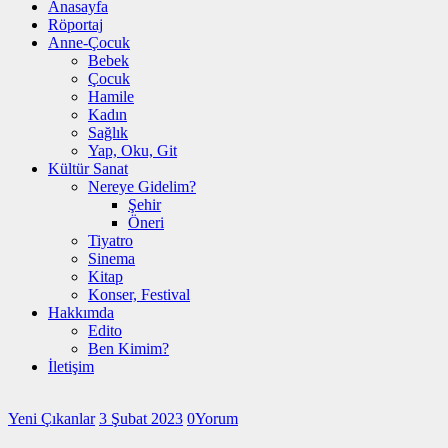
Anasayfa
Röportaj
Anne-Çocuk
Bebek
Çocuk
Hamile
Kadın
Sağlık
Yap, Oku, Git
Kültür Sanat
Nereye Gidelim?
Şehir
Öneri
Tiyatro
Sinema
Kitap
Konser, Festival
Hakkımda
Edito
Ben Kimim?
İletişim
Yeni Çıkanlar
3 Şubat 2023
0
Yorum