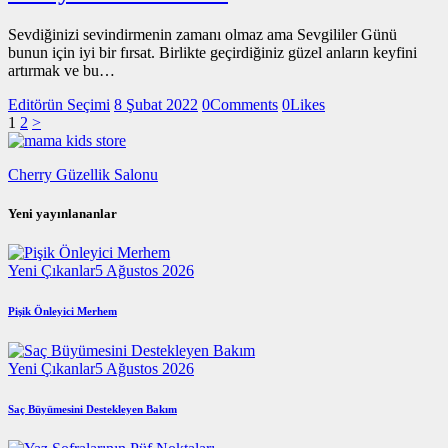
Sevdiğinizi sevindirmenin zamanı olmaz ama Sevgililer Günü
bunun için iyi bir fırsat. Birlikte geçirdiğiniz güzel anların keyfini
artırmak ve bu…
Editörün Seçimi
8 Şubat 2022
0
Comments
0
Likes
Yazı
Page
Page
1
2
>
sayfalaması
Cherry Güzellik Salonu
Yeni yayınlananlar
Yeni Çıkanlar
5 Ağustos 2026
Pişik Önleyici Merhem
Yeni Çıkanlar
5 Ağustos 2026
Saç Büyümesini Destekleyen Bakım