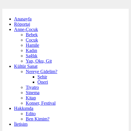
Anasayfa
Röportaj
Anne-Çocuk
Bebek
Çocuk
Hamile
Kadın
Sağlık
Yap, Oku, Git
Kültür Sanat
Nereye Gidelim?
Şehir
Öneri
Tiyatro
Sinema
Kitap
Konser, Festival
Hakkımda
Edito
Ben Kimim?
İletişim