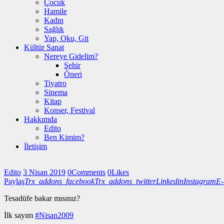
Çocuk
Hamile
Kadın
Sağlık
Yap, Oku, Git
Kültür Sanat
Nereye Gidelim?
Şehir
Öneri
Tiyatro
Sinema
Kitap
Konser, Festival
Hakkımda
Edito
Ben Kimim?
İletişim
Edito
3 Nisan 2019
0
Comments
0
Likes
Paylaş
Trx_addons_facebook
Trx_addons_twitter
Linkedin
Instagram
E-
Tesadüfe bakar mısınız?
İlk sayım
#Nisan2009