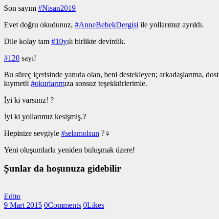
Son sayım
#Nisan2019
Evet doğru okudunuz,
#AnneBebekDergisi
i
le yollarımız ayrıldı.
Dile kolay tam
#10y
ılı
birlikte devirdik.
#120
sayı!
Bu süreç içerisinde yanıda olan, beni destekleyen; arkadaşlarıma, dostl
kıymetli
#okurlarım
ıza
sonsuz teşekkürlerimle.
İyi ki varsınız! ?
İyi ki yollarımız kesişmiş.?
Hepinize sevgiyle
#selamolsun
?‍♀️
Yeni oluşumlarla yeniden buluşmak üzere!
Şunlar da hoşunuza gidebilir
Edito
9 Mart 2015
0
Comments
0
Likes