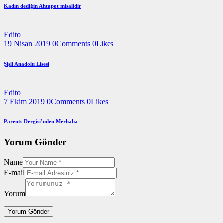
Kadın dediğin Ahtapot misalidir
Edito
19 Nisan 2019
0
Comments
0
Likes
Şişli Anadolu Lisesi
Edito
7 Ekim 2019
0
Comments
0
Likes
Parents Dergisi’nden Merhaba
Yorum Gönder
Name
E-mail
Yorum