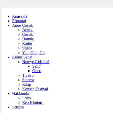
Anasayfa
Röportaj
Anne-Çocuk
Bebek
Çocuk
Hamile
Kadın
Sağlık
Yap, Oku, Git
Kültür Sanat
Nereye Gidelim?
Şehir
Öneri
Tiyatro
Sinema
Kitap
Konser, Festival
Hakkımda
Edito
Ben Kimim?
İletişim