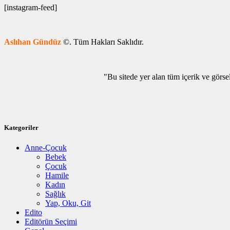
[instagram-feed]
Aslıhan Gündüz
©. Tüm H
"Bu sitede yer alan tüm içerik ve görse
Kategoriler
Anne-Çocuk
Bebek
Çocuk
Hamile
Kadın
Sağlık
Yap, Oku, Git
Edito
Editörün Seçimi