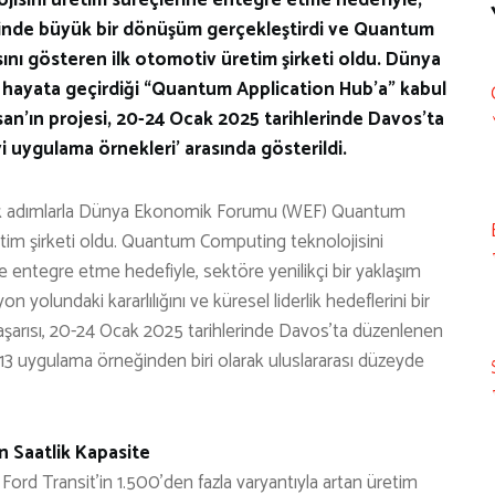
rinde büyük bir dönüşüm gerçekleştirdi ve Quantum
sını gösteren ilk otomotiv üretim şirketi oldu. Dünya
hayata geçirdiği “Quantum Application Hub’a” kabul
osan’ın projesi, 20-24 Ocak 2025 tarihlerinde Davos’ta
i uygulama örnekleri’ arasında gösterildi.
ejik adımlarla Dünya Ekonomik Forumu (WEF) Quantum
etim şirketi oldu. Quantum Computing teknolojisini
entegre etme hedefiyle, sektöre yenilikçi bir yaklaşım
 yolundaki kararlılığını ve küresel liderlik hedeflerini bir
aşarısı, 20-24 Ocak 2025 tarihlerinde Davos’ta düzenlenen
i 13 uygulama örneğinden biri olarak uluslararası düzeyde
n Saatlik Kapasite
rd Transit’in 1.500’den fazla varyantıyla artan üretim