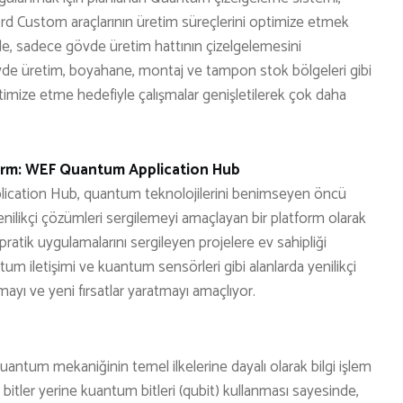
rd Custom araçlarının üretim süreçlerini optimize etmek
inde, sadece gövde üretim hattının çizelgelemesini
övde üretim, boyahane, montaj ve tampon stok bölgeleri gibi
timize etme hedefiyle çalışmalar genişletilerek çok daha
form: WEF Quantum Application Hub
ation Hub, quantum teknolojilerini benimseyen öncü
enilikçi çözümleri sergilemeyi amaçlayan bir platform olarak
pratik uygulamalarını sergileyen projelere ev sahipliği
m iletişimi ve kuantum sensörleri gibi alanlarda yenilikçi
mayı ve yeni fırsatlar yaratmayı amaçlıyor.
um mekaniğinin temel ilkelerine dayalı olarak bilgi işlem
n bitler yerine kuantum bitleri (qubit) kullanması sayesinde,