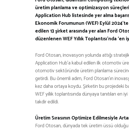
üretim planlama ve optimizasyon süreçle
Application Hub listesinde yer alma başarı
Ekonomik Forumunun (WEF) Eylül 2024’te 
edilen 13 şirket arasında yer alan Ford Ot
düzenlenen WEF Yıllık Toplantısı’nda ‘en iy
Ford Otosan, inovasyon yolunda attığı strat
Application Hub’a kabul edilen ilk otomotiv ür
otomotiv sektöründe üretim planlama sürecine 
getirdi. Bu önemli adım, Ford Otosan’ın inovasyon
kez daha ortaya koydu. Şirketin bu projedeki b
WEF yıllık toplantısında dünyaya tanıtılan en iy
takdir edildi.
Üretim Sırasının Optimize Edilmesiyle Arta
Ford Otosan, dünyada tek üretim üssü olduğu Fo