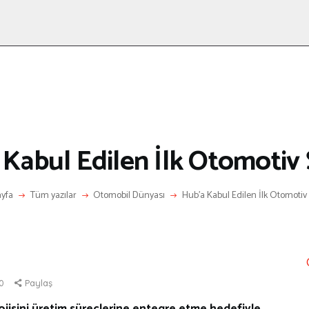
ANASAYFA
RÖPORTAJ
ANNE-ÇOCUK
KÜLTÜR SANAT
HAKKIMDA
LETIŞIM
Kabul Edilen İlk Otomotiv 
yfa
Tüm yazılar
Otomobil Dünyası
Hub’a Kabul Edilen İlk Otomotiv 
0
Paylaş
sini üretim süreçlerine entegre etme hedefiyle,