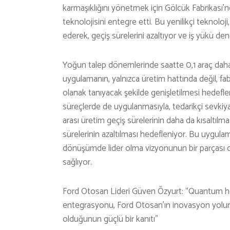
karmaşıklığını yönetmek için Gölcük Fabrikas
teknolojisini entegre etti. Bu yenilikçi teknoloji,
ederek, geçiş sürelerini azaltıyor ve iş yükü den
Yoğun talep dönemlerinde saatte 0,1 araç daha
uygulamanın, yalnızca üretim hattında değil, fabr
olanak tanıyacak şekilde genişletilmesi hedefleni
süreçlerde de uygulanmasıyla, tedarikçi sevkiyatlar
arası üretim geçiş sürelerinin daha da kısaltılm
sürelerinin azaltılması hedefleniyor. Bu uygulam
dönüşümde lider olma vizyonunun bir parçası ol
sağlıyor.
Ford Otosan Lideri Güven Özyurt: “Quantum he
entegrasyonu, Ford Otosan’ın inovasyon yolunda
olduğunun güçlü bir kanıtı”