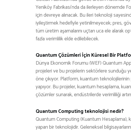
Yeniköy Fabrikası’nda da ilerleyen dönemde Fo
için devreye alınacak. Bu ileri teknoloji sayes
iyileştirmek hedefiyle yetinilmeyecek; pres, g
tüm üretim aşamalarını uçtan uca ele alarak op
fazla verimlilik elde edilebilecek.
Quantum Çözümleri İçin Küresel Bir Plat
Dünya Ekonomik Forumu (WEF) Quantum Applic
projeleri ve bu projelerin sektörlere sunduğu y
öne çıkıyor. Platform, kuantum teknolojilerinin 
yapıyor. Bu projeler, kuantum hesaplama, kuantu
çözümler sunarak, endüstrilerde verimliliği artır
Quantum Computing teknolojisi nedir?
Quantum Computing (Kuantum Hesaplama), kuant
yapan bir teknolojidir. Geleneksel bilgisayarları