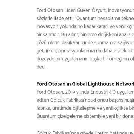
Ford Otosan Lideri Güven Özyurt, inovasyonun F
sözlerle ifade etti: “Quantum hesaplama teknol
inovasyon yolunda ne kadar kararlı ve yenilikçi
bir kanıtıdır. Bu adım, binlerce değişkeni anali
çözümlerini dakikalar içinde sunmamızı sağlıyor
getirirken, operasyonlarımızı da daha esnek b
düzeyde bir uygulamanın başka bir örneğinin ol
dedi.
Ford Otosan’ın Global Lighthouse Network
Ford Otosan, 2019 yılında Endüstri 4.0 uygula
edilen Gölcük Fabrikası’ndaki öncü başarısını, ş
fabrika, üretimde dijitalleşme ve yenilikçilikte
Quantum çizelgeleme sistemiyle yeni bir dönem
Gölcük Fabrikası’nda gövde üretim hattında u