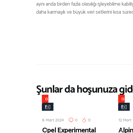
aynı anda birden fazla olasılığı işleyebilme kabi
daha karmaşık ve büyük veri setlerini kısa süre
Şunlar da hoşunuza gide
O
O
t
t
o
o
8 Mart 2024
0
0
12 Mart
m
m
Opel Experimental
Alpi
o
o