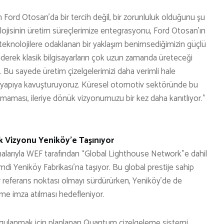
ord Otosan’da bir tercih değil, bir zorunluluk olduğunu şu
ojisinin üretim süreçlerimize entegrasyonu, Ford Otosan’ın
 teknolojilere odaklanan bir yaklaşım benimsediğimizin güçlü
z ederek klasik bilgisayarların çok uzun zamanda üreteceği
. Bu sayede üretim çizelgelerimizi daha verimli hale
ir yapıya kavuşturuyoruz. Küresel otomotiv sektöründe bu
maması, ileriye dönük vizyonumuzu bir kez daha kanıtlıyor.”
 Vizyonu Yeniköy’e Taşınıyor
malarıyla WEF tarafından “Global Lighthouse Network”e dahil
imdi Yeniköy Fabrikası’na taşıyor. Bu global prestije sahip
 bir referans noktası olmayı sürdürürken, Yeniköy’de de
e imza atılması hedefleniyor.
ygulanmak için planlanan Quantum çizelgeleme sistemi,