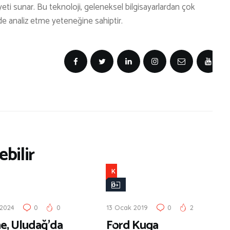
liyeti sunar. Bu teknoloji, geleneksel bilgisayarlardan çok
de analiz etme yeteneğine sahiptir.
bilir
K
a
d
 2024
0
0
13 Ocak 2019
0
2
ı
ne, Uludağ’da
Ford Kuga
n