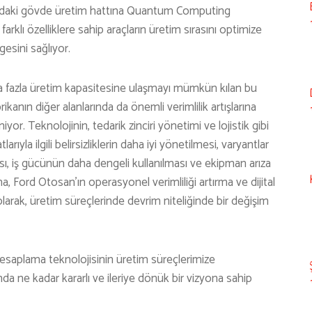
ı’ndaki gövde üretim hattına Quantum Computing
 farklı özelliklere sahip araçların üretim sırasını optimize
gesini sağlıyor.
 fazla üretim kapasitesine ulaşmayı mümkün kılan bu
ikanın diğer alanlarında da önemli verimlilik artışlarına
yor. Teknolojinin, tedarik zinciri yönetimi ve lojistik gibi
ıyla ilgili belirsizliklerin daha iyi yönetilmesi, varyantlar
ası, iş gücünün daha dengeli kullanılması ve ekipman arıza
a, Ford Otosan’ın operasyonel verimliliği artırma ve dijital
arak, üretim süreçlerinde devrim niteliğinde bir değişim
saplama teknolojisinin üretim süreçlerimize
 ne kadar kararlı ve ileriye dönük bir vizyona sahip