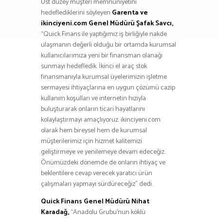
Üst düzey müşteri memnuniyetini
hedeflediklerini söyleyen
Garenta ve
ikinciyeni.com Genel Müdürü Şafak Savcı,
“Quick Finans ile yaptığımız iş birliğiyle nakde
ulaşmanın değerli olduğu bir ortamda kurumsal
kullanıcılarımıza yeni bir finansman olanağı
sunmayı hedefledik. İkinci el araç stok
finansmanıyla kurumsal üyelerimizin işletme
sermayesi ihtiyaçlarına en uygun çözümü cazip
kullanım koşulları ve internetin hızıyla
buluşturarak onların ticari hayatlarını
kolaylaştırmayı amaçlıyoruz. ikinciyeni.com
olarak hem bireysel hem de kurumsal
müşterilerimiz için hizmet kalitemizi
geliştirmeye ve yenilemeye devam edeceğiz.
Önümüzdeki dönemde de onların ihtiyaç ve
beklentilere cevap verecek yaratıcı ürün
çalışmaları yapmayı sürdüreceğiz” dedi.
Quick Finans Genel Müdürü Nihat
Karadağ,
“Anadolu Grubu’nun köklü