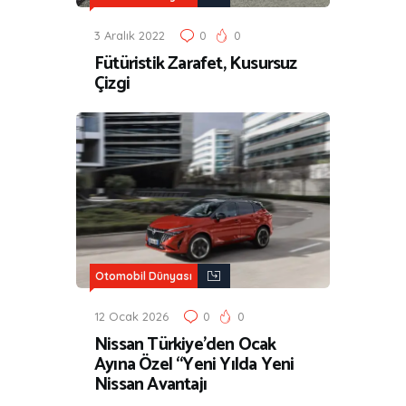
3 Aralık 2022
0
0
Fütüristik Zarafet, Kusursuz
Çizgi
Otomobil Dünyası
12 Ocak 2026
0
0
Nissan Türkiye’den Ocak
Ayına Özel “Yeni Yılda Yeni
Nissan Avantajı