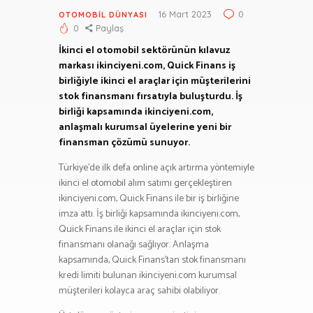
16 Mart 2023
0
OTOMOBIL DÜNYASI
0
Paylaş
İkinci el otomobil sektörünün kılavuz
markası ikinciyeni.com, Quick Finans iş
birliğiyle ikinci el araçlar için müşterilerini
stok finansmanı fırsatıyla buluşturdu. İş
birliği kapsamında ikinciyeni.com,
anlaşmalı kurumsal üyelerine yeni bir
finansman çözümü sunuyor.
Türkiye’de ilk defa online açık artırma yöntemiyle
ikinci el otomobil alım satımı gerçekleştiren
ikinciyeni.com, Quick Finans ile bir iş birliğine
imza attı. İş birliği kapsamında ikinciyeni.com,
Quick Finans ile ikinci el araçlar için stok
finansmanı olanağı sağlıyor. Anlaşma
kapsamında, Quick Finans’tan stok finansmanı
kredi limiti bulunan ikinciyeni.com kurumsal
müşterileri kolayca araç sahibi olabiliyor.