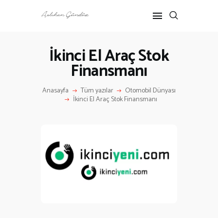
İkinci El Araç Stok
Finansmanı
ANASAYFA
RÖPORTAJ
Anasayfa
Tüm yazılar
Otomobil Dünyası
ANNE-ÇOCUK
İkinci El Araç Stok Finansmanı
KÜLTÜR SANAT
HAKKIMDA
İLETIŞIM