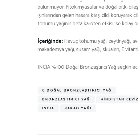
bulunmuyor. Fitokimyasallar ve doğal bitki bile
ışınlarından gelen hasara karşı cildi koruyarak 
tohumu yağının beta karoten etkisi ise kolay bro
İçeriğinde:
Havuç tohumu yağı, zeytinyağı, avok
makademya yağı, susam yağı, skualen, E vitamin
INCIA %100 Doğal Bronzlaştırıcı Yağ seçkin e
0 DOĞAL BRONZLAŞTIRICI YAĞ
BRONZLAŞTIRICI YAĞ
HINDISTAN CEVIZ
INCIA
KAKAO YAĞI