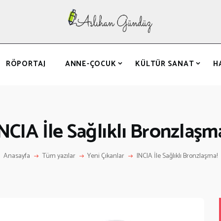
ANASAYFA
RÖPORTAJ
ANNE-ÇOCUK
RÖPORTAJ
ANNE-ÇOCUK
KÜLTÜR SANAT
H
KÜLTÜR SANAT
HAKKIMDA
LETIŞIM
NCIA İle Sağlıklı Bronzlaşm
Anasayfa
Tüm yazılar
Yeni Çıkanlar
INCIA İle Sağlıklı Bronzlaşma!