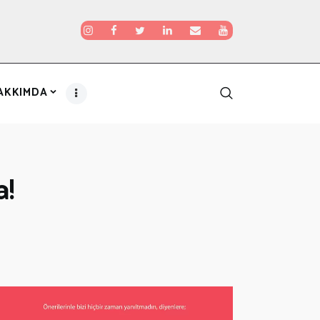
AKKIMDA
a!