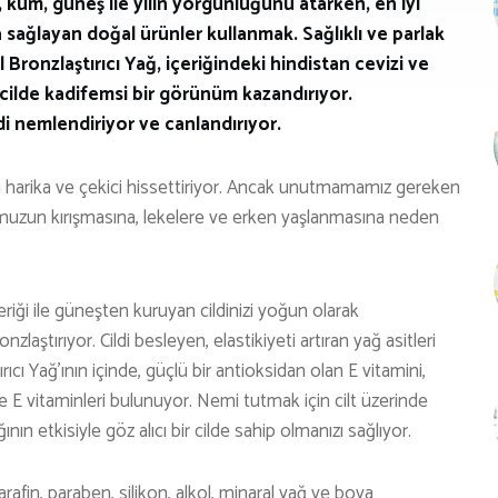
kum, güneş ile yılın yorgunluğunu atarken, en iyi
sağlayan doğal ürünler kullanmak. Sağlıklı ve parlak
ronzlaştırıcı Yağ, içeriğindeki hindistan cevizi ve
ilde kadifemsi bir görünüm kazandırıyor.
di nemlendiriyor ve canlandırıyor.
 harika ve çekici hissettiriyor. Ancak unutmamamız gereken
umuzun kırışmasına, lekelere ve erken yaşlanmasına neden
riği ile güneşten kuruyan cildinizi yoğun olarak
zlaştırıyor. Cildi besleyen, elastikiyeti artıran yağ asitleri
ı Yağ’ının içinde, güçlü bir antioksidan olan E vitamini,
E vitaminleri bulunuyor. Nemi tutmak için cilt üzerinde
ın etkisiyle göz alıcı bir cilde sahip olmanızı sağlıyor.
afin, paraben, silikon, alkol, minaral yağ ve boya