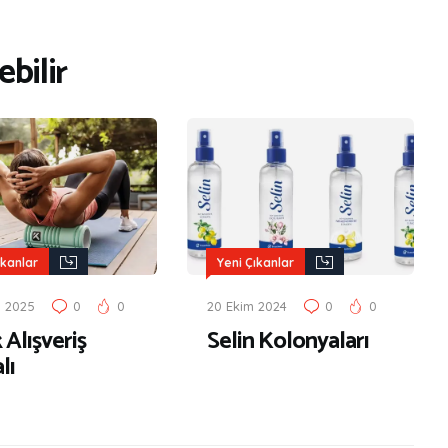
bilir
ıkanlar
Yeni Çıkanlar
n 2025
0
0
20 Ekim 2024
0
0
 Alışveriş
Selin Kolonyaları
lı