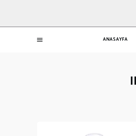
ANASAYFA
İ
I