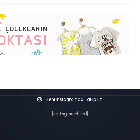
Beni Instagramda Takip Et!
[instagram-feed]
üm Hakları S