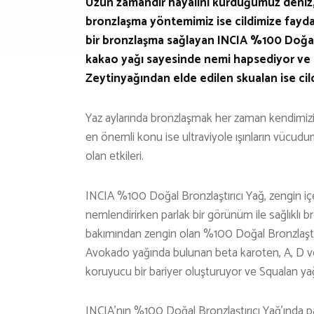
Uzun zamandır hayalini kurduğumuz deniz, 
bronzlaşma yöntemimiz ise cildimize fayda 
bir bronzlaşma sağlayan INCIA %100 Doğal B
kakao yağı sayesinde nemi hapsediyor ve c
Zeytinyağından elde edilen skualan ise cil
Yaz aylarında bronzlaşmak her zaman kendimizi
en önemli konu ise ultraviyole ışınların vücud
olan etkileri.
INCIA %100 Doğal Bronzlaştırıcı Yağ, zengin içe
nemlendirirken parlak bir görünüm ile sağlıklı bron
bakımından zengin olan %100 Doğal Bronzlaştırıc
Avokado yağında bulunan beta karoten, A, D ve 
koruyucu bir bariyer oluşturuyor ve Squalan yağın
INCIA’nın %100 Doğal Bronzlaştırıcı Yağ’ında par