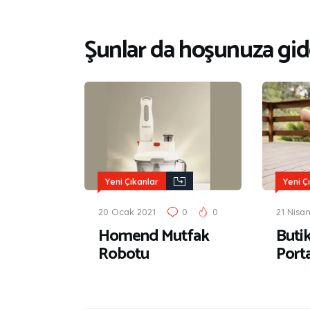
Şunlar da hoşunuza gide
Yeni Çıkanlar
Yeni Ç
20 Ocak 2021
0
0
21 Nisa
Homend Mutfak
Butik
Robotu
Porta