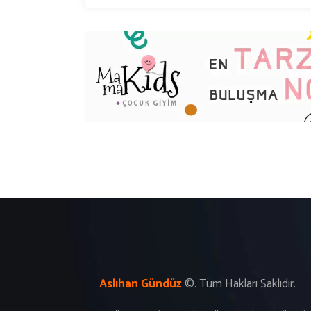
Aslıhan Gündüz
©. T