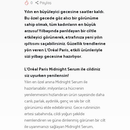
0
Paylaş
Yılın en büyüleyici gecesine saatler kaldı.
Bu özel gecede göz alıcı bir görünüme
sahip olmak, tüm kadınların en büyük
arzusu! Yılbaşında parıldayan bir ciltle
etkileyici görünerek, etrafınıza yeni yılın
ışıltısını saçabilirsiniz. Güzellik trendlerine
yön veren L’Oréal Paris, etkili ürünleriyle
sizi yılbaşı gecesine hazırlıyor.
L’Oréal Paris Midnight Serum ile cildiniz
siz uyurken yenilensin!
Yılın en özel anına Midnight Serum ile
hazırlanabilir; milyonlarca hücrenin
yenilenmesini hızlandıran ürün sayesinde daha
canlı, parlak, aydınlık, genç ve sıkı bir cilt
görünümü elde edebilirsiniz. Gece rutininizin
ertesi sabahında, cildi yoğun şekilde
nemlendiren ve güne dinlenmiş görünen bir cilt
ile uyanmanızı sağlayan Midnight Serum,