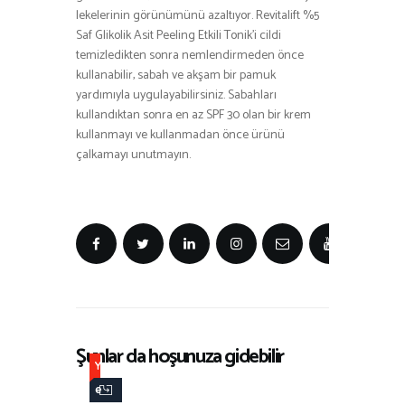
lekelerinin görünümünü azaltıyor. Revitalift %5
Saf Glikolik Asit Peeling Etkili Tonik’i cildi
temizledikten sonra nemlendirmeden önce
kullanabilir, sabah ve akşam bir pamuk
yardımıyla uygulayabilirsiniz. Sabahları
kullandıktan sonra en az SPF 30 olan bir krem
kullanmayı ve kullanmadan önce ürünü
çalkamayı unutmayın.
Şunlar da hoşunuza gidebilir
Y
e