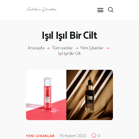
Işıl Işıl Bir Cilt
ANASAYFA
Anasayfa
Tüm yazılar
Yeni Çıkanlar
RÖPORTAJ
Işıl Işıl Bir Cilt
ANNE-ÇOCUK
KÜLTÜR SANAT
HAKKIMDA
İLETIŞIM
15 Kasım 2022
0
YENI ÇIKANLAR