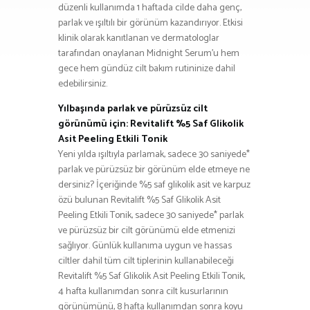
düzenli kullanımda 1 haftada cilde daha genç,
parlak ve ışıltılı bir görünüm kazandırıyor. Etkisi
klinik olarak kanıtlanan ve dermatologlar
tarafından onaylanan Midnight Serum’u hem
gece hem gündüz cilt bakım rutininize dahil
edebilirsiniz.
Yılbaşında parlak ve pürüzsüz cilt
görünümü için: Revitalift %5 Saf Glikolik
Asit Peeling Etkili Tonik
Yeni yılda ışıltıyla parlamak, sadece 30 saniyede*
parlak ve pürüzsüz bir görünüm elde etmeye ne
dersiniz? İçeriğinde %5 saf glikolik asit ve karpuz
özü bulunan Revitalift %5 Saf Glikolik Asit
Peeling Etkili Tonik, sadece 30 saniyede* parlak
ve pürüzsüz bir cilt görünümü elde etmenizi
sağlıyor. Günlük kullanıma uygun ve hassas
ciltler dahil tüm cilt tiplerinin kullanabileceği
Revitalift %5 Saf Glikolik Asit Peeling Etkili Tonik,
4 hafta kullanımdan sonra cilt kusurlarının
görünümünü, 8 hafta kullanımdan sonra koyu