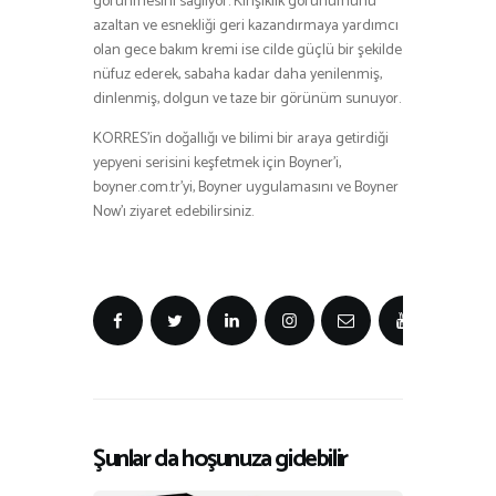
görünmesini sağlıyor. Kırışıklık görünümünü
azaltan ve esnekliği geri kazandırmaya yardımcı
olan gece bakım kremi ise cilde güçlü bir şekilde
nüfuz ederek, sabaha kadar daha yenilenmiş,
dinlenmiş, dolgun ve taze bir görünüm sunuyor.
KORRES’in doğallığı ve bilimi bir araya getirdiği
yepyeni serisini keşfetmek için Boyner’i,
boyner.com.tr’yi, Boyner uygulamasını ve Boyner
Now’ı ziyaret edebilirsiniz.
Şunlar da hoşunuza gidebilir