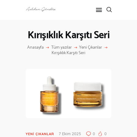
Kırışıklık Karşıtı Seri
ANASAYFA
Anasayfa
Tüm yazılar
Yeni Çıkanlar
RÖPORTAJ
Kırışıklık Karşıtı Seri
ANNE-ÇOCUK
KÜLTÜR SANAT
HAKKIMDA
İLETIŞIM
7 Ekim 2025
0
0
YENI ÇIKANLAR