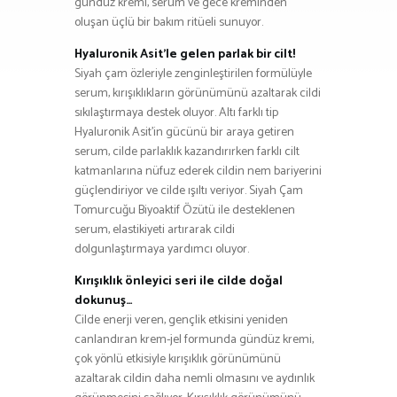
gündüz kremi, serum ve gece kreminden
oluşan üçlü bir bakım ritüeli sunuyor.
Hyaluronik Asit’le gelen parlak bir cilt!
Siyah çam özleriyle zenginleştirilen formülüyle
serum, kırışıklıkların görünümünü azaltarak cildi
sıkılaştırmaya destek oluyor. Altı farklı tip
Hyaluronik Asit’in gücünü bir araya getiren
serum, cilde parlaklık kazandırırken farklı cilt
katmanlarına nüfuz ederek cildin nem bariyerini
güçlendiriyor ve cilde ışıltı veriyor. Siyah Çam
Tomurcuğu Biyoaktif Özütü ile desteklenen
serum, elastikiyeti artırarak cildi
dolgunlaştırmaya yardımcı oluyor.
Kırışıklık önleyici seri ile cilde doğal
dokunuş…
Cilde enerji veren, gençlik etkisini yeniden
canlandıran krem-jel formunda gündüz kremi,
çok yönlü etkisiyle kırışıklık görünümünü
azaltarak cildin daha nemli olmasını ve aydınlık