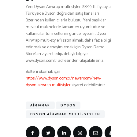
alın
Yeni Dyson Airwrap multi-styler, 8.999 TL fiyatıyla
Türkiye’de Dyson doğrudan satış kanalları
üzerinden kullanıcılarla buluştu. Yeni başlıklar
mevcut makinelerle tamamen uyumludur ve
kullanıcılar tüm setlerini güncelleyebilir. Dyson
Airwrap multi-styler’ı satın almak, daha fazla bilgi
edinmek ve deneyimlemek için Dyson Demo
Store’ları ziyaret edip, detaylı bilgiye
www.dyson.com.tr adresinden ulaşabilirsiniz.
Bülteni okumak için
https://www.dyson.com.tr/newsroom/new-
dyson-airwrap-multistyler
ziyaret edebilirsiniz.
AIRWRAP
DYSON
DYSON AIRWRAP MULTI-STYLER