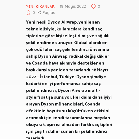
18 Mayıs 2022
0
YENI ÇIKANLAR
0
Paylaş
Yeni nesil Dyson Airwrap, yenilenen
teknolojisiyle, kullanıcılara kendi saç
tiplerine göre kişiselleştirilmiş ve sağlıklı
şekillendirme sunuyor. Global olarak en
çok ödül alan saç şekillendirici ünvanına
sahip Dyson Airwrap, radikal değişiklikler
ve Coanda hava akımıyla desteklenen
başlıklarıyla yeniden tasarlandı. 18 Mayıs
2022 – İstanbul, Türkiye: Dyson şimdiye
kadarki en iyi performansa sahip saç
şekillendiricisi, Dyson Airwrap multi-
styler’ı satışa sunuyor. Her daim daha iyiyi
arayan Dyson mühendisleri, Coanda
efektinin boyutunu küçültürken etkisini
artırmak için kendi tasarımlarına meydan
okuyarak, aşırı ısı olmadan farklı saç tipleri
için çeşitli stiller sunan bir şekillendirici
tasarladı.