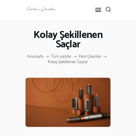
Kolay Şekillenen
Saçlar
ANASAYFA
RÖPORTAJ
Anasayfa
Tüm yazılar
Yeni Çıkanlar
ANNE-ÇOCUK
Kolay Şekillenen Saçlar
KÜLTÜR SANAT
HAKKIMDA
İLETIŞIM