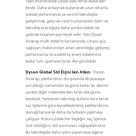
Yalın mühendislik Dyson’daki temel ilkelerden
biridir. Daha az kaynak kullanarak uzun ömürlü,
yüksek performanslı ve verimli teknolojiler
geliştirmek, gelecek nesil mühendisleri bilim ve
teknoloji aracılığıyla daha sürdürülebilir bir
gelecek tasarlamaya teşvik eder. Yeni Dyson
Airwrap multi-styler’ın tamamında, cihaza güç
sağlayan motorundan artan verimliliğe, gelişmiş
performansa ve azaltılmış enerji tüketimine
kadar tüm aşamalarda bu ilke görülebilir.
Dyson Global Stil Elçisi Jen Atkin:
“Dyson
Airwrap, şekillendirici dünyasında ilk piyasaya
sürüldüğü zamandan bugüne kadar bir devrim
yaratıp diğer makinelerden farklı olduğunu
kanıtladı. Yenilenen teknoloji, kullanıcılara kendi
saç tiplerine göre kişiselleştirilmiş şekillendirme
olanağı tanıyarak daha da fazlasını yapmaya
çalışıyor. Kutunuzdaki her başlığın, saç tipinize
özel istediğiniz stili sunmasını sağlayabilirsiniz.
Bu teknolojiyle daha iyisini yapamayacağınızı