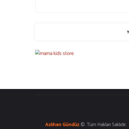
Aslıhan Gündüz
©. T