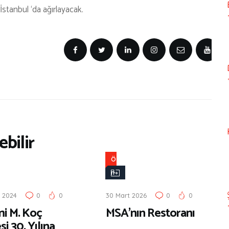
İstanbul ‘da ağırlayacak.
bilir
Ö
n
e
 2024
0
0
30 Mart 2026
0
0
r
i M. Koç
MSA’nın Restoranı
i
i 30. Yılına