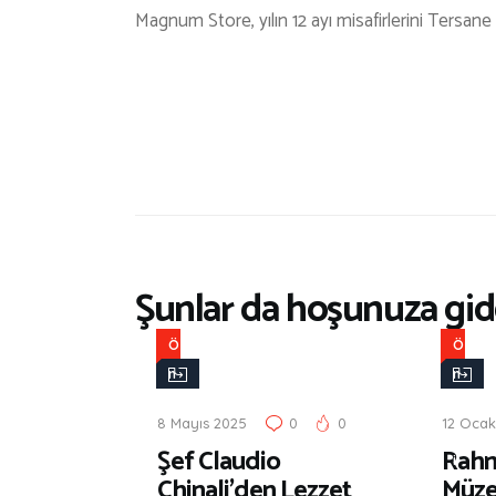
Magnum Store, yılın 12 ayı misafirlerini Tersane 
Şunlar da hoşunuza gide
Ö
Ö
n
n
e
e
8 Mayıs 2025
0
0
12 Ocak
r
r
Şef Claudio
Rahm
i
i
Chinali’den Lezzet
Müzes