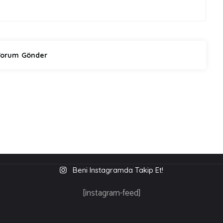
Beni Instagramda Takip Et!
[instagram-feed]
üm Hakları S