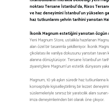
noktası Tersane İstanbul’da, Rixos Tersane 
ve haz deneyimini İstanbul’un yükselen g
haz tutkunlarını şehrin tarihini yansıtan Ha
İkonik Magnum estetiğini yansıtan özgün
Yeni Magnum Store, ustalıkla hazırlanan Mag
alan özel bir tasarımla şekilleniyor. İkonik Mag
çikolatası ile vanilya dokusunu yansıtan tavan
alanına dönüştürüyor. Tersane İstanbul’un tarih
ziyaretçilere Magnum’un estetik dünyasını yakın
Magnum, 10 yılı aşkın süredir haz tutkunlarına
konseptiyle kişiselleştirilmiş bir lezzet deney
süslemeleriyle sınırsız bir yaratıcılık alanı sun
imza deneyimlerinden biri olarak öne çıkıyor.