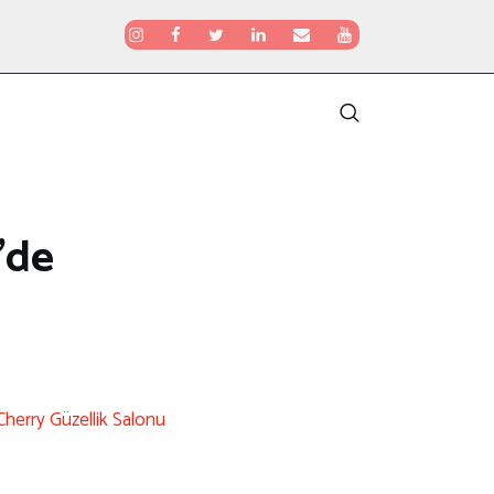
’de
Cherry Güzellik Salonu