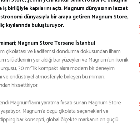
iş birliğiyle kapılarını açtı. Magnum dünyasının lezzet
astronomi dünyasıyla bir araya getiren Magnum Store,
liç kıyılarında buluşturuyor.
 mimari; Magnum Store Tersane İstanbul
num çikolatası ve kadifemsi dondurma dokusundan ilham
num silüetlerinin yer aldığı bar yüzeyleri ve Magnum’un ikonik
 kurgusu, 30 m²’lik kompakt alanı modern bir deneyim
i ve endüstriyel atmosferiyle birleşen bu mimari,
dan hissettiriyor.
 kendi Magnum’larını yaratma fırsatı sunan Magnum Store
imi yaşatıyor. Magnum’a özgü çikolata seçenekleri ve
an dipping bar konsepti, global ölçekte markanın en güçlü