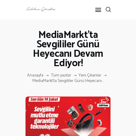
MediaMarkt’ta
Sevgililer Günü
ANASAYFA
Heyecanı Devam
RÖPORTAJ
ANNE-ÇOCUK
Ediyor!
KÜLTÜR SANAT
Anasayfa
Tüm yazılar
Yeni Çıkanlar
HAKKIMDA
MediaMarkt’ta Sevgililer Günü Heyecanı...
İLETIŞIM