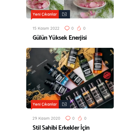
Yeni Çıkanlar
15 Kasım 2022
0
0
Gülün Yüksek Enerjisi
Yeni Çıkanlar
29 Kasım 2020
0
0
Stil Sahibi Erkekler İçin