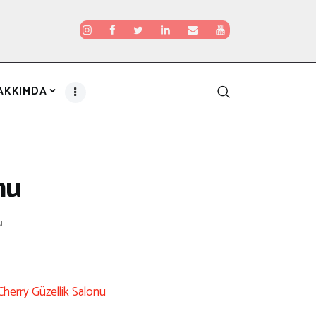
AKKIMDA
nu
u
Cherry Güzellik Salonu