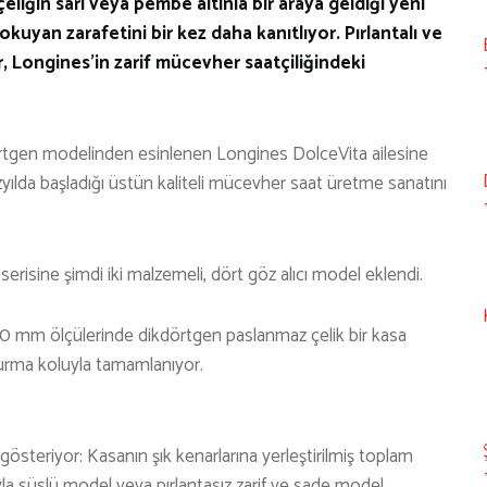
iğin sarı veya pembe altınla bir araya geldiği yeni
uyan zarafetini bir kez daha kanıtlıyor. Pırlantalı ve
r, Longines’in zarif mücevher saatçiliğindeki
dörtgen modelinden esinlenen Longines DolceVita ailesine
zyılda başladığı üstün kaliteli mücevher saat üretme sanatını
erisine şimdi iki malzemeli, dört göz alıcı model eklendi.
0 mm ölçülerinde dikdörtgen paslanmaz çelik bir kasa
kurma koluyla tamamlanıyor.
y gösteriyor: Kasanın şık kenarlarına yerleştirilmiş toplam
la süslü model veya pırlantasız zarif ve sade model.