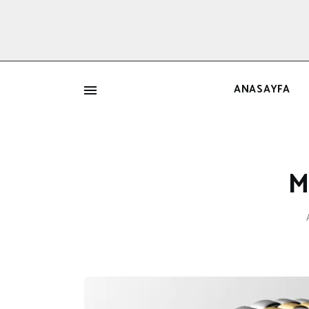
ANASAYFA
İ
M