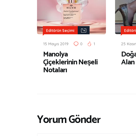
Editörün Seçimi
Editör
15 Mayıs 2019
0
1
25 Kası
Manolya
Doğa
Çiçeklerinin Neşeli
Alan
Notaları
Yorum Gönder