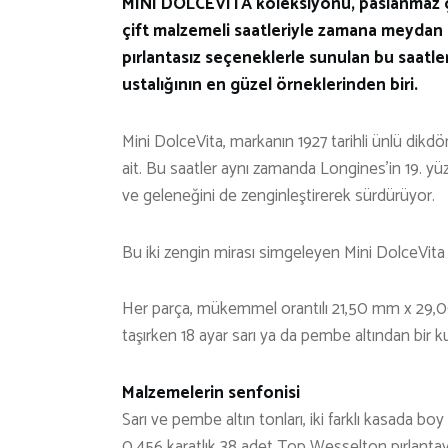
MINI DOLCEVITA koleksiyonu, paslanmaz çel
çift malzemeli saatleriyle zamana meydan ok
pırlantasız seçeneklerle sunulan bu saatle
ustalığının en güzel örneklerinden biri.
Mini DolceVita, markanın 1927 tarihli ünlü dik
ait. Bu saatler aynı zamanda Longines’in 19. yü
ve geleneğini de zenginleştirerek sürdürüyor.
Bu iki zengin mirası simgeleyen Mini DolceVita s
Her parça, mükemmel orantılı 21,50 mm x 29,0
taşırken 18 ayar sarı ya da pembe altından bir 
Malzemelerin senfonisi
Sarı ve pembe altın tonları, iki farklı kasada bo
0,456 karatlık 38 adet Top Wesselton pırlantay