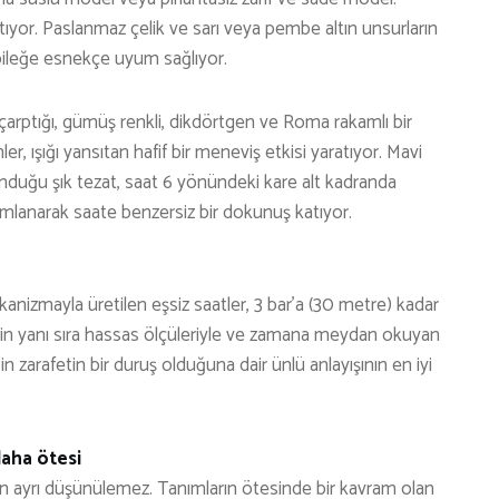
ıtıyor. Paslanmaz çelik ve sarı veya pembe altın unsurların
, bileğe esnekçe uyum sağlıyor.
çarptığı, gümüş renkli, dikdörtgen ve Roma rakamlı bir
 ışığı yansıtan hafif bir meneviş etkisi yaratıyor. Mavi
unduğu şık tezat, saat 6 yönündeki kare alt kadranda
anarak saate benzersiz bir dokunuş katıyor.
ekanizmayla üretilen eşsiz saatler, 3 bar’a (30 metre) kadar
nin yanı sıra hassas ölçüleriyle ve zamana meydan okuyan
n zarafetin bir duruş olduğuna dair ünlü anlayışının en iyi
daha ötesi
an ayrı düşünülemez. Tanımların ötesinde bir kavram olan