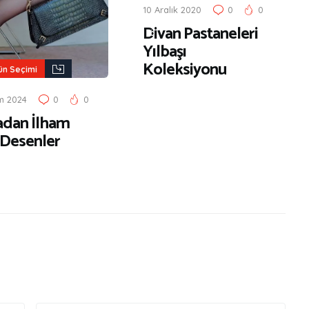
10 Aralık 2020
0
0
t
Divan Pastaneleri
ö
Yılbaşı
r
Koleksiyonu
ü
ün Seçimi
n
m 2024
0
0
S
dan İlham
e
 Desenler
ç
i
m
i