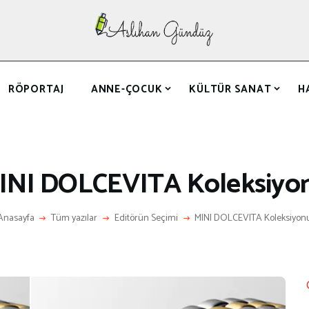
ANASAYFA
RÖPORTAJ
ANNE-ÇOCUK
RÖPORTAJ
ANNE-ÇOCUK
KÜLTÜR SANAT
H
KÜLTÜR SANAT
HAKKIMDA
LETIŞIM
INI DOLCEVITA Koleksiyo
Anasayfa
Tüm yazılar
Editörün Seçimi
MINI DOLCEVITA Koleksiyon