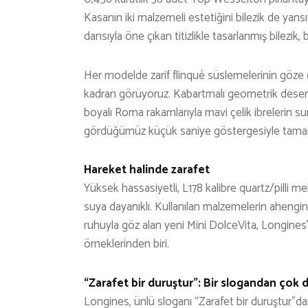
Kasanın iki malzemeli estetiğini bilezik de yans
dansıyla öne çıkan titizlikle tasarlanmış bilezik
Her modelde zarif flinqué süslemelerinin göze 
kadran görüyoruz. Kabartmalı geometrik desenler,
boyalı Roma rakamlarıyla mavi çelik ibrelerin s
gördüğümüz küçük saniye göstergesiyle tamaml
Hareket halinde zarafet
Yüksek hassasiyetli, L178 kalibre quartz/pilli m
suya dayanıklı. Kullanılan malzemelerin ahengi
ruhuyla göz alan yeni Mini DolceVita, Longines’i
örneklerinden biri.
“Zarafet bir duruştur”: Bir slogandan çok 
Longines, ünlü sloganı “Zarafet bir duruştur”d