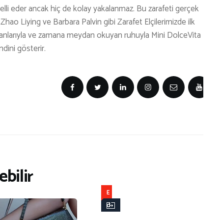
belli eder ancak hiç de kolay yakalanmaz. Bu zarafeti gerçek
hao Liying ve Barbara Palvin gibi Zarafet Elçilerimizde ilk
 oranlarıyla ve zamana meydan okuyan ruhuyla Mini DolceVita
dini gösterir.
bilir
E
d
i