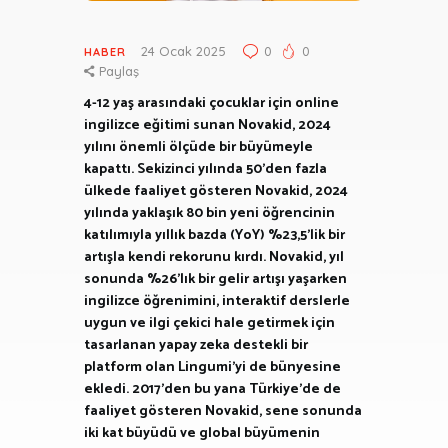
24 Ocak 2025
0
0
HABER
Paylaş
4-12 yaş arasındaki çocuklar için online
ingilizce eğitimi sunan Novakid, 2024
yılını önemli ölçüde bir büyümeyle
kapattı. Sekizinci yılında 50’den fazla
ülkede faaliyet gösteren Novakid, 2024
yılında yaklaşık 80 bin yeni öğrencinin
katılımıyla yıllık bazda (YoY) %23,5’lik bir
artışla kendi rekorunu kırdı. Novakid, yıl
sonunda %26’lık bir gelir artışı yaşarken
ingilizce öğrenimini, interaktif derslerle
uygun ve ilgi çekici hale getirmek için
tasarlanan yapay zeka destekli bir
platform olan Lingumi’yi de bünyesine
ekledi. 2017’den bu yana Türkiye’de de
faaliyet gösteren Novakid, sene sonunda
iki kat büyüdü ve global büyümenin