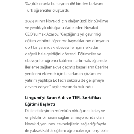
%23’lük oranla bu sayının 186 binden fazlasını
Türk öğrenciler oluşturdu.
2024 yılının Novakid için olağanüstü bir büyüme
ve yenilik yılı olduğunu ifade eden Novakid
CEO’su Max Azarov, ‘’Geçtiğimiz yıl, çevrimiçi
eğitim ve hibrit öğrenme kaynaklarının dünyanın
dört bir yanındaki ebeveynler için ne kadar
değerli hale geldiğini gösterdi. Eğitimciler ve
ebeveynler öğrenci katılımını artırmak, eğitimde
ilerleme sağlamak ve geçmiş başarıların üzerine
yenilerini eklemek için tasarlanan çözümlere
yatırım yaptıkça EdTech sektörü de gelişmeye
devam ediyor.” açıklamasında bulundu.
Lingumi’yi Satın Aldı ve TEFL Sertifikası
Eğitimi Başlattı
Dil ile etkileşimin mümkün olduğunca kolay ve
erişilebilir olmasını sağlama misyonunda olan
Novakid, yeni nesil teknolojilerin sağladığı fayda
ile yüksek kaliteli eğitimi öğrenciler için erişilebilir