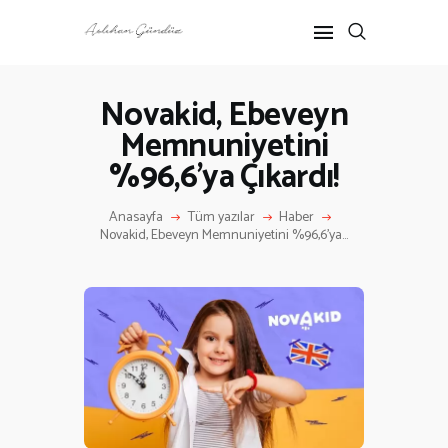
Novakid, Ebeveyn
Memnuniyetini
ANASAYFA
%96,6’ya Çıkardı!
RÖPORTAJ
ANNE-ÇOCUK
Anasayfa
Tüm yazılar
Haber
KÜLTÜR SANAT
Novakid, Ebeveyn Memnuniyetini %96,6’ya...
HAKKIMDA
İLETIŞIM