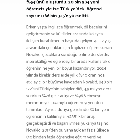
%54’ünü oluşturdu. 20 bin 984 yeni
öğrencisiyle ise Türkiye’deki öğrenci
sayısını 186 bin 325’e yükseltti.
Erken yaşta ingilizce öğrenmek, dil becelerini
geliştirmenin ve kültürler arasında kolayca
iletişim kurabilmenin başında geliyor. 4 – 12 yaş
arasındaki çocukları için İngilizce eğitimi sunan
Novakid, çocuklara sunduğu online derslerde,
interaktifliği ve eğlenceyi bir arada kullanarak dil
öğrenimine yeni bir boyut kazandırıyor. 2024
yılında birebir derslerde yıllık %40 oranında
etkileyici bir büyüme kaydeden Novakid, 848 bin
122’sini Türkiye’nin sahiplendiği, 4,9 milyon ders
verirken %26 gelir artışı ve %96,6 ebeveyn
memnuniyeti puanıyla öğrenmeyi yeniden
tanımladı. Ayrıca dünya genelinde 80 bin yeni
öğrencinin katılımıyla %23,5’lik bir artış
gerçekleştirdi ve başarı ivmesi yukarıya taşındı.
Novakid, 2017’den bu yana 50’den fazla ülkede
810 binden fazla öğrenciye eğitim verdi ve