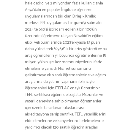
hale getirdi ve 2 milyondan fazla kullanıcısıyla
Asya’daki en popüler İngilizce öğrenme
uygulamalarından biri olan Birleşik Krallık
merkezli EFL uygulaması Lingumi’yi satın aldı.
2024’te 650’si istihdam edilen 3 bin 100’ün
üzerinde öğretmene ulaşan Novakid’in eğitim
ekibi, veli puanlarında 2023’e kıyasla 1,5 puan
daha yükselerek %96,6’lık bir artış gösterdi ve bu
artış öğrencilerin yıl boyunca öğretmenlerine 15
milyon 98 bin 421 kez memnuniyetlerini ifade
etmelerine yansıdı. Hizmet sunumunu
geliştirmeye ek olarak öğretmenlerine ve eğitim
araçlarına da yatırım yapmanın bilinciyle
öğretmenleri için ITEFLAC onaylı ücretsiz bir
TEFL sertifikası eğitimi de başlattı. Mezunlar ve
yeterli deneyime sahip olmayan öğretmenler
için özenle tasarlanan uluslararası
akreditasyona sahip sertifika, TEFL yeterliliklerini
elde etmelerine ve kariyerlerini ilerletmelerine
yardımcı olacak 120 saatlik öğretim araçları