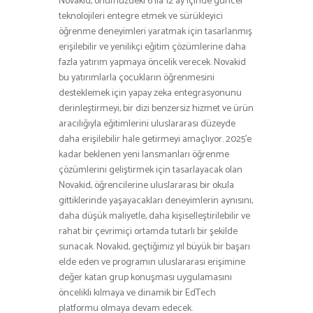
Novakid, önümüzdeki 6 ila 12 ay içinde güncel
teknolojileri entegre etmek ve sürükleyici
öğrenme deneyimleri yaratmak için tasarlanmış
erişilebilir ve yenilikçi eğitim çözümlerine daha
fazla yatırım yapmaya öncelik verecek. Novakid
bu yatırımlarla çocukların öğrenmesini
desteklemek için yapay zeka entegrasyonunu
derinleştirmeyi, bir dizi benzersiz hizmet ve ürün
aracılığıyla eğitimlerini uluslararası düzeyde
daha erişilebilir hale getirmeyi amaçlıyor. 2025’e
kadar beklenen yeni lansmanları öğrenme
çözümlerini geliştirmek için tasarlayacak olan
Novakid, öğrencilerine uluslararası bir okula
gittiklerinde yaşayacakları deneyimlerin aynısını,
daha düşük maliyetle, daha kişiselleştirilebilir ve
rahat bir çevrimiçi ortamda tutarlı bir şekilde
sunacak. Novakid, geçtiğimiz yıl büyük bir başarı
elde eden ve programın uluslararası erişimine
değer katan grup konuşması uygulamasını
öncelikli kılmaya ve dinamik bir EdTech
platformu olmaya devam edecek.