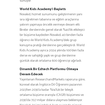
sunuyor.
World Kids Academy’i Başlattı
Novakid, hizmet sunumunu geliştirmenin yanı
sıra öğretmen tabanına ve eğitim araçlarına
yatırım yapmaya öncelik vermeye devam etti.
Birebir derslerinde genel olarak %40’lık etkileyici
bir büyüme kaydeden Novakid, 40 binden fazla
öğrenci ile World Kids Academy’deki grup
konuşma pratiği derslerine gerçekleştirdi. World
Kids Academy ayrıca 2024 yılında 100’den fazla
derse ev sahipliği yaptı ve grup derslerine
günlük olarak ortalama 600 öğrenciyi ağırladı.
Dinamik Bir Edtech Platformu Olmaya
Devam Edecek
Yayınlanan ResearchandMarkets raporuna göre,
küresel olarak İngilizce Dil Öğrenimi pazarının
2023’ten 2030’a kadar %14’lük bir bileşik
ortalama büyüme oranıyla (CAGR) büyümesi ve
2030’da 70,7 milyar dolara ulaşması bekleniyor.