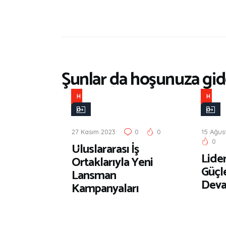
Şunlar da hoşunuza gide
H
H
a
a
b
b
27 Kasım 2023
0
0
15 Ağus
e
e
0
Uluslararası İş
r
r
Lider
Ortaklarıyla Yeni
Güçl
Lansman
Deva
Kampanyaları