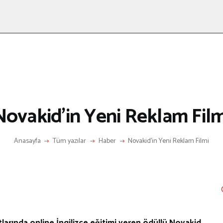
ANASAYFA
RÖPORTAJ
ANNE-ÇOCUK
KÜLTÜR SANAT
HAKKIMDA
LETIŞIM
Novakid’in Yeni Reklam Film
Anasayfa
Tüm yazılar
Haber
Novakid’in Yeni Reklam Filmi
tlarında online İngilizce eğitimi veren ödüllü Novakid,