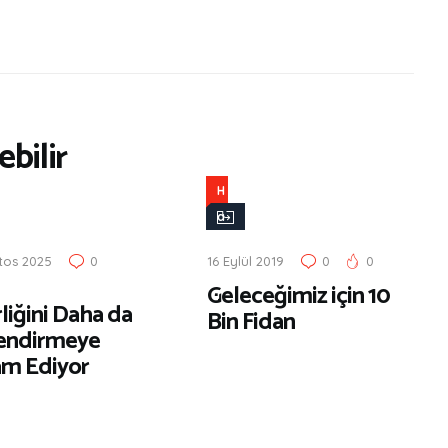
bilir
H
a
b
tos 2025
0
16 Eylül 2019
0
0
e
Geleceğimiz için 10
r
liğini Daha da
Bin Fidan
endirmeye
m Ediyor