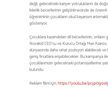
değil, gelecekteki kariyer yolculuklarını da doğrud
liderlik becerilerinin geliştirilmesinde de önemli
öğreniminin çocukların okul başarısını artırmak
gösteriyor.
Çocuklara kazandırılan dil becerilerinin, onların 
Novakid CEO’su ve Kurucu Ortağı Max Azarov, “E
dünyasında daha rahat pozisyon alabilecek ve lid
geniş fırsatlara erişebilecekler. Bu kampanya 
çocuklarımızın gelecekteki potansiyellerine ya
bulundu.
Reklam filmi için:
https://youtu.be/pcyp0jyosl