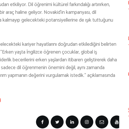
an etkiliyor. Dil öğrenimi kültürel farkındalığı artırırken,
 bir araç haline geliyor. Novakid’in kampanyası, dil
la kalmayıp gelecekteki potansiyellerine de ışık tuttuğunu
gelecekteki kariyer hayatlarını doğrudan etkilediğini belirten
rken yaşta İngilizce öğrenen çocuklar, global iş
erlik becerilerini erken yaşlardan itibaren geliştirerek daha
ile sadece dil öğrenmenin önemini değil, aynı zamanda
tırım yapmanın değerini vurgulamak istedik.” açıklamasında
g