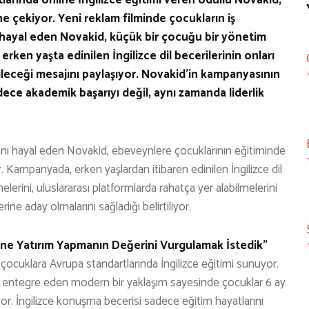
e çekiyor. Yeni reklam filminde çocukların iş
 hayal eden Novakid, küçük bir çocuğu bir yönetim
ken yaşta edinilen İngilizce dil becerilerinin onları
bileceği mesajını paylaşıyor. Novakid’in kampanyasının
dece akademik başarıyı değil, aynı zamanda liderlik
ını hayal eden Novakid, ebeveynlere çocuklarının eğitiminde
r. Kampanyada, erken yaşlardan itibaren edinilen İngilizce dil
elerini, uluslararası platformlarda rahatça yer alabilmelerini
rine aday olmalarını sağladığı belirtiliyor.
ine Yatırım Yapmanın Değerini Vurgulamak İstedik”
çocuklara Avrupa standartlarında İngilizce eğitimi sunuyor.
ne entegre eden modern bir yaklaşım sayesinde çocuklar 6 ay
tiriyor. İngilizce konuşma becerisi sadece eğitim hayatlarını