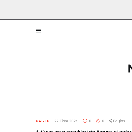
İ
22 Ekim 2024
0
0
Paylaş
HABER
4-12 yaş arası çocuklar için Avrupa standar