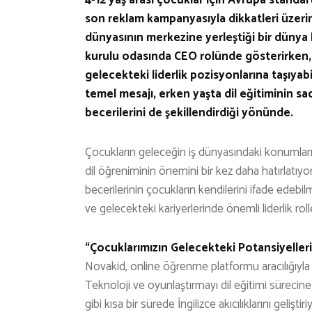
son reklam kampanyasıyla dikkatleri üzerin
dünyasının merkezine yerleştiği bir dünya
kurulu odasında CEO rolünde gösterirken, er
gelecekteki liderlik pozisyonlarına taşıya
temel mesajı, erken yaşta dil eğitiminin sa
becerilerini de şekillendirdiği yönünde.
Çocukların geleceğin iş dünyasındaki konumlar
dil öğreniminin önemini bir kez daha hatırlatıyo
becerilerinin çocukların kendilerini ifade edebilm
ve gelecekteki kariyerlerinde önemli liderlik rolle
“Çocuklarımızın Gelecekteki Potansiyeller
Novakid, online öğrenme platformu aracılığıyla 
Teknoloji ve oyunlaştırmayı dil eğitimi süreci
gibi kısa bir sürede İngilizce akıcılıklarını geliş