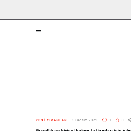
İ
10 Kasım 2025
0
0
YENI ÇIKANLAR
Güzellik ve kişisel bakım tutkunları için yı