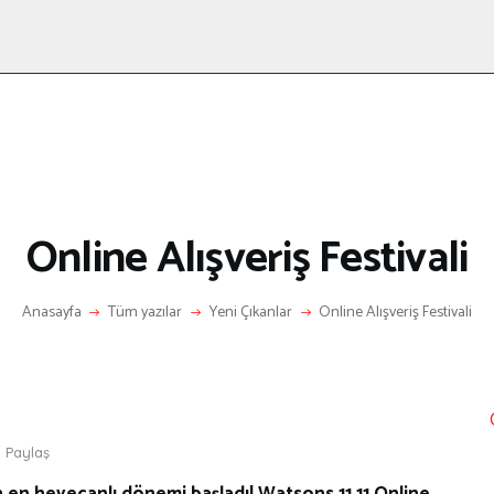
ANASAYFA
RÖPORTAJ
ANNE-ÇOCUK
KÜLTÜR SANAT
HAKKIMDA
LETIŞIM
Online Alışveriş Festivali
Anasayfa
Tüm yazılar
Yeni Çıkanlar
Online Alışveriş Festivali
Paylaş
lın en heyecanlı dönemi başladı! Watsons 11.11 Online