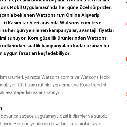
sons Mobil Uygulaması’nda her güne özel sürprizler,
yecanla beklenen Watsons 11.11 Online Alışveriş
 – 11 Kasım tarihleri arasında Watsons.com.tr ve
na her gün yenilenen kampanyalar, avantajlı fiyatlar
neyimi sunuyor. Kore güzellik ürünlerinden Watsons
 kodlarından saatlik kampanyalara kadar uzanan bu
 uygun fırsatları keşfedebiliyor.
kım ürünleri, yalnızca Watsons.com.tr ve Watsons Mobil
unuluyor. Cilt bakım rutinini yenilemek ve Kore trendini
 avantajlardan yararlanabiliyor.
ı
al boyunca sadece uygulamaya özel indirimler ve sürpriz
iriyor. Her gün yenilenen fırsatlarla kullanıcılar, favori