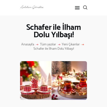
Schafer ile İlham
Dolu Yılbaşı!
ANASAYFA
RÖPORTAJ
Anasayfa
Tüm yazılar
Yeni Çıkanlar
ANNE-ÇOCUK
Schafer ile İlham Dolu Yılbaşı!
KÜLTÜR SANAT
HAKKIMDA
İLETIŞIM