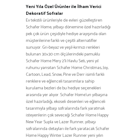
Yeni Yıla Özel Ürünler ile İlham Verici
Dekoratif Sofralar
Ev tekstili ürünleriyle de evleri güzelleştiren
Schafer Home, yılbaşı dönemine özel hazırladığı
pek çok ürün çeşidiyle hediye arayışında olan
müşterilerine farklı ve çeşitli alternatifler
sunuyor. Gri-beyaz ve yeşil-kırmızı renkleri
bulunan 30×30 cm ölçülerindeki pamuklu
Schafer Home Mery 2’li Havlu Seti, yeni yıl
ruhunu yansıtan Schafer Home Christmas, Joy,
Cartoon, Lead, Snow, Pine ve Derr isimli farklı
renklere ve eğlenceli tasarımlara sahip
kurulama bezleri de bu hediye seçenekleri
arasında yer alıyor. Schafer Home’un yılbaşına
özel hazırladığı, ekoseli desenleri ve eğlenceli
tasarımıyla yılbaşı sofralarında fark yaratmak
isteyenlerin çok seveceği Schafer Home Happy
New Year Supla ve Lazer Runner, yılbaşı
sofralarında detayları ile fark yaratacak Schafer
Home Happy Winter Lazer Runner yeni yılın