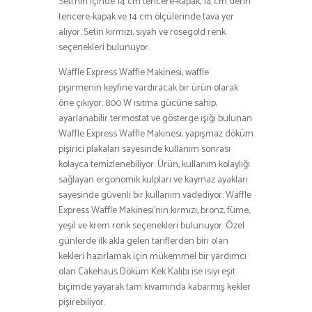
Seti’nin içinde 14 cm tencere-kapak, 14 cm derin
tencere-kapak ve 14 cm ölçülerinde tava yer
alıyor. Setin kırmızı, siyah ve rosegold renk
seçenekleri bulunuyor.
Waffle Express Waffle Makinesi, waffle
pişirmenin keyfine vardıracak bir ürün olarak
öne çıkıyor. 800 W ısıtma gücüne sahip,
ayarlanabilir termostat ve gösterge ışığı bulunan
Waffle Express Waffle Makinesi, yapışmaz döküm
pişirici plakaları sayesinde kullanım sonrası
kolayca temizlenebiliyor. Ürün, kullanım kolaylığı
sağlayan ergonomik kulpları ve kaymaz ayakları
sayesinde güvenli bir kullanım vadediyor. Waffle
Express Waffle Makinesi’nin kırmızı, bronz, füme,
yeşil ve krem renk seçenekleri bulunuyor. Özel
günlerde ilk akla gelen tariflerden biri olan
kekleri hazırlamak için mükemmel bir yardımcı
olan Cakehaus Döküm Kek Kalıbı ise ısıyı eşit
biçimde yayarak tam kıvamında kabarmış kekler
pişirebiliyor.