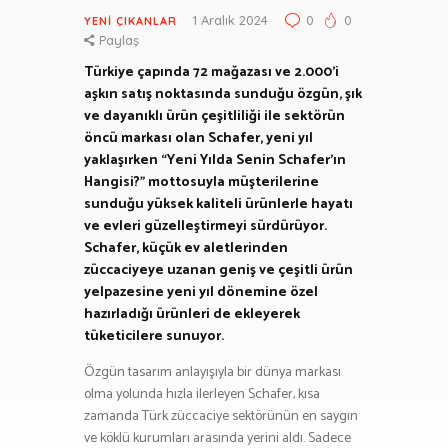
1 Aralık 2024
0
0
YENI ÇIKANLAR
Paylaş
Türkiye çapında 72 mağazası ve 2.000’i
aşkın satış noktasında sunduğu özgün, şık
ve dayanıklı ürün çeşitliliği ile sektörün
öncü markası olan Schafer, yeni yıl
yaklaşırken “Yeni Yılda Senin Schafer’ın
Hangisi?” mottosuyla müşterilerine
sunduğu yüksek kaliteli ürünlerle hayatı
ve evleri güzelleştirmeyi sürdürüyor.
Schafer, küçük ev aletlerinden
züccaciyeye uzanan geniş ve çeşitli ürün
yelpazesine yeni yıl dönemine özel
hazırladığı ürünleri de ekleyerek
tüketicilere sunuyor.
Özgün tasarım anlayışıyla bir dünya markası
olma yolunda hızla ilerleyen Schafer, kısa
zamanda Türk züccaciye sektörünün en saygın
ve köklü kurumları arasında yerini aldı. Sadece