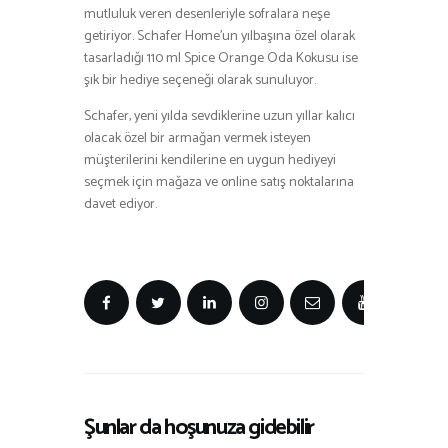
mutluluk veren desenleriyle sofralara neşe
getiriyor. Schafer Home’un yılbaşına özel olarak
tasarladığı 110 ml Spice Orange Oda Kokusu ise
şık bir hediye seçeneği olarak sunuluyor.
Schafer, yeni yılda sevdiklerine uzun yıllar kalıcı
olacak özel bir armağan vermek isteyen
müşterilerini kendilerine en uygun hediyeyi
seçmek için mağaza ve online satış noktalarına
davet ediyor.
Şunlar da hoşunuza gidebilir