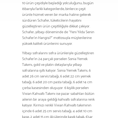
10 ürün çeşidiyle başladığı yolculuğunu, bugün
itibarıyla farklı kategorilerde, binlerce çeşit
ürünle hizmet veren bir marka haline gelerek
sürdüren Schafer, tüketicilerin hayatını
güzelleştiren ürün çeşitliliğiyle dikkat çekiyor.
Schafer, yılbaşı döneminde de “Yeni Yılda Senin
Schafer’ın Hangisi?” mottosuyla müşterilerine
yüksek kaliteli ürünlerini sunuyor.
Yılbaşı sofralarını sofra ürünleriyle güzelleştiren
Schafer’ın 24 parçalı porselen Sonia Yemek
Takımı, gold ve platin detaylarıyla yılbaşı
sofralarına ışıltı katıyor. Sonia Yemek Takımı, 6
adet 26 cm servis tabağı, 6 adet 22 cm yemek
tabağı, 6 adet 20 cm pasta tabağı, 6 adet 14 cm
çorba kasesinden oluşuyor. 6 kişilik porselen
Vivian Kahvaltı Takımı ise pazar sabahları bütün
ailenin bir araya geldiği kahvaltı sofralarına renk
katıyor. Kırmızı renkli Vivian Kahvaltı takımının
içinde 6 adet 25 cm servis tabağı, 4 adet 10 cm
kase, 2 adet 15 cm ölçülerinde kayık tabak, 6’şar