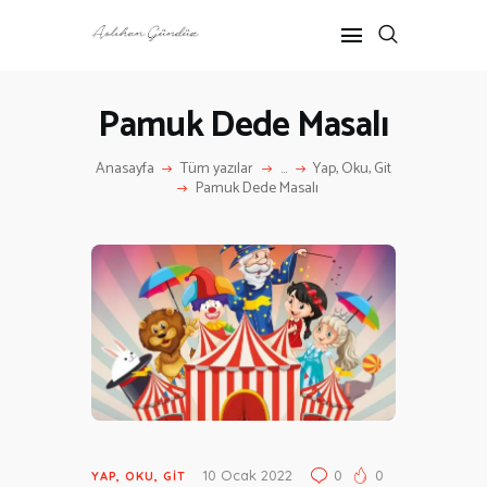
Pamuk Dede Masalı
ANASAYFA
Anasayfa
Tüm yazılar
...
Yap, Oku, Git
RÖPORTAJ
Pamuk Dede Masalı
ANNE-ÇOCUK
KÜLTÜR SANAT
HAKKIMDA
İLETIŞIM
10 Ocak 2022
0
0
YAP, OKU, GIT