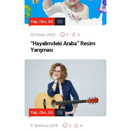
Yap, Oku, Git
22 Nisan 2022
0
0
“Hayalimdeki Araba” Resim
Yarışması
Yap, Oku, Git
9 Temmuz 2019
0
0