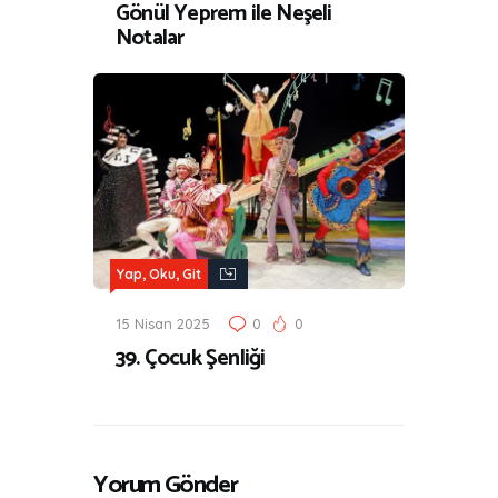
Gönül Yeprem ile Neşeli
Notalar
Yap, Oku, Git
15 Nisan 2025
0
0
39. Çocuk Şenliği
Yorum Gönder