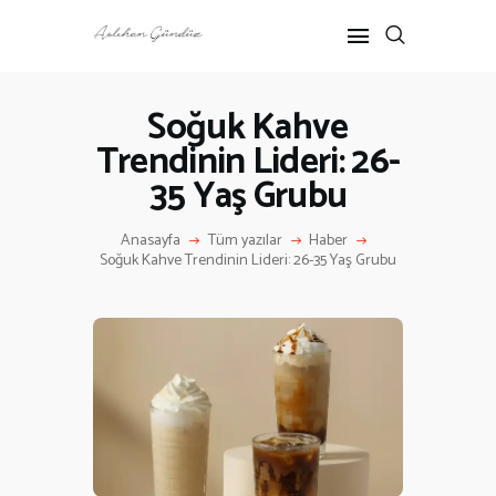
Soğuk Kahve
Trendinin Lideri: 26-
ANASAYFA
35 Yaş Grubu
RÖPORTAJ
ANNE-ÇOCUK
Anasayfa
Tüm yazılar
Haber
KÜLTÜR SANAT
Soğuk Kahve Trendinin Lideri: 26-35 Yaş Grubu
HAKKIMDA
İLETIŞIM