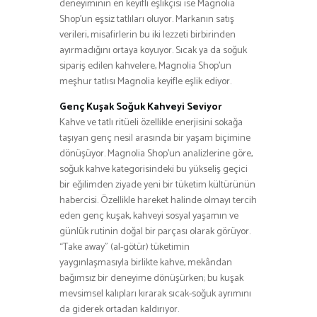
deneyiminin en keyifli eşlikçisi ise Magnolia
Shop’un eşsiz tatlıları oluyor. Markanın satış
verileri, misafirlerin bu iki lezzeti birbirinden
ayırmadığını ortaya koyuyor. Sıcak ya da soğuk
sipariş edilen kahvelere, Magnolia Shop’un
meşhur tatlısı Magnolia keyifle eşlik ediyor.
Genç Kuşak Soğuk Kahveyi Seviyor
Kahve ve tatlı ritüeli özellikle enerjisini sokağa
taşıyan genç nesil arasında bir yaşam biçimine
dönüşüyor. Magnolia Shop’un analizlerine göre,
soğuk kahve kategorisindeki bu yükseliş geçici
bir eğilimden ziyade yeni bir tüketim kültürünün
habercisi. Özellikle hareket halinde olmayı tercih
eden genç kuşak, kahveyi sosyal yaşamın ve
günlük rutinin doğal bir parçası olarak görüyor.
“Take away” (al-götür) tüketimin
yaygınlaşmasıyla birlikte kahve, mekândan
bağımsız bir deneyime dönüşürken; bu kuşak
mevsimsel kalıpları kırarak sıcak-soğuk ayrımını
da giderek ortadan kaldırıyor.