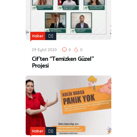
Haber
29 Eylül 2020
0
0
Cif’ten “Temizken Güzel”
Projesi
Haber