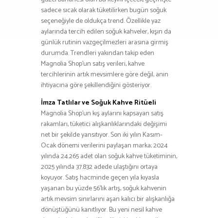
sadece sıcak olarak tüketilirken bugün soğuk
seçeneğiyle de oldukça trend. Özellikle yaz
aylarında tercih edilen soğuk kahveler, kışın da
günlük rutinin vazgeçilmezleri arasına girmiş
durumda. Trendleri yakından takip eden
Magnolia Shop’un satış verileri, kahve
tercihlerinin artık mevsimlere göre değil, anın
ihtiyacına göre şekillendiğini gösteriyor.
İmza Tatlılar ve Soğuk Kahve Ritüeli
Magnolia Shop’un kış aylarını kapsayan satış
rakamları, tüketici alışkanlıklarındaki değişimi
net bir şekilde yansıtıyor. Son iki yılın Kasım-
Ocak dönemi verilerini paylaşan marka; 2024
yılında 24.265 adet olan soğuk kahve tüketiminin,
2025 yılında 37.832 adede ulaştığını ortaya
koyuyor. Satış hacminde geçen yıla kıyasla
yaşanan bu yüzde 56’lık artış, soğuk kahvenin
artık mevsim sınırlarını aşan kalıcı bir alışkanlığa
dönüştüğünü kanıtlıyor. Bu yeni nesil kahve