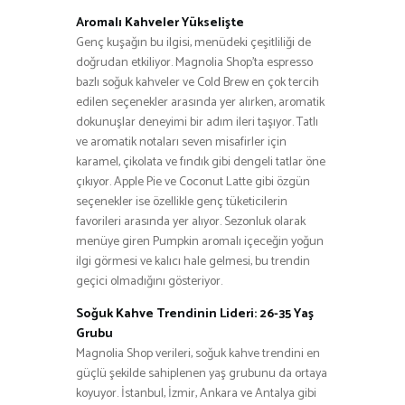
Aromalı Kahveler Yükselişte
Genç kuşağın bu ilgisi, menüdeki çeşitliliği de
doğrudan etkiliyor. Magnolia Shop’ta espresso
bazlı soğuk kahveler ve Cold Brew en çok tercih
edilen seçenekler arasında yer alırken, aromatik
dokunuşlar deneyimi bir adım ileri taşıyor. Tatlı
ve aromatik notaları seven misafirler için
karamel, çikolata ve fındık gibi dengeli tatlar öne
çıkıyor. Apple Pie ve Coconut Latte gibi özgün
seçenekler ise özellikle genç tüketicilerin
favorileri arasında yer alıyor. Sezonluk olarak
menüye giren Pumpkin aromalı içeceğin yoğun
ilgi görmesi ve kalıcı hale gelmesi, bu trendin
geçici olmadığını gösteriyor.
Soğuk Kahve Trendinin Lideri: 26-35 Yaş
Grubu
Magnolia Shop verileri, soğuk kahve trendini en
güçlü şekilde sahiplenen yaş grubunu da ortaya
koyuyor. İstanbul, İzmir, Ankara ve Antalya gibi