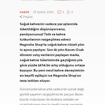
23 Şubat 2026
0
0
HABER
Paylaş
Soğuk kahvenin sadece yaz aylarında
tüketildiğini düşünüyorsanız,
yanılıyorsunuz! Tatlı ve kahve
tutkunlarının vazgeçilmez adresi
Magnolia Shop’ta soğuk kahve ritüeli yılın
12 ayına yayılıyor. Son iki yılın Kasım–Ocak
dönemi satış verilerini paylaşan marka,
soğuk kahve tüketiminde geçtiğimiz yıla
göre yüzde 56’lık bir artış olduğunu ortaya
koyuyor. Bu yeni nesil kahve deneyiminin
en keyifli eşlikçisi ise Magnolia Shop’un
imza tatlıları oluyor.
Günümüzde kahve artık sadece bir içecek değil,
günlük yaşamın vazgeçilmez bir parçası. Bazen
kısa bir mola bazen de dostlarla sohbetin en
güzel bahanesi olan bu keyifli içecek, geçmişte