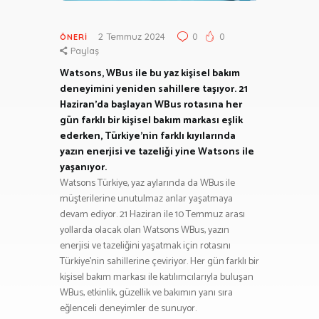
2 Temmuz 2024
0
0
ÖNERI
Paylaş
Watsons, WBus ile bu yaz kişisel bakım
deneyimini yeniden sahillere taşıyor. 21
Haziran’da başlayan WBus rotasına her
gün farklı bir kişisel bakım markası eşlik
ederken, Türkiye’nin farklı kıyılarında
yazın enerjisi ve tazeliği yine Watsons ile
yaşanıyor.
Watsons Türkiye, yaz aylarında da WBus ile
müşterilerine unutulmaz anlar yaşatmaya
devam ediyor. 21 Haziran ile 10 Temmuz arası
yollarda olacak olan Watsons WBus, yazın
enerjisi ve tazeliğini yaşatmak için rotasını
Türkiye’nin sahillerine çeviriyor. Her gün farklı bir
kişisel bakım markası ile katılımcılarıyla buluşan
WBus, etkinlik, güzellik ve bakımın yanı sıra
eğlenceli deneyimler de sunuyor.