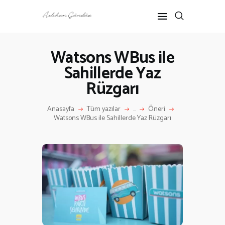
Watsons WBus ile
Sahillerde Yaz
ANASAYFA
Rüzgarı
RÖPORTAJ
ANNE-ÇOCUK
Anasayfa
Tüm yazılar
...
Öneri
KÜLTÜR SANAT
Watsons WBus ile Sahillerde Yaz Rüzgarı
HAKKIMDA
İLETIŞIM