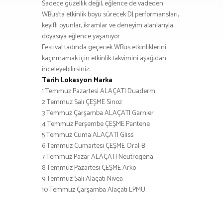
Sadece güzellik değil, eğlence de vadeden
WBus’ta etkinlik boyu sürecek DJ performansları,
keyifli oyunlar, ikramlar ve deneyim alanlarıyla
doyasıya eğlence yaşanıyor.
Festival tadında geçecek WBus etkinliklerini
kaçırmamak için etkinlik takvimini aşağıdan
inceleyebilirsiniz:
Tarih Lokasyon Marka
1 Temmuz Pazartesi ALAÇATI Duaderm
2 Temmuz Salı ÇEŞME Sinoz
3 Temmuz Çarşamba ALAÇATI Garnier
4 Temmuz Perşembe ÇEŞME Pantene
5 Temmuz Cuma ALAÇATI Gliss
6 Temmuz Cumartesi ÇEŞME Oral-B
7 Temmuz Pazar ALAÇATI Neutrogena
8 Temmuz Pazartesi ÇEŞME Arko
9 Temmuz Salı Alaçatı Nivea
10 Temmuz Çarşamba Alaçatı LPMU