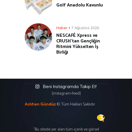
Golf Anadolu Kavunlu
Haber
7 Ağustos 2026
NESCAFÉ Xpress ve
CRUSH’tan Gençliğin
Ritmini Yükselten İş
Birliği
Beni Instagramda Takip Et!
[instagram-feed]
Aslıhan Gündüz
©. Tüm Hakları Saklıdır.
"Bu sitede yer alan tüm içerik ve görsel