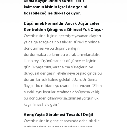
Sema Bayçın, zihnin sürekli aktif
kalmasının kişinin içsel dengesini
bozabileceğine dikkat çekiyor.
Düşünmek Normaldir, Ancak Düşünceler
Kontrolden Çıktığında Zihinsel Yük Oluşur
Overthinking, kişinin geçmişte yaşanan olayları
ya da geleceğe dair olasılıkları sürekli zihninde
döndürmesi ve bu düşünce akışını
durdurmakta zorlanması olarak tanımlanabilir.
Her birey düşünür; ancak düşünceler kişinin
günlük yaşamını, karar alma süreçlerini ve
duygusal dengesini etkilemeye başladığında bu
durum bir yük haline gelebilir. Uzm. Dr. Sema
Bayçın, bu noktada şu uyarıda bulunuyor: “Zihin
sürekli aynı konular etrafında dönüyorsa ve kişi
bu döngüden çıkamıyorsa, zihinsel yorgunluk
kaçınılmaz hale gelir.”
Genç Yaşta Görülmesi Tesadüf Değil
Overthinking’in gençler arasında daha sık dile