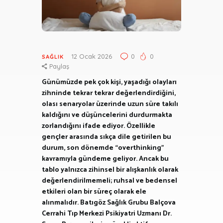
12 Ocak 2026
0
0
SAĞLIK
Paylaş
Günümüzde pek çok kişi, yaşadığı olayları
zihninde tekrar tekrar değerlendirdiğini,
olası senaryolar üzerinde uzun süre takılı
kaldığını ve düşüncelerini durdurmakta
zorlandığını ifade ediyor. Özellikle
gençler arasında sıkça dile getirilen bu
durum, son dönemde “overthinking”
kavramıyla gündeme geliyor. Ancak bu
tablo yalnızca zihinsel bir alışkanlık olarak
değerlendirilmemeli; ruhsal ve bedensel
etkileri olan bir süreç olarak ele
alınmalıdır. Batıgöz Sağlık Grubu Balçova
Cerrahi Tıp Merkezi Psikiyatri Uzmanı Dr.