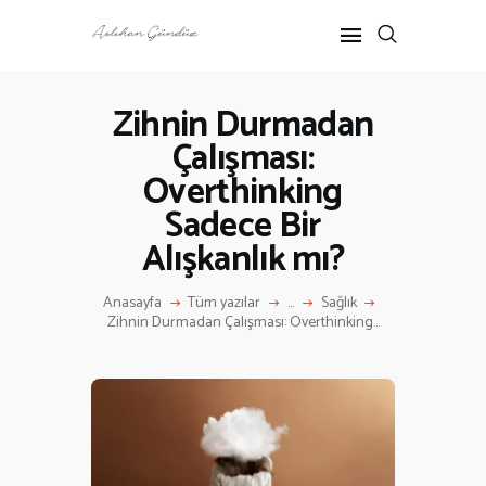
Zihnin Durmadan
Çalışması:
ANASAYFA
Overthinking
RÖPORTAJ
ANNE-ÇOCUK
Sadece Bir
KÜLTÜR SANAT
Alışkanlık mı?
HAKKIMDA
İLETIŞIM
Anasayfa
Tüm yazılar
...
Sağlık
Zihnin Durmadan Çalışması: Overthinking...