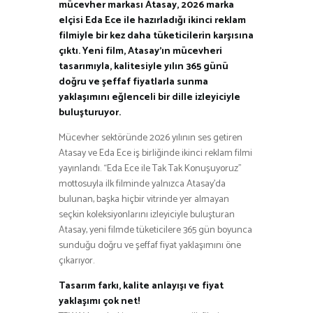
mücevher markası Atasay, 2026 marka
elçisi Eda Ece ile hazırladığı ikinci reklam
filmiyle bir kez daha tüketicilerin karşısına
çıktı. Yeni film, Atasay’ın mücevheri
tasarımıyla, kalitesiyle yılın 365 günü
doğru ve şeffaf fiyatlarla sunma
yaklaşımını eğlenceli bir dille izleyiciyle
buluşturuyor.
Mücevher sektöründe 2026 yılının ses getiren
Atasay ve Eda Ece iş birliğinde ikinci reklam filmi
yayınlandı. “Eda Ece ile Tak Tak Konuşuyoruz”
mottosuyla ilk filminde yalnızca Atasay’da
bulunan, başka hiçbir vitrinde yer almayan
seçkin koleksiyonlarını izleyiciyle buluşturan
Atasay, yeni filmde tüketicilere 365 gün boyunca
sunduğu doğru ve şeffaf fiyat yaklaşımını öne
çıkarıyor.
Tasarım farkı, kalite anlayışı ve fiyat
yaklaşımı çok net!