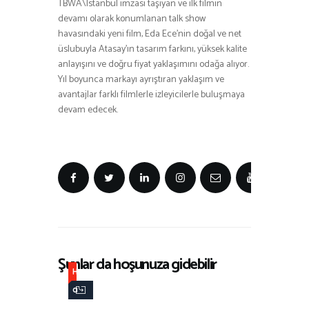
TBWA\Istanbul imzası taşıyan ve ilk filmin
devamı olarak konumlanan talk show
havasındaki yeni film, Eda Ece’nin doğal ve net
üslubuyla Atasay’ın tasarım farkını, yüksek kalite
anlayışını ve doğru fiyat yaklaşımını odağa alıyor.
Yıl boyunca markayı ayrıştıran yaklaşım ve
avantajlar farklı filmlerle izleyicilerle buluşmaya
devam edecek.
Şunlar da hoşunuza gidebilir
H
a
b