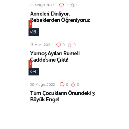
18 Mayıs 2023
0
0
e
Anneleri Dinliyor,
r
Bebeklerden Öğreniyoruz
H
a
b
13 Mart 2021
0
0
e
Yumoş Ayıları Rumeli
r
Cadde’sine Çıktı!
H
a
b
30 Mayıs 2022
0
0
e
Tüm Çocukların Önündeki 3
r
Büyük Engel