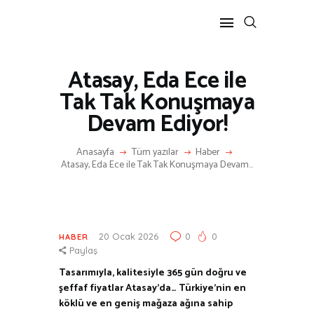
Atasay, Eda Ece ile
ANASAYFA
Tak Tak Konuşmaya
RÖPORTAJ
Devam Ediyor!
ANNE-ÇOCUK
KÜLTÜR SANAT
Anasayfa
Tüm yazılar
Haber
HAKKIMDA
Atasay, Eda Ece ile Tak Tak Konuşmaya Devam...
İLETIŞIM
20 Ocak 2026
0
0
HABER
Paylaş
Tasarımıyla, kalitesiyle 365 gün doğru ve
şeffaf fiyatlar Atasay’da… Türkiye’nin en
köklü ve en geniş mağaza ağına sahip