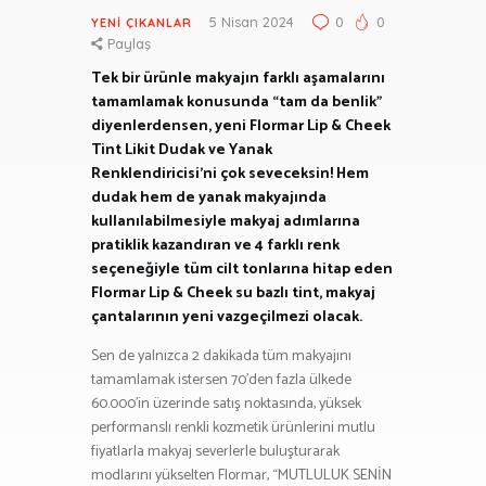
5 Nisan 2024
0
0
YENI ÇIKANLAR
Paylaş
Tek bir ürünle makyajın farklı aşamalarını
tamamlamak konusunda “tam da benlik”
diyenlerdensen, yeni Flormar Lip & Cheek
Tint Likit Dudak ve Yanak
Renklendiricisi’ni çok seveceksin! Hem
dudak hem de yanak makyajında
kullanılabilmesiyle makyaj adımlarına
pratiklik kazandıran ve 4 farklı renk
seçeneğiyle tüm cilt tonlarına hitap eden
Flormar Lip & Cheek su bazlı tint, makyaj
çantalarının yeni vazgeçilmezi olacak.
Sen de yalnızca 2 dakikada tüm makyajını
tamamlamak istersen 70’den fazla ülkede
60.000’in üzerinde satış noktasında, yüksek
performanslı renkli kozmetik ürünlerini mutlu
fiyatlarla makyaj severlerle buluşturarak
modlarını yükselten Flormar, “MUTLULUK SENİN