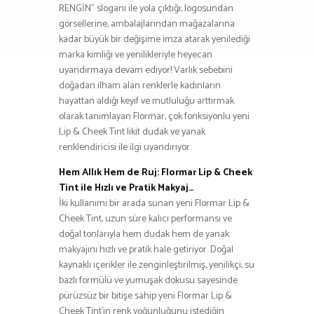
RENGİN” sloganı ile yola çıktığı; logosundan
görsellerine, ambalajlarından mağazalarına
kadar büyük bir değişime imza atarak yenilediği
marka kimliği ve yenilikleriyle heyecan
uyandırmaya devam ediyor! Varlık sebebini
doğadan ilham alan renklerle kadınların
hayattan aldığı keyif ve mutluluğu arttırmak
olarak tanımlayan Flormar, çok fonksiyonlu yeni
Lip & Cheek Tint likit dudak ve yanak
renklendiricisi ile ilgi uyandırıyor.
Hem Allık Hem de Ruj: Flormar Lip & Cheek
Tint ile Hızlı ve Pratik Makyaj…
İki kullanımı bir arada sunan yeni Flormar Lip &
Cheek Tint, uzun süre kalıcı performansı ve
doğal tonlarıyla hem dudak hem de yanak
makyajını hızlı ve pratik hale getiriyor. Doğal
kaynaklı içerikler ile zenginleştirilmiş, yenilikçi, su
bazlı formülü ve yumuşak dokusu sayesinde
pürüzsüz bir bitişe sahip yeni Flormar Lip &
Cheek Tint`in renk yoğunluğunu istediğin