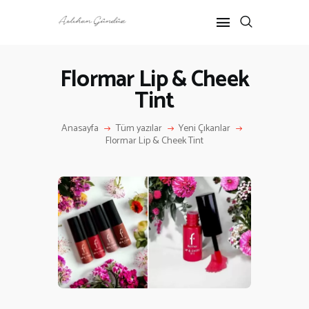
Flormar Lip & Cheek
Tint
ANASAYFA
RÖPORTAJ
Anasayfa
Tüm yazılar
Yeni Çıkanlar
ANNE-ÇOCUK
Flormar Lip & Cheek Tint
KÜLTÜR SANAT
HAKKIMDA
İLETIŞIM