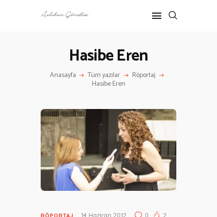
Hasibe Eren
ANASAYFA
Anasayfa
Tüm yazılar
Röportaj
RÖPORTAJ
Hasibe Eren
ANNE-ÇOCUK
KÜLTÜR SANAT
HAKKIMDA
İLETIŞIM
14 Haziran 2012
0
2
RÖPORTAJ