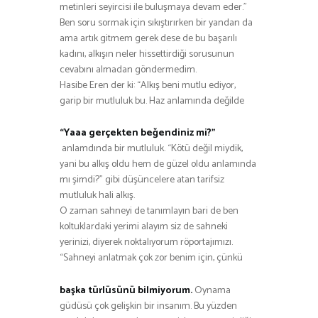
metinleri seyircisi ile buluşmaya devam eder.”
Ben soru sormak için sıkıştırırken bir yandan da
ama artık gitmem gerek dese de bu başarılı
kadını, alkışın neler hissettirdiği sorusunun
cevabını almadan göndermedim.
Hasibe Eren der ki: “Alkış beni mutlu ediyor,
garip bir mutluluk bu. Haz anlamında değilde
“Yaaa gerçekten beğendiniz mi?”
anlamdında bir mutluluk. “Kötü değil miydik,
yani bu alkış oldu hem de güzel oldu anlamında
mı şimdi?” gibi düşüncelere atan tarifsiz
mutluluk hali alkış.
O zaman sahneyi de tanımlayın bari de ben
koltuklardaki yerimi alayım siz de sahneki
yerinizi, diyerek noktalıyorum röportajımızı.
“Sahneyi anlatmak çok zor benim için, çünkü
başka türlüsünü bilmiyorum.
Oynama
güdüsü çok gelişkin bir insanım. Bu yüzden