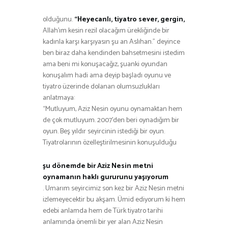
olduğunu.
“Heyecanlı, tiyatro sever, gergin,
Allah’ım kesin rezil olacağım ürekliğinde bir
kadınla karşı karşıyasın şu an Aslıhan.” deyince
ben biraz daha kendinden bahsetmesini istedim
ama beni mi konuşacağız, şuanki oyundan
konuşalım hadi ama deyip başladı oyunu ve
tiyatro üzerinde dolanan olumsuzlukları
anlatmaya:
“Mutluyum, Aziz Nesin oyunu oynamaktan hem
de çok mutluyum. 2007’den beri oynadığım bir
oyun. Beş yıldır seyircinin istediği bir oyun.
Tiyatrolarının özelleştirilmesinin konuşulduğu
şu dönemde bir Aziz Nesin metni
oynamanın haklı gururunu yaşıyorum
. Umarım seyircimiz son kez bir Aziz Nesin metni
izlemeyecektir bu akşam. Ümid ediyorum ki hem
edebi anlamda hem de Türk tiyatro tarihi
anlamında önemli bir yer alan Aziz Nesin