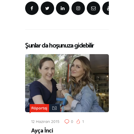
Şunlar da hoşunuza gidebilir
Röportaj
12 Haziran 2015
0
1
Ayça İnci