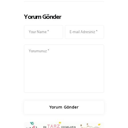
j
Yorum Gönder