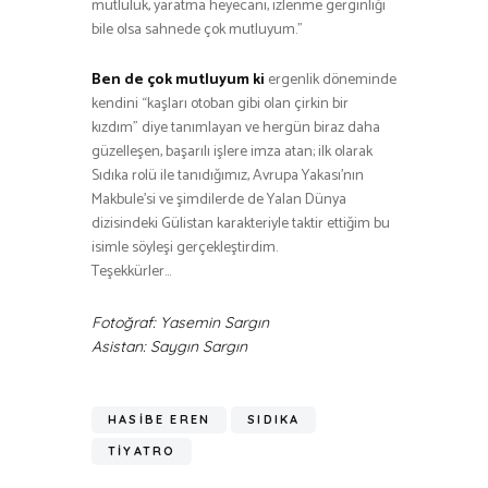
mutluluk, yaratma heyecanı, izlenme gerginliği
bile olsa sahnede çok mutluyum.”
Ben de çok mutluyum ki
ergenlik döneminde
kendini “kaşları otoban gibi olan çirkin bir
kızdım” diye tanımlayan ve hergün biraz daha
güzelleşen, başarılı işlere imza atan; ilk olarak
Sıdıka rolü ile tanıdığımız, Avrupa Yakası’nın
Makbule’si ve şimdilerde de Yalan Dünya
dizisindeki Gülistan karakteriyle taktir ettiğim bu
isimle söyleşi gerçekleştirdim.
Teşekkürler…
Fotoğraf: Yasemin Sargın
Asistan: Saygın Sargın
HASIBE EREN
SIDIKA
TIYATRO