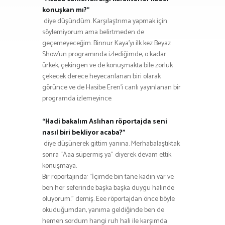
konuşkan mı?”
diye düşündüm. Karşılaştrıma yapmak için
söylemiyorum ama belirtmeden de
geçemeyeceğim. Binnur Kaya’yı ilk kez Beyaz
Show’un programında izlediğimde, o kadar
ürkek, çekingen ve de konuşmakta bile zorluk
çekecek derece heyecanlanan biri olarak
görünce ve de Hasibe Eren’i canlı yayınlanan bir
programda izlemeyince
“Hadi bakalım Aslıhan röportajda seni
nasıl biri bekliyor acaba?”
diye düşünerek gittim yanına. Merhabalaştıktak
sonra “Aaa süpermiş ya” diyerek devam ettik
konuşmaya.
Bir röportajında: “İçimde bin tane kadın var ve
ben her seferinde başka başka duygu halinde
oluyorum.” demiş. Eee röportajdan önce böyle
okuduğumdan, yanıma geldiğinde ben de
hemen sordum hangi ruh hali ile karşımda