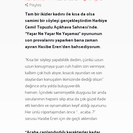
Paylaş
Tam bir ikizler kadını ile kısa da olsa
samimi bir söyleşi gerçekleştirdim Harbiye
Cemil Topuzlu Açıkhava Sahnesi’nde.
“Yaşar Ne Yaşar Ne Yaşamaz” oyununun
son provalarını yaparken bana zaman
ayıran Hasibe Eren’den bahsediyorum.
“Kısa bir söyleşi yapabildik dedim, çünkü uzun
uzun konuşmaya şuan ruh halim izin vermiyor,
kalbim çok hızlı atıyor, kısacık oyundan ve son
olaylardan konuşalım ikimizinde dediği olsun”
değince orta yolda buluşuverdik
hemen. İçindeki samimiyetlik duygusu bir anda
sorularımın hepsini silip atsa da çok güzel ifade
etti kendini ve oynamaktan keyif aldığı oyununu.
Her ünlü röportajımdan önce “… acaba…?”
sorusu Hasibe Eren için de geçti aklımdan.
“Acaba canlandırdığı karakterler kadar