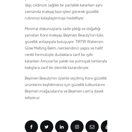
skip, cildinize sağlıklı bir parlaklık katarken aynı
zamanda makyaj bazı işlevi görerek güzellik
rutininizi kolaylaştırmayı hedefliyor.
Minimal dokunuşlarla sade şıklığı ve doğallığı
yansıtan Kore makyajı, Beymen Beauty’nin lüks
güzellik anlayışıyla buluşuyor. TIRTIR Waterism
Glow Melting Balm, nemlendirici yapısı ve hafif
renkli formülüyle dudaklara zarif bir ışıltı
katarken Amuse far paleti ise yumuşak tonlarıyla
bakışlara zarif bir derinlik kazandırıyor.
Beymen Beauty’nin özenle seçilmiş Kore güzellik
ürünlerini keşfetmeniz için güzellik tutkunlarını
Beymen mağazalarına ve Beymen.com’a davet
ediyoruz.