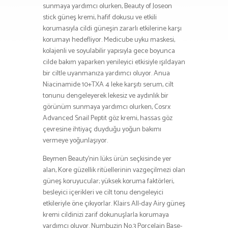
sunmaya yardımcı olurken, Beauty of Joseon
stick güneş kremi, hafif dokusu ve etkili
korumasıyla cildi güneşin zararlı etkilerine karşı
korumayı hedefliyor. Medicube uyku maskesi,
kolajenli ve soyulabilir yapısıyla gece boyunca
cilde bakım yaparken yenileyici etkisiyle ışıldayan
bir ciltle uyanmanıza yardımcı oluyor. Anua
Niacinamide 10+TXA 4 leke karşıtı serum, cilt
tonunu dengeleyerek lekesiz ve aydınlık bir
görünüm sunmaya yardımcı olurken, Cosrx
Advanced Snail Peptit göz kremi, hassas göz
çevresine ihtiyaç duyduğu yoğun bakımı
vermeye yoğunlaşıyor.
Beymen Beauty’nin lüks ürün seçkisinde yer
alan, Kore güzellik ritüellerinin vazgeçilmezi olan
güneş koruyucular; yüksek koruma faktörleri,
besleyici içerikleri ve cilt tonu dengeleyici
etkileriyle öne çıkıyorlar. Klairs All-day Airy güneş
kremi cildinizi zarif dokunuşlarla korumaya
yardımcı oluyor. Numbuzin No.3 Porcelain Base-