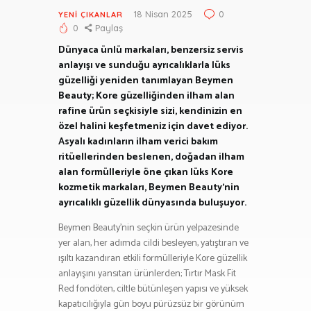
18 Nisan 2025
0
YENI ÇIKANLAR
0
Paylaş
Dünyaca ünlü markaları, benzersiz servis
anlayışı ve sunduğu ayrıcalıklarla lüks
güzelliği yeniden tanımlayan Beymen
Beauty; Kore güzelliğinden ilham alan
rafine ürün seçkisiyle sizi, kendinizin en
özel halini keşfetmeniz için davet ediyor.
Asyalı kadınların ilham verici bakım
ritüellerinden beslenen, doğadan ilham
alan formülleriyle öne çıkan lüks Kore
kozmetik markaları, Beymen Beauty’nin
ayrıcalıklı güzellik dünyasında buluşuyor.
Beymen Beauty’nin seçkin ürün yelpazesinde
yer alan, her adımda cildi besleyen, yatıştıran ve
ışıltı kazandıran etkili formülleriyle Kore güzellik
anlayışını yansıtan ürünlerden; Tırtır Mask Fit
Red fondöten, ciltle bütünleşen yapısı ve yüksek
kapatıcılığıyla gün boyu pürüzsüz bir görünüm