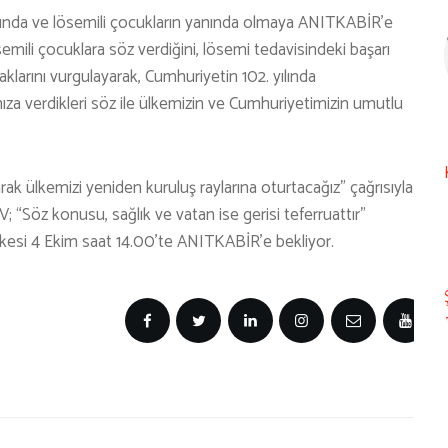
unda ve lösemili çocukların yanında olmaya ANITKABİR’e
mili çocuklara söz verdiğini, lösemi tedavisindeki başarı
aklarını vurgulayarak, Cumhuriyetin 102. yılında
a verdikleri söz ile ülkemizin ve Cumhuriyetimizin umutlu
arak ülkemizi yeniden kuruluş raylarına oturtacağız” çağrısıyla
Söz konusu, sağlık ve vatan ise gerisi teferruattır”
erkesi 4 Ekim saat 14.00’te ANITKABİR’e bekliyor.