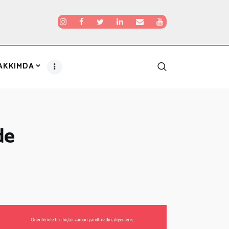
AKKIMDA
de