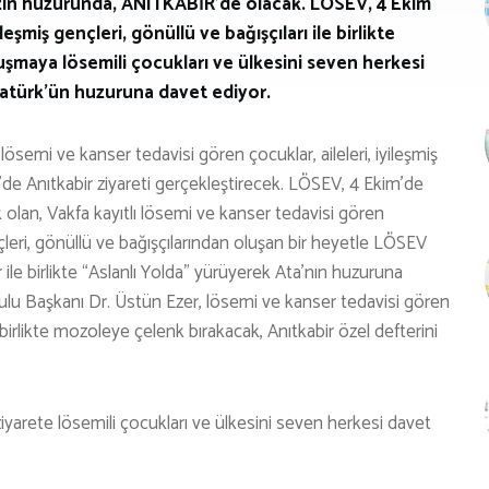
mızın huzurunda, ANITKABİR’de olacak. LÖSEV, 4 Ekim
leşmiş gençleri, gönüllü ve bağışçıları ile birlikte
uşmaya lösemili çocukları ve ülkesini seven herkesi
atürk’ün huzuruna davet ediyor.
 lösemi ve kanser tedavisi gören çocuklar, aileleri, iyileşmiş
kim’de Anıtkabir ziyareti gerçekleştirecek. LÖSEV, 4 Ekim’de
 olan, Vakfa kayıtlı lösemi ve kanser tedavisi gören
çleri, gönüllü ve bağışçılarından oluşan bir heyetle LÖSEV
le birlikte “Aslanlı Yolda” yürüyerek Ata’nın huzuruna
u Başkanı Dr. Üstün Ezer, lösemi ve kanser tedavisi gören
 birlikte mozoleye çelenk bırakacak, Anıtkabir özel defterini
yarete lösemili çocukları ve ülkesini seven herkesi davet