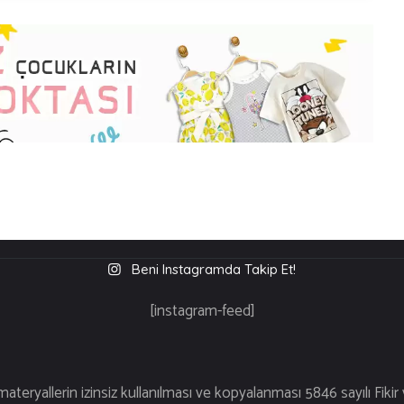
Beni Instagramda Takip Et!
[instagram-feed]
üm Hakları S
ateryallerin izinsiz kullanılması ve kopyalanması 5846 sayılı Fikir