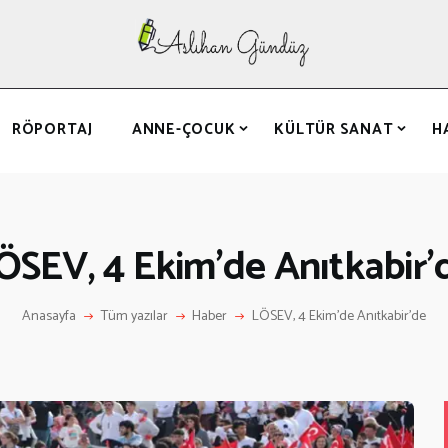
ANASAYFA
RÖPORTAJ
ANNE-ÇOCUK
RÖPORTAJ
ANNE-ÇOCUK
KÜLTÜR SANAT
H
KÜLTÜR SANAT
HAKKIMDA
LETIŞIM
ÖSEV, 4 Ekim’de Anıtkabir’
Anasayfa
Tüm yazılar
Haber
LÖSEV, 4 Ekim’de Anıtkabir’de