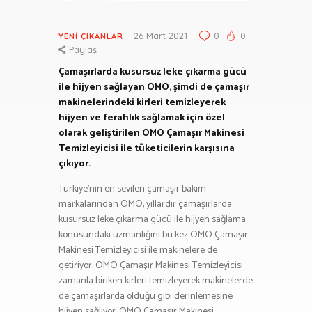
26 Mart 2021
0
0
YENI ÇIKANLAR
Paylaş
Çamaşırlarda kusursuz leke çıkarma gücü
ile hijyen sağlayan OMO, şimdi de çamaşır
makinelerindeki kirleri temizleyerek
hijyen ve ferahlık sağlamak için özel
olarak geliştirilen OMO Çamaşır Makinesi
Temizleyicisi ile tüketicilerin karşısına
çıkıyor.
Türkiye’nin en sevilen çamaşır bakım
markalarından OMO, yıllardır çamaşırlarda
kusursuz leke çıkarma gücü ile hijyen sağlama
konusundaki uzmanlığını bu kez OMO Çamaşır
Makinesi Temizleyicisi ile makinelere de
getiriyor. OMO Çamaşır Makinesi Temizleyicisi
zamanla biriken kirleri temizleyerek makinelerde
de çamaşırlarda olduğu gibi derinlemesine
hijyen sağlıyor. OMO Çamaşır Makinesi