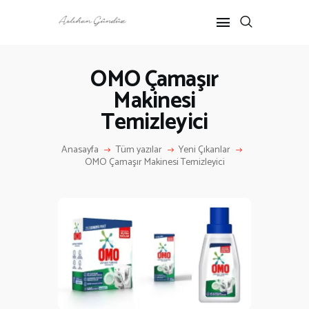
OMO Çamaşır
Makinesi
ANASAYFA
Temizleyici
RÖPORTAJ
ANNE-ÇOCUK
Anasayfa
Tüm yazılar
Yeni Çıkanlar
KÜLTÜR SANAT
OMO Çamaşır Makinesi Temizleyici
HAKKIMDA
İLETIŞIM