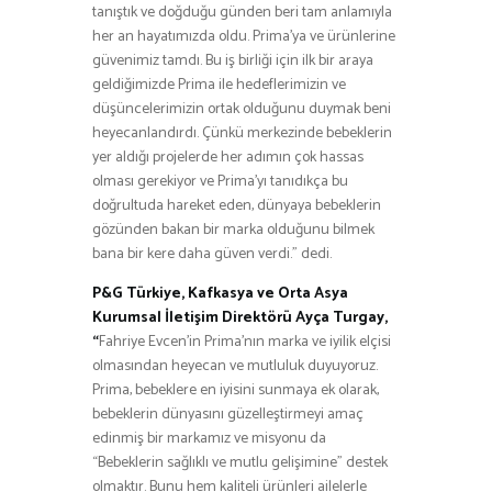
tanıştık ve doğduğu günden beri tam anlamıyla
her an hayatımızda oldu. Prima’ya ve ürünlerine
güvenimiz tamdı. Bu iş birliği için ilk bir araya
geldiğimizde Prima ile hedeflerimizin ve
düşüncelerimizin ortak olduğunu duymak beni
heyecanlandırdı. Çünkü merkezinde bebeklerin
yer aldığı projelerde her adımın çok hassas
olması gerekiyor ve Prima’yı tanıdıkça bu
doğrultuda hareket eden, dünyaya bebeklerin
gözünden bakan bir marka olduğunu bilmek
bana bir kere daha güven verdi.” dedi.
P&G Türkiye, Kafkasya ve Orta Asya
Kurumsal İletişim Direktörü Ayça Turgay,
“
Fahriye Evcen’in Prima’nın marka ve iyilik elçisi
olmasından heyecan ve mutluluk duyuyoruz.
Prima, bebeklere en iyisini sunmaya ek olarak,
bebeklerin dünyasını güzelleştirmeyi amaç
edinmiş bir markamız ve misyonu da
“Bebeklerin sağlıklı ve mutlu gelişimine” destek
olmaktır. Bunu hem kaliteli ürünleri ailelerle