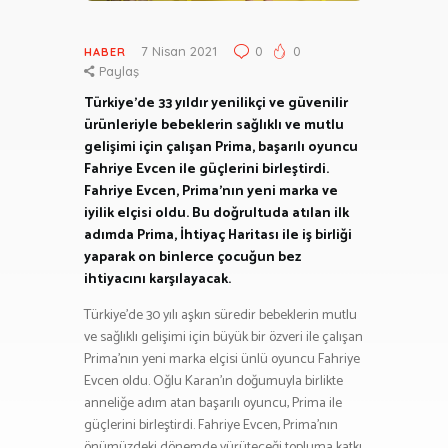
7 Nisan 2021
0
0
HABER
Paylaş
Türkiye’de 33 yıldır yenilikçi ve güvenilir
ürünleriyle bebeklerin sağlıklı ve mutlu
gelişimi için çalışan Prima, başarılı oyuncu
Fahriye Evcen ile güçlerini birleştirdi.
Fahriye Evcen, Prima’nın yeni marka ve
iyilik elçisi oldu. Bu doğrultuda atılan ilk
adımda Prima, İhtiyaç Haritası ile iş birliği
yaparak on binlerce çocuğun bez
ihtiyacını karşılayacak.
Türkiye’de 30 yılı aşkın süredir bebeklerin mutlu
ve sağlıklı gelişimi için büyük bir özveri ile çalışan
Prima’nın yeni marka elçisi ünlü oyuncu Fahriye
Evcen oldu. Oğlu Karan’ın doğumuyla birlikte
anneliğe adım atan başarılı oyuncu, Prima ile
güçlerini birleştirdi. Fahriye Evcen, Prima’nın
önümüzdeki dönemde yürüteceği topluma katkı