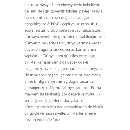
buluşturmasıyla hem ebeveynlerle bebeklerin
gelişimi ile ilgili güvenilir bilgileri paylaşmasıyla,
hem de yıllardan beri değerli paydaşlarla
gerçekleştirdiği büyük çaplı ve uzun soluklu
sosyal sorumluluk projeleri ile yapmakta. Bizler,
dünyaya bebeklerin gözünden bakabildiğimizde,
dünyanın ne kadar farklı, duyguların ne kadar
büyük olduğunu fark ediyoruz. Lansmanını
yaptığımız “Dünyalarını güzelleştirmek için,
birlikte” kampanyamız da bebek odaklı
oluşumuzun ve bu iç görünün en son meyvesi.
Uzun yıllardır başarılı çalışmalarını izlediğimiz,
anne kimliğiyle aynı amaç doğrultusunda
çalıştığımızı bildiğimiz Fahriye Hanım’ın, Prima
markamızla birlikteliği çok değerli ve mutluluk
verici. Şimdi bebeklerin dünyalarını
güzelleştirmek için her zamankinden de büyük
bir güçle ve hassasiyetle, birlikte ilerlemeye
devam edeceğiz.” dedi.