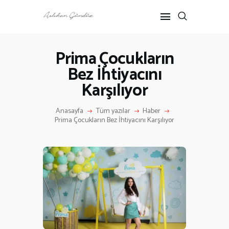
Prima Çocukların
Bez İhtiyacını
ANASAYFA
Karşılıyor
RÖPORTAJ
ANNE-ÇOCUK
Anasayfa
Tüm yazılar
Haber
KÜLTÜR SANAT
Prima Çocukların Bez İhtiyacını Karşılıyor
HAKKIMDA
İLETIŞIM