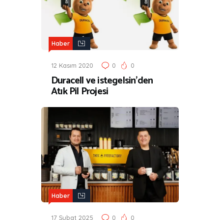
Haber
12 Kasım 2020
0
0
Duracell ve istegelsin’den
Atık Pil Projesi
Haber
17 Şubat 2025
0
0