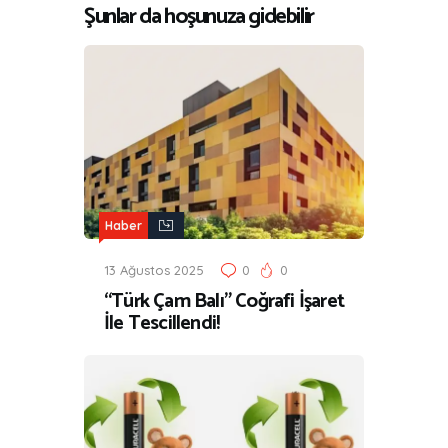
Şunlar da hoşunuza gidebilir
Haber
13 Ağustos 2025
0
0
“Türk Çam Balı” Coğrafi İşaret
İle Tescillendi!