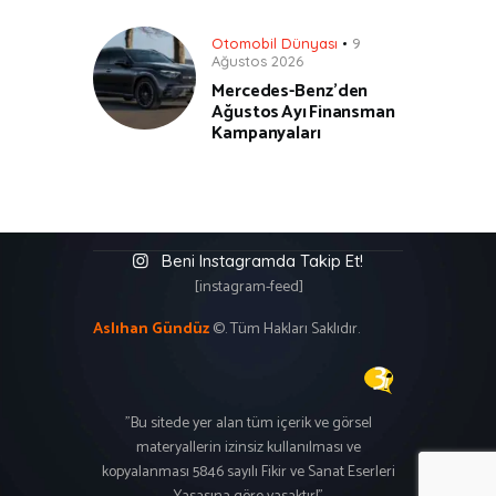
Otomobil Dünyası
9
Ağustos 2026
Mercedes-Benz’den
Ağustos Ayı Finansman
Kampanyaları
Beni Instagramda Takip Et!
[instagram-feed]
Aslıhan Gündüz
©. Tüm Hakları Saklıdır.
"Bu sitede yer alan tüm içerik ve görsel
materyallerin izinsiz kullanılması ve
kopyalanması 5846 sayılı Fikir ve Sanat Eserleri