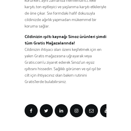
korurken, aynı zamanda nemlendirici, leke
karşıtı, ton eşitleyici ve yaşlanma karşıtı etkileriyle
de öne çıkar. Sıvı formdaki hafif dokusuyla
cildinizde ağırlık yapmadan mükemmel bir
koruma sağlar.
Cildinizin ışıltı kaynağı Sinoz ürünleri şimdi
tüm Gratis Mağazalarında!
Cildinizin ihtiyacı olan özeni keşfetmek için en
yakın Gratis mağazasına uğrayarak veya
Gratis.com’u ziyaret ederek Sinoz’un eşsiz
ışıltısını hissedin. Sağlıklı görünen ve ışıl ışıl bir
cilt için ihtiyacınız olan bakım rutinini
Gratis’lerde bulabilirsiniz.