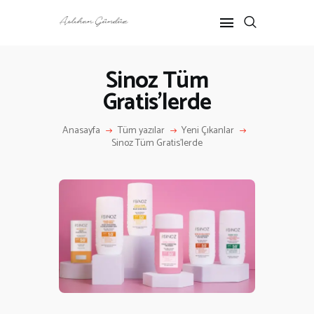
Sinoz Tüm
Gratis’lerde
ANASAYFA
RÖPORTAJ
Anasayfa
Tüm yazılar
Yeni Çıkanlar
ANNE-ÇOCUK
Sinoz Tüm Gratis’lerde
KÜLTÜR SANAT
HAKKIMDA
İLETIŞIM