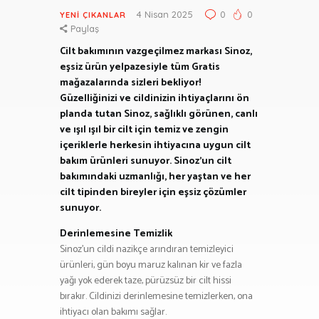
4 Nisan 2025
0
0
YENI ÇIKANLAR
Paylaş
Cilt bakımının vazgeçilmez markası Sinoz,
eşsiz ürün yelpazesiyle tüm Gratis
mağazalarında sizleri bekliyor!
Güzelliğinizi ve cildinizin ihtiyaçlarını ön
planda tutan Sinoz, sağlıklı görünen, canlı
ve ışıl ışıl bir cilt için temiz ve zengin
içeriklerle herkesin ihtiyacına uygun cilt
bakım ürünleri sunuyor. Sinoz’un cilt
bakımındaki uzmanlığı, her yaştan ve her
cilt tipinden bireyler için eşsiz çözümler
sunuyor.
Derinlemesine Temizlik
Sinoz’un cildi nazikçe arındıran temizleyici
ürünleri, gün boyu maruz kalınan kir ve fazla
yağı yok ederek taze, pürüzsüz bir cilt hissi
bırakır. Cildinizi derinlemesine temizlerken, ona
ihtiyacı olan bakımı sağlar.